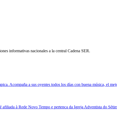
ones informativas nacionales a la central Cadena SER.
mpica. Acompaña a sus oyentes todos los días con buena música, el me
 afiliada à Rede Novo Tempo e pertença da Igreja Adventista do Sétim