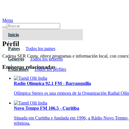
Menu
Inicio
Pérfil
Paises
Todos los paises
Cadena SER Ceuta, ofrece programas e información local, con conexi
Géneros
Todos los géneros
Emisoras relacionadas
Estaciones
Todos los pérfiles
Radio Olímpica 92.1 FM - Barranquilla
Olímpica Stereo es una emisora de la Organización Radial Olí
Novo Tempo FM 106.5 - Curitiba
Situada em Curitiba e fundada em 1996, a Rádio Novo Tempo é
religiosa.