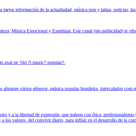
a mejor información de la actualiadad, música pop y latina, noticias, las
leza, Música Emocional y Espiritual. Este canal (sin publicidad) te ofre
o axat pe ?tiri ?i muzic? popular?.
brange vários gêneros, música popular brasileira, intercalados com no
o y a la libertad de expresión, que trabaja con ética, profesionalismo y 
a los valores del convivir diario, para influir en el desarrollo de la co