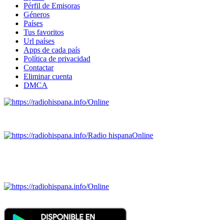
Pérfil de Emisoras
Géneros
Países
Tus favoritos
Url países
Apps de cada país
Política de privacidad
Contactar
Eliminar cuenta
DMCA
Online
Emisoras de radio por web y móvil.
Radio hispana
Online
Todas las principales estaciones de radio del mundo hispano
SALVADOR, ESPAÑA, GUATEMALA, HAITI, HONDURAS, J
DOMINICANA, TRINIDAD AND TOBAGO, URUGUAY y VENEZUELA). Haga 
Online
Nuevo: Emisoras de radio por web y móvil. Descargas: