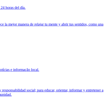
 24 horas del día.
ce la mejor manera de relajar tu mente y abrir tus sentidos, como una
tícias e informação local.
responsabilidad social; para educar, orientar, informar y entretener a
munidad.