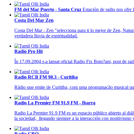
FM del Mar Puerto - Santa Cruz
Estación de radio nos ofre l
Costa Del Mar Zen
Costa Del Mar - Zen "selecciona para ti lo mejor de Zen, Natura
verdadera lluvia de espiritualidad.
Radio Pro Hit
În 17.09.2004 s-a lansat oficial Radio Fix Boto?ani, post de radi
Radio RCB FM 98.3 - Curitiba
Rádio que emite de Curitiba, com uma programação musical que a
Radio La Premier FM 91.9 FM - Ibarra
Radio La Premier 91.9 FM es un espacio público abierto al diálog
la sociedad, llegando siempre a la interacción con positivismo y 
Radio CRO