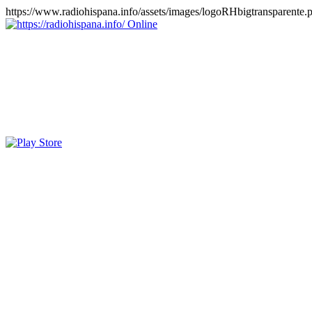
https://www.radiohispana.info/assets/images/logoRHbigtransparente.
Online
https://radiohispana.info
Tiene 15.505 emisoras de radio por web y móvil, para que los pu
COSTA RICA, CUBA, ECUADOR, EL SALVADOR, ESPAÑA,
PERÚ, PORTUGAL, PUERTO RICO, REINO UNIDO, RUMANIA, DO
oirlas, además los puedes disfrutar también en el celular/móvil Android