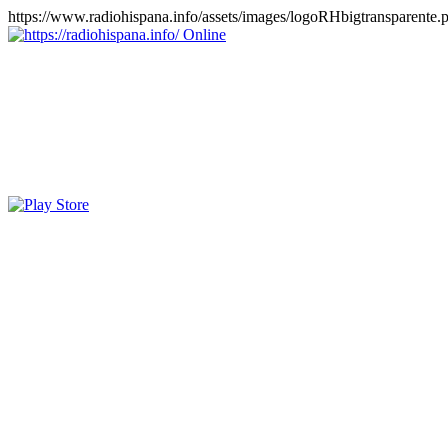
https://www.radiohispana.info/assets/images/logoRHbigtransparente.
Online
https://radiohispana.info
Tiene 15.505 emisoras de radio por web y móvil, para que los pu
COSTA RICA, CUBA, ECUADOR, EL SALVADOR, ESPAÑA,
PERÚ, PORTUGAL, PUERTO RICO, REINO UNIDO, RUMANIA, DO
oirlas, además los puedes disfrutar también en el celular/móvil Android