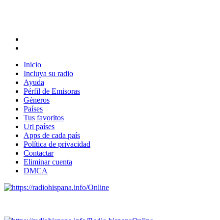
Inicio
Incluya su radio
Ayuda
Pérfil de Emisoras
Géneros
Países
Tus favoritos
Url países
Apps de cada país
Política de privacidad
Contactar
Eliminar cuenta
DMCA
Online
Emisoras de radio por web y móvil.