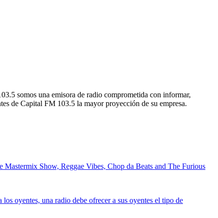
 103.5 somos una emisora de radio comprometida con informar,
ientes de Capital FM 103.5 la mayor proyección de su empresa.
 The Mastermix Show, Reggae Vibes, Chop da Beats and The Furious
 los oyentes, una radio debe ofrecer a sus oyentes el tipo de