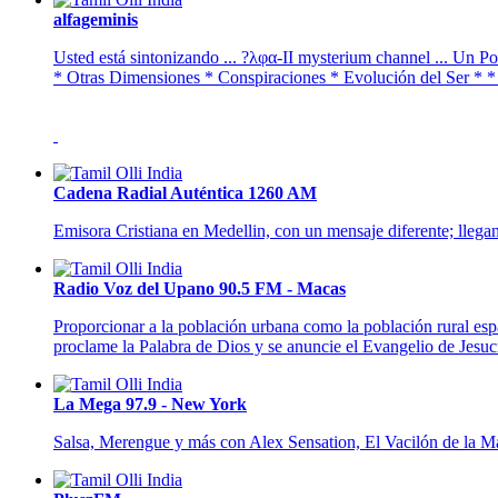
alfageminis
Usted está sintonizando ... ?λφα-II mysterium channel ... Un P
* Otras Dimensiones * Conspiraciones * Evolución del Ser * *
Cadena Radial Auténtica 1260 AM
Emisora Cristiana en Medellin, con un mensaje diferente; llegan
Radio Voz del Upano 90.5 FM - Macas
Proporcionar a la población urbana como la población rural esp
proclame la Palabra de Dios y se anuncie el Evangelio de Jesucri
La Mega 97.9 - New York
Salsa, Merengue y más con Alex Sensation, El Vacilón de la M