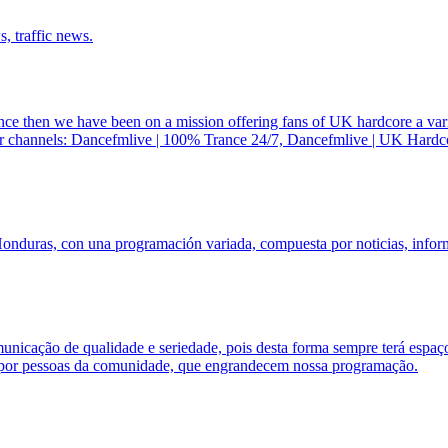
, traffic news.
e then we have been on a mission offering fans of UK hardcore a vario
Our channels: Dancefmlive | 100% Trance 24/7, Dancefmlive | UK Hard
onduras, con una programación variada, compuesta por noticias, informa
nicação de qualidade e seriedade, pois desta forma sempre terá espaç
ém por pessoas da comunidade, que engrandecem nossa programação.