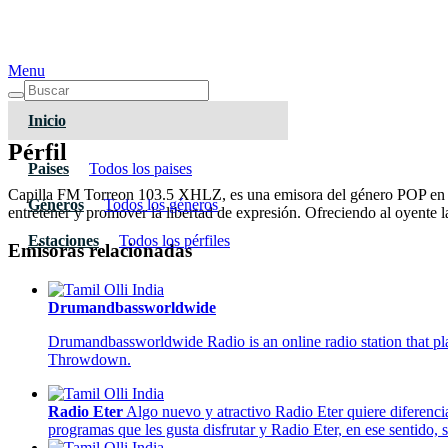
Menu
Inicio
Pérfil
Paises
Todos los paises
Capilla FM Torreon 103.5 XHLZ, es una emisora del género POP en in
Géneros
Todos los géneros
entretener y promover la libertad de expresión. Ofreciendo al oyente 
Estaciones
Todos los pérfiles
Emisoras relacionadas
Drumandbassworldwide
Drumandbassworldwide Radio is an online radio station that 
Throwdown.
Radio Eter
Algo nuevo y atractivo Radio Eter quiere diferencia
programas que les gusta disfrutar y Radio Eter, en ese sentido,