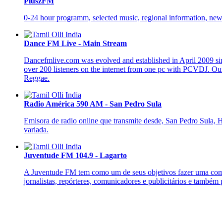
PluszFM
0-24 hour programm, selected music, regional information, news
Dance FM Live - Main Stream
Dancefmlive.com was evolved and established in April 2009 sinc
over 200 listeners on the internet from one pc with PCVDJ. 
Reggae.
Radio América 590 AM - San Pedro Sula
Emisora de radio online que transmite desde, San Pedro Sula, H
variada.
Juventude FM 104.9 - Lagarto
A Juventude FM tem como um de seus objetivos fazer uma comu
jornalistas, repórteres, comunicadores e publicitários e tamb