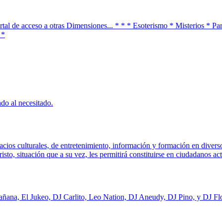
ortal de acceso a otras Dimensiones... * * * Esoterismo * Misterios * 
 *
do al necesitado.
acios culturales, de entretenimiento, información y formación en diver
sto, situación que a su vez, les permitirá constituirse en ciudadanos act
añana, El Jukeo, DJ Carlito, Leo Nation, DJ Aneudy, DJ Pino, y DJ Fl