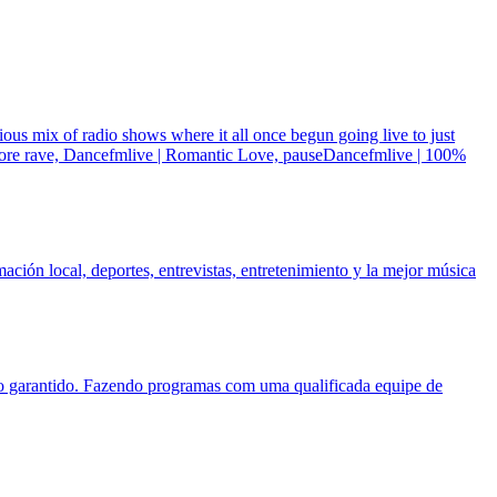
us mix of radio shows where it all once begun going live to just
core rave, Dancefmlive | Romantic Love, pauseDancefmlive | 100%
ción local, deportes, entrevistas, entretenimiento y la mejor música
o garantido. Fazendo programas com uma qualificada equipe de