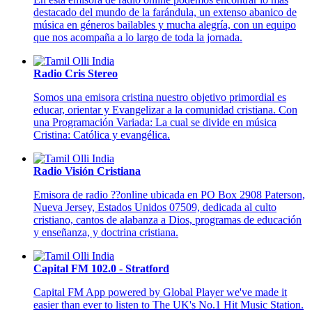
destacado del mundo de la farándula, un extenso abanico de
música en géneros bailables y mucha alegría, con un equipo
que nos acompaña a lo largo de toda la jornada.
Radio Cris Stereo
Somos una emisora cristina nuestro objetivo primordial es
educar, orientar y Evangelizar a la comunidad cristiana. Con
una Programación Variada: La cual se divide en música
Cristina: Católica y evangélica.
Radio Visión Cristiana
Emisora de radio ??online ubicada en PO Box 2908 Paterson,
Nueva Jersey, Estados Unidos 07509, dedicada al culto
cristiano, cantos de alabanza a Dios, programas de educación
y enseñanza, y doctrina cristiana.
Capital FM 102.0 - Stratford
Capital FM App powered by Global Player we've made it
easier than ever to listen to The UK's No.1 Hit Music Station.