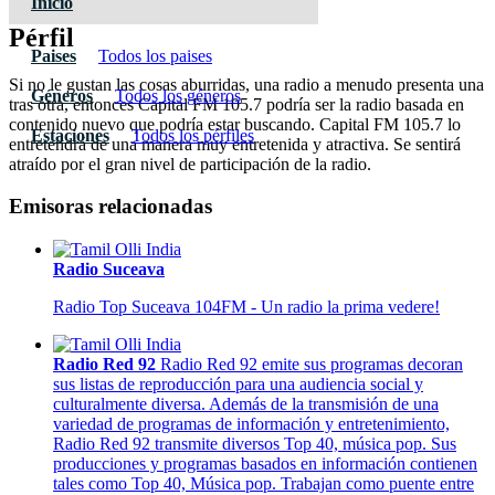
Inicio
Pérfil
Paises
Todos los paises
Si no le gustan las cosas aburridas, una radio a menudo presenta una
Géneros
Todos los géneros
tras otra, entonces Capital FM 105.7 podría ser la radio basada en
contenido nuevo que podría estar buscando. Capital FM 105.7 lo
Estaciones
Todos los pérfiles
entretendrá de una manera muy entretenida y atractiva. Se sentirá
atraído por el gran nivel de participación de la radio.
Emisoras relacionadas
Radio Suceava
Radio Top Suceava 104FM - Un radio la prima vedere!
Radio Red 92
Radio Red 92 emite sus programas decoran
sus listas de reproducción para una audiencia social y
culturalmente diversa. Además de la transmisión de una
variedad de programas de información y entretenimiento,
Radio Red 92 transmite diversos Top 40, música pop. Sus
producciones y programas basados en información contienen
tales como Top 40, Música pop. Trabajan como puente entre