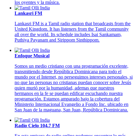
los oyentes y la música.
Lankasri FM
Lankasri FM is a Tamil radio station that broadcasts from the
United Kingdom. It has listeners from the Tamil community
all over the world. Its schedule includes Isai Sankamam,
Puthiya Payanam and Sirippom Sinthippom.
Enfoque Musical
Somos un medio cristiano con una programación excelente,
transmitiendo desde República Dominicana para todo el
mundo por el Internet, no perseguimos intereses personales, si
no que las personas no cristianas puedan conocer sobre Jesús
quien murió por la humanidad, ademas que nuestros
hermanos en la fe se puedan edificar escuchando nuestra
programación. Estamos amparado bajo la cobertura del
Ministerio Internacional Evangelio a Fondo Inc. ubicado en
San Juan de la maguana, San Juan, República Dominicana.
Radio Cielo 104.7 FM
En esta emisora de radio online podemos encontrar lo más