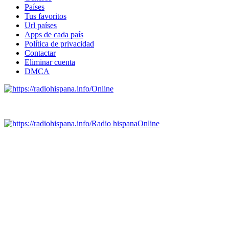
Países
Tus favoritos
Url países
Apps de cada país
Política de privacidad
Contactar
Eliminar cuenta
DMCA
Online
Emisoras de radio por web y móvil.
Radio hispana
Online
Todas las principales estaciones de radio del mundo hispano,
portugués-brasileiro y anglosajon (ARGENTINA, BOLIVIA,
BRASIL, CHILE, COLOMBIA, COSTA RICA, CUBA,
ECUADOR, EL SALVADOR, ESPAÑA, GUATEMALA,
HAITI, HONDURAS, JAMAICA, MÉXICO, NICARAGUA,
PANAMA, PARAGUAY, PERÚ, PORTUGAL, PUERTO RICO,
REINO UNIDO, DOMINICANA, TRINIDAD AND TOBAGO,
URUGUAY y VENEZUELA). Haga clic en el logo de las
estaciones de radio para oirlas. (Estamos trabajando incorporando
más estaciones diariamente).