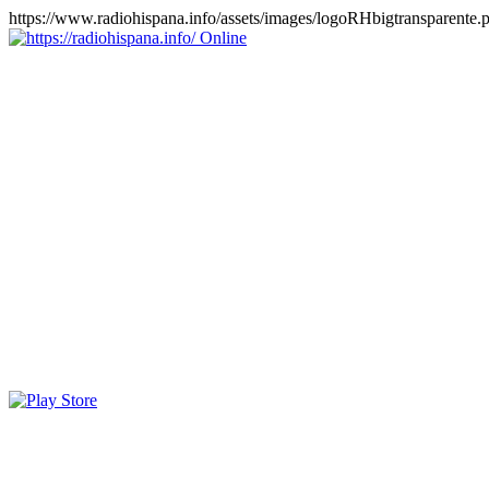
https://www.radiohispana.info/assets/images/logoRHbigtransparente.
Online
https://radiohispana.info
Tiene 15.505 emisoras de radio por web y móvil, para que los
puedas disfrutar, entretenimiento, información y música de todos los
géneros. Países: ARGENTINA, BOLIVIA, BRASIL, CHILE,
COLOMBIA, COSTA RICA, CUBA, ECUADOR, EL
SALVADOR, ESPAÑA, EE.UU, GUATEMALA, HAITI,
HONDURAS, JAMAICA, MARRUECOS, MÉXICO,
NICARAGUA, PANAMA, PARAGUAY, PERÚ, PORTUGAL,
PUERTO RICO, REINO UNIDO, RUMANIA, DOMINICANA,
TRINIDAD AND TOBAGO, URUGUAY y VENEZUELA.
Haga clic en el logo de las estaciones de radio para oirlas, además
los puedes disfrutar también en el celular/móvil Android, en el
Google Play Store, tiene función de grabación, podrás grabar y
crearte playlists gratis. Descargas: