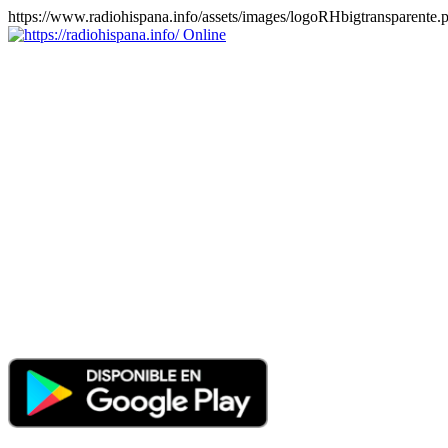
https://www.radiohispana.info/assets/images/logoRHbigtransparente.
Online
https://radiohispana.info
Tiene 15.505 emisoras de radio por web y móvil, para que los
puedas disfrutar, entretenimiento, información y música de todos los
géneros. Países: ARGENTINA, BOLIVIA, BRASIL, CHILE,
COLOMBIA, COSTA RICA, CUBA, ECUADOR, EL
SALVADOR, ESPAÑA, EE.UU, GUATEMALA, HAITI,
HONDURAS, JAMAICA, MARRUECOS, MÉXICO,
NICARAGUA, PANAMA, PARAGUAY, PERÚ, PORTUGAL,
PUERTO RICO, REINO UNIDO, RUMANIA, DOMINICANA,
TRINIDAD AND TOBAGO, URUGUAY y VENEZUELA.
Haga clic en el logo de las estaciones de radio para oirlas, además
los puedes disfrutar también en el celular/móvil Android, en el
Google Play Store, tiene función de grabación, podrás grabar y
crearte playlists gratis. Descargas: