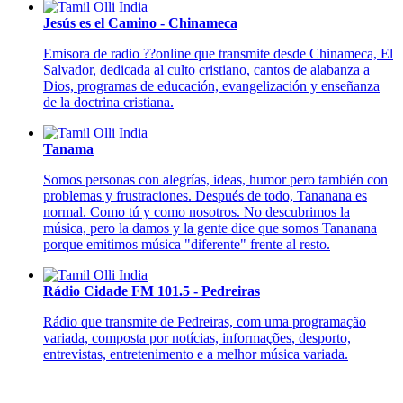
Jesús es el Camino - Chinameca
Emisora de radio ??online que transmite desde Chinameca, El
Salvador, dedicada al culto cristiano, cantos de alabanza a
Dios, programas de educación, evangelización y enseñanza
de la doctrina cristiana.
Tanama
Somos personas con alegrías, ideas, humor pero también con
problemas y frustraciones. Después de todo, Tananana es
normal. Como tú y como nosotros. No descubrimos la
música, pero la damos y la gente dice que somos Tananana
porque emitimos música "diferente" frente al resto.
Rádio Cidade FM 101.5 - Pedreiras
Rádio que transmite de Pedreiras, com uma programação
variada, composta por notícias, informações, desporto,
entrevistas, entretenimento e a melhor música variada.