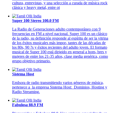
cultura, entrevistas, y una selección a curada de música rock
clásica y heavy metal, entre ot
Super 100 Stereo 100.0 FM
La Radio de Generaciones adulto contemporáneo con 9
frecuencias en FM a nivel nacional. Super 100 es un clásico
de la radio, su definición responde al espíritu de ser la vitrina
de los éxitos musicales más impor- tantes de las décadas de
los 80s, 90 ?s y éxitos recientes del adulto joven. El formato
musical de Super 100 está dirigido en general a hom- bres y
mujeres de entre los 21-35 años, clase media genérica, como
grupo objetivo primario.
Sistema Host
EmIsora de radio transmitiendo varios géneros de música,
pertenece a la empresa Sistema Host: Dominios, Hosting y
Radio Streaming.
Fabulosa 88.9 FM