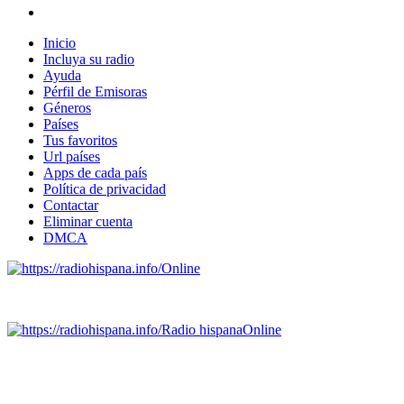
Inicio
Incluya su radio
Ayuda
Pérfil de Emisoras
Géneros
Países
Tus favoritos
Url países
Apps de cada país
Política de privacidad
Contactar
Eliminar cuenta
DMCA
Online
Emisoras de radio por web y móvil.
Radio hispana
Online
Todas las principales estaciones de radio del mundo hispano,
portugués-brasileiro y anglosajon (ARGENTINA, BOLIVIA,
BRASIL, CHILE, COLOMBIA, COSTA RICA, CUBA,