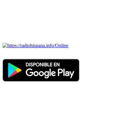
ECUADOR, EL SALVADOR, ESPAÑA, GUATEMALA,
HAITI, HONDURAS, JAMAICA, MÉXICO, NICARAGUA,
PANAMA, PARAGUAY, PERÚ, PORTUGAL, PUERTO RICO,
REINO UNIDO, DOMINICANA, TRINIDAD AND TOBAGO,
URUGUAY y VENEZUELA). Haga clic en el logo de las
estaciones de radio para oirlas. (Estamos trabajando incorporando
más estaciones diariamente).
Online
Nuevo: Emisoras de radio por web y móvil. Descargas: