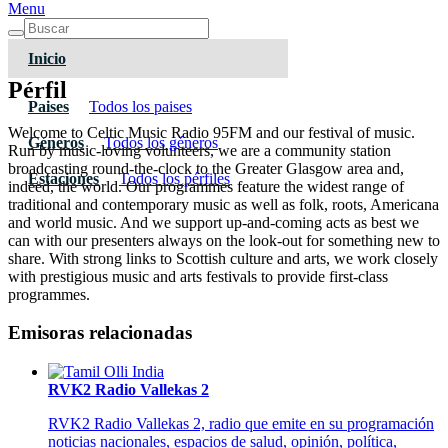
Menu
Inicio
Pérfil
Paises
Todos los paises
Welcome to Celtic Music Radio 95FM and our festival of music.
Géneros
Todos los géneros
Run by music-loving volunteers, we are a community station
broadcasting round-the-clock to the Greater Glasgow area and,
Estaciones
Todos los pérfiles
indeed, the world. Our programmes feature the widest range of
traditional and contemporary music as well as folk, roots, Americana
and world music. And we support up-and-coming acts as best we
can with our presenters always on the look-out for something new to
share. With strong links to Scottish culture and arts, we work closely
with prestigious music and arts festivals to provide first-class
programmes.
Emisoras relacionadas
RVK2 Radio Vallekas 2
RVK2 Radio Vallekas 2, radio que emite en su programación
noticias nacionales, espacios de salud, opinión, política,