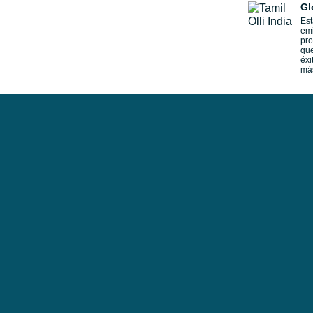
Gl
Est
emi
pro
que
éxi
má