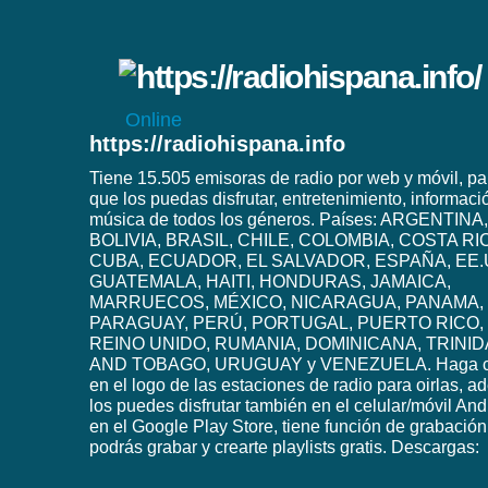
Online
https://radiohispana.info
Tiene 15.505 emisoras de radio por web y móvil, pa
que los puedas disfrutar, entretenimiento, informaci
música de todos los géneros. Países: ARGENTINA,
BOLIVIA, BRASIL, CHILE, COLOMBIA, COSTA RI
CUBA, ECUADOR, EL SALVADOR, ESPAÑA, EE.
GUATEMALA, HAITI, HONDURAS, JAMAICA,
MARRUECOS, MÉXICO, NICARAGUA, PANAMA,
PARAGUAY, PERÚ, PORTUGAL, PUERTO RICO,
REINO UNIDO, RUMANIA, DOMINICANA, TRINI
AND TOBAGO, URUGUAY y VENEZUELA. Haga c
en el logo de las estaciones de radio para oirlas, 
los puedes disfrutar también en el celular/móvil And
en el Google Play Store, tiene función de grabación
podrás grabar y crearte playlists gratis. Descargas: