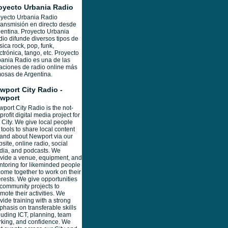
oyecto Urbania Radio
yecto Urbania Radio
ransmisión en directo desde
entina. Proyecto Urbania
io difunde diversos tipos de
ica rock, pop, funk,
ctrónica, tango, etc. Proyecto
ania Radio es una de las
aciones de radio online más
osas de Argentina.
wport City Radio -
wport
port City Radio is the not-
-profit digital media project for
 City. We give local people
 tools to share local content
 and about Newport via our
site, online radio, social
ia, and podcasts. We
vide a venue, equipment, and
toring for likeminded people
come together to work on their
erests. We give opportunities
 community projects to
mote their activities. We
vide training with a strong
hasis on transferable skills
luding ICT, planning, team
king, and confidence. We