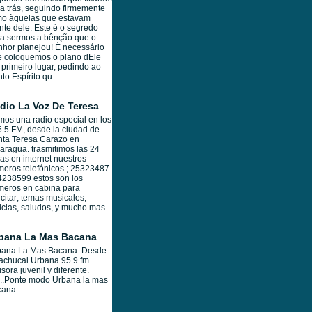
a trás, seguindo firmemente
mo àquelas que estavam
nte dele. Este é o segredo
a sermos a bênção que o
hor planejou! É necessário
e coloquemos o plano dEle
primeiro lugar, pedindo ao
to Espírito qu...
dio La Voz De Teresa
os una radio especial en los
.5 FM, desde la ciudad de
ta Teresa Carazo en
aragua. trasmitimos las 24
as en internet nuestros
eros telefónicos ; 25323487
4238599 estos son los
meros en cabina para
icitar; temas musicales,
icias, saludos, y mucho mas.
bana La Mas Bacana
bana La Mas Bacana. Desde
achucal Urbana 95.9 fm
sora juvenil y diferente.
..Ponte modo Urbana la mas
cana