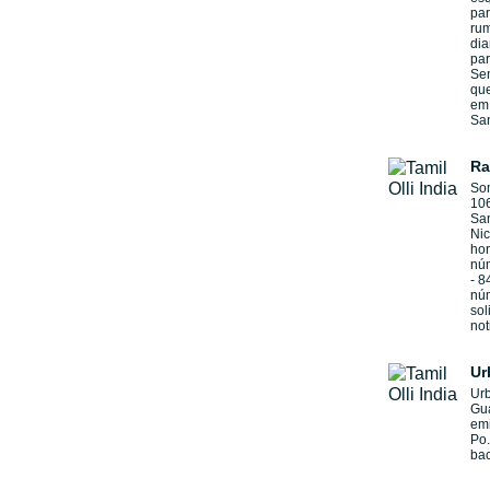
par
ru
dia
par
Sen
qu
em 
San
Ra
Som
106
San
Nic
hor
núm
- 8
nú
sol
not
Ur
Ur
Gu
emi
Po.
ba