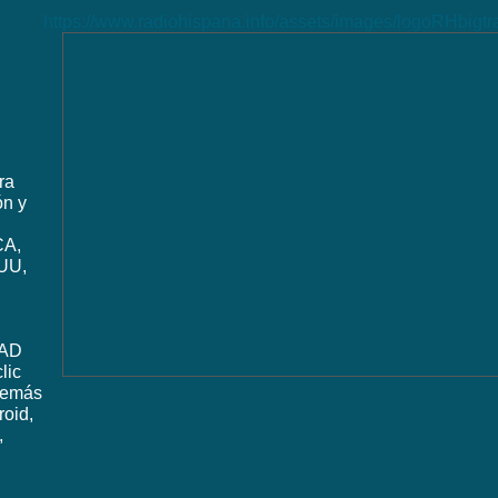
https://www.radiohispana.info/assets/images/logoRHbigt
ra
ón y
CA,
UU,
DAD
lic
además
roid,
,