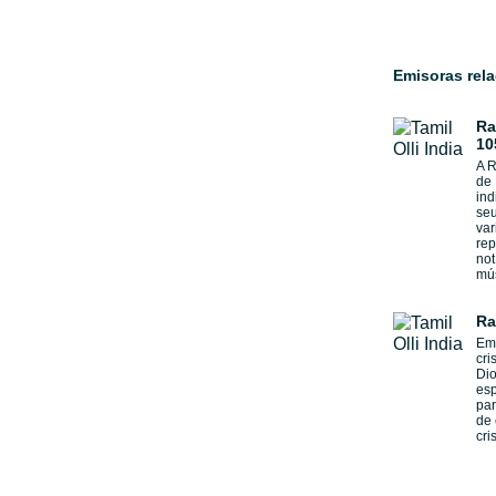
Emisoras rel
Ra
10
A 
de 
ind
seu
var
rep
not
mús
Ra
Emi
cri
Dio
esp
par
de 
cri