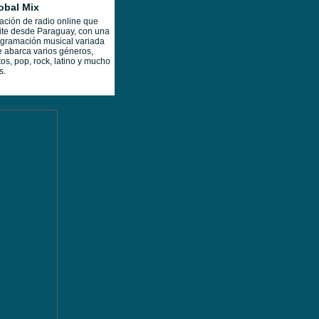
obal Mix
ación de radio online que
te desde Paraguay, con una
gramación musical variada
 abarca varios géneros,
tos, pop, rock, latino y mucho
s.