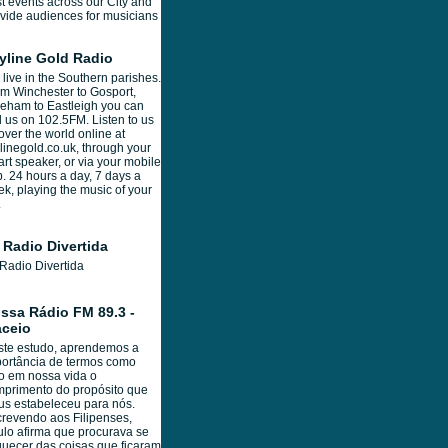
t events across our City and
vide audiences for musicians
yline Gold Radio
live in the Southern parishes.
m Winchester to Gosport,
eham to Eastleigh you can
d us on 102.5FM. Listen to us
 over the world online at
linegold.co.uk, through your
rt speaker, or via your mobile
. 24 hours a day, 7 days a
k, playing the music of your
.
 Radio Divertida
Radio Divertida
ssa Rádio FM 89.3 -
ceio
ste estudo, aprendemos a
ortância de termos como
o em nossa vida o
primento do propósito que
s estabeleceu para nós.
revendo aos Filipenses,
lo afirma que procurava se
uecer das coisas que ficaram