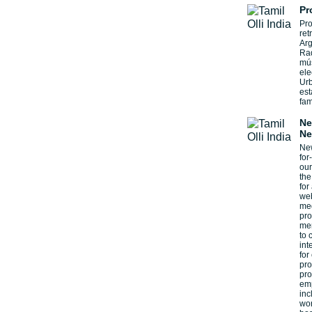
Pr
Pro
ret
Arg
Rad
mús
ele
Urb
est
fam
Ne
Ne
New
for
our
the
for
web
med
pro
men
to 
int
for
pro
pro
emp
inc
wor