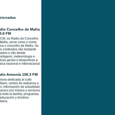
acionadas
dio Concelho de Mafra
5.6 FM
RCM, ou Rádio do Concelho
Mafra, serve como o nome
ica o concelho de Mafra. Os
s conteúdos são bastante
iados e vão desde
ortagens, meteorologia e
ícias gerais e desportivas a
ica nacional e internacional.
dio Armonía 106.3 FM
sora dedicada al culto
stiano, cantos de alabanza a
s, información de actualidad,
acios con música y servicios
a toda la familia, programas
educación y doctrina
stiana.