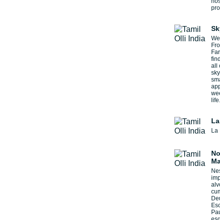
hos
pro
Sk
We 
Fro
Far
fin
all
sky
sma
app
wee
life
La
La 
No
Ma
Ne
imp
alv
cum
Deu
Esc
Pau
esq