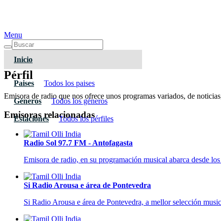
Menu
Inicio
Pérfil
Paises
Todos los paises
Emisora de radio que nos ofrece unos programas variados, de noticias, 
Géneros
Todos los géneros
Emisoras relacionadas
Estaciones
Todos los pérfiles
Radio Sol 97.7 FM - Antofagasta
Emisora de radio, en su programación musical abarca desde los 
Si Radio Arousa e área de Pontevedra
Si Radio Arousa e área de Pontevedra, a mellor selección music