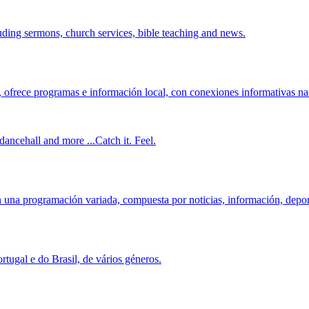
ding sermons, church services, bible teaching and news.
ofrece programas e información local, con conexiones informativas nac
dancehall and more ...Catch it. Feel.
una programación variada, compuesta por noticias, información, deporte
tugal e do Brasil, de vários géneros.