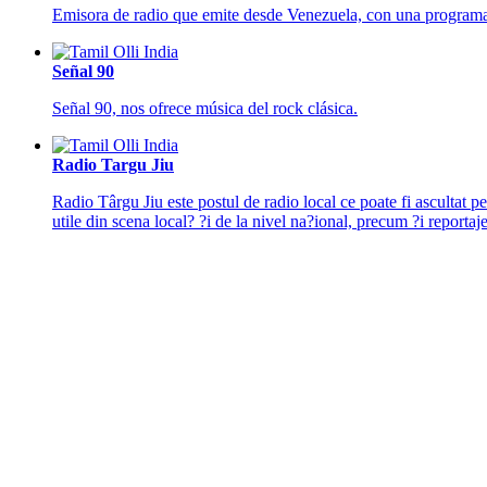
Emisora de radio que emite desde Venezuela, con una programaci
Señal 90
Señal 90, nos ofrece música del rock clásica.
Radio Targu Jiu
Radio Târgu Jiu este postul de radio local ce poate fi ascultat 
utile din scena local? ?i de la nivel na?ional, precum ?i reportaj