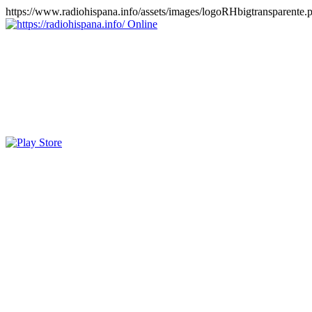
https://www.radiohispana.info/assets/images/logoRHbigtransparente.
Online
https://radiohispana.info
Tiene 15.505 emisoras de radio por web y móvil, para que los pu
COSTA RICA, CUBA, ECUADOR, EL SALVADOR, ESPAÑA,
PERÚ, PORTUGAL, PUERTO RICO, REINO UNIDO, RUMANIA, DO
oirlas, además los puedes disfrutar también en el celular/móvil Android