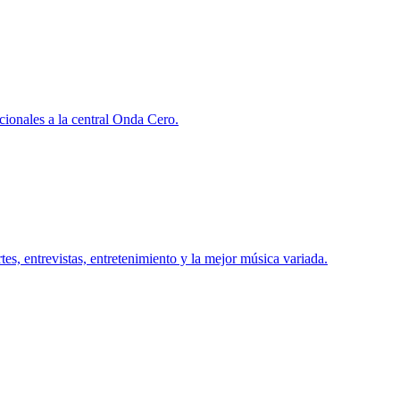
ionales a la central Onda Cero.
s, entrevistas, entretenimiento y la mejor música variada.