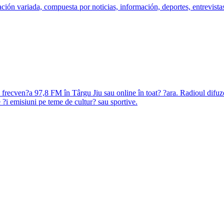
ón variada, compuesta por noticias, información, deportes, entrevistas
pe frecven?a 97,8 FM în Târgu Jiu sau online în toat? ?ara. Radioul difuz
e ?i emisiuni pe teme de cultur? sau sportive.