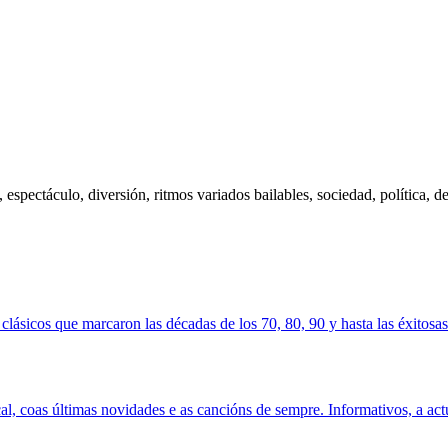
espectáculo, diversión, ritmos variados bailables, sociedad, política, de
clásicos que marcaron las décadas de los 70, 80, 90 y hasta las éxitos
al, coas últimas novidades e as cancións de sempre. Informativos, a ac