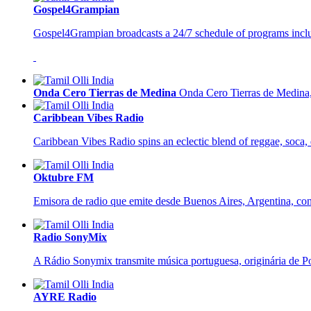
Gospel4Grampian
Gospel4Grampian broadcasts a 24/7 schedule of programs inclu
Onda Cero Tierras de Medina
Onda Cero Tierras de Medina, 
Caribbean Vibes Radio
Caribbean Vibes Radio spins an eclectic blend of reggae, soca, 
Oktubre FM
Emisora de radio que emite desde Buenos Aires, Argentina, con 
Radio SonyMix
A Rádio Sonymix transmite música portuguesa, originária de Por
AYRE Radio