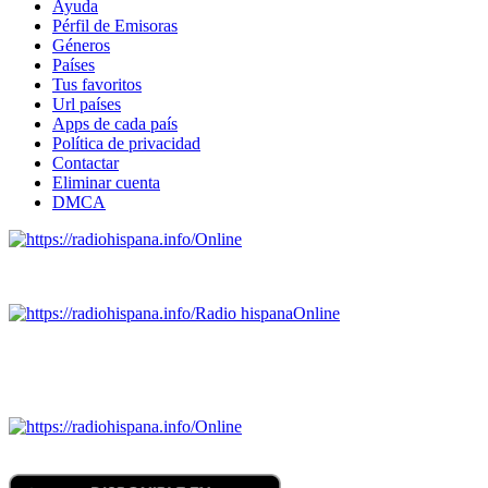
Ayuda
Pérfil de Emisoras
Géneros
Países
Tus favoritos
Url países
Apps de cada país
Política de privacidad
Contactar
Eliminar cuenta
DMCA
Online
Emisoras de radio por web y móvil.
Radio hispana
Online
Todas las principales estaciones de radio del mundo hispano
SALVADOR, ESPAÑA, GUATEMALA, HAITI, HONDURAS, J
DOMINICANA, TRINIDAD AND TOBAGO, URUGUAY y VENEZUELA). Haga 
Online
Nuevo: Emisoras de radio por web y móvil. Descargas: