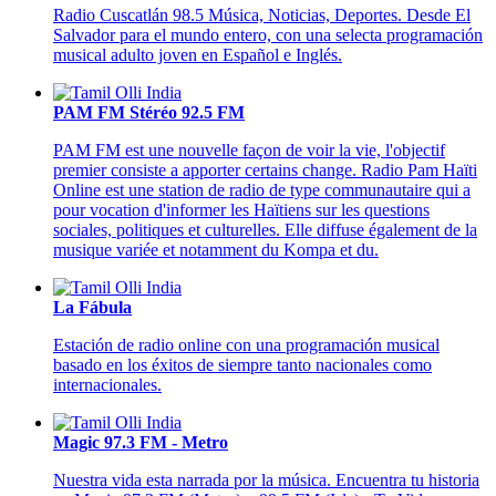
Radio Cuscatlán 98.5 Música, Noticias, Deportes. Desde El
Salvador para el mundo entero, con una selecta programación
musical adulto joven en Español e Inglés.
PAM FM Stéréo 92.5 FM
PAM FM est une nouvelle façon de voir la vie, l'objectif
premier consiste a apporter certains change. Radio Pam Haïti
Online est une station de radio de type communautaire qui a
pour vocation d'informer les Haïtiens sur les questions
sociales, politiques et culturelles. Elle diffuse également de la
musique variée et notamment du Kompa et du.
La Fábula
Estación de radio online con una programación musical
basado en los éxitos de siempre tanto nacionales como
internacionales.
Magic 97.3 FM - Metro
Nuestra vida esta narrada por la música. Encuentra tu historia