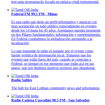
tem uma programação focada na música cristã instrumental.
Federal FM 99.1 FM - Minas
Es una radio que tiene un perfil informativo y musical con
gran aceptación en todo público especialmente en oyentes
desde los 14 hasta los 45 años. Asentamos nuestra propuesta
en dos Pilares fundamentales: información y entretenimiento.
En Federal combatimos la globalización apostando a la
localización
Lo que transmite la radio es tomado por el oyente como
fuente verídica de información local. Tratamos que los
oyentes que están fuera del país, cuando se conectan a
Federal, se sientan en ese momento que están acá en sus
pagos, que por distintos motivos tuvieron que abandonar.
Radio Saltire
The hub for East Lothian community news and information.
Radio Cadena Cuscatlán 98.5 FM - San Salvador