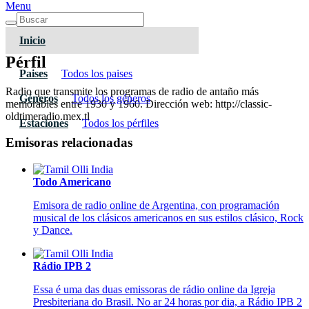
Menu
Inicio
Pérfil
Paises
Todos los paises
Radio que transmite los programas de radio de antaño más
Géneros
Todos los géneros
memorables entre 1930 y 1960. Dirección web: http://classic-
oldtimeradio.mex.tl
Estaciones
Todos los pérfiles
Emisoras relacionadas
Todo Americano
Emisora de radio online de Argentina, con programación
musical de los clásicos americanos en sus estilos clásico, Rock
y Dance.
Rádio IPB 2
Essa é uma das duas emissoras de rádio online da Igreja
Presbiteriana do Brasil. No ar 24 horas por dia, a Rádio IPB 2