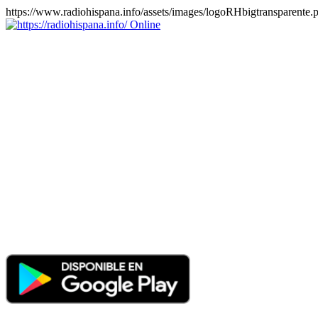
https://www.radiohispana.info/assets/images/logoRHbigtransparente.
Online
https://radiohispana.info
Tiene 15.505 emisoras de radio por web y móvil, para que los
puedas disfrutar, entretenimiento, información y música de todos los
géneros. Países: ARGENTINA, BOLIVIA, BRASIL, CHILE,
COLOMBIA, COSTA RICA, CUBA, ECUADOR, EL
SALVADOR, ESPAÑA, EE.UU, GUATEMALA, HAITI,
HONDURAS, JAMAICA, MARRUECOS, MÉXICO,
NICARAGUA, PANAMA, PARAGUAY, PERÚ, PORTUGAL,
PUERTO RICO, REINO UNIDO, RUMANIA, DOMINICANA,
TRINIDAD AND TOBAGO, URUGUAY y VENEZUELA.
Haga clic en el logo de las estaciones de radio para oirlas, además
los puedes disfrutar también en el celular/móvil Android, en el
Google Play Store, tiene función de grabación, podrás grabar y
crearte playlists gratis. Descargas: