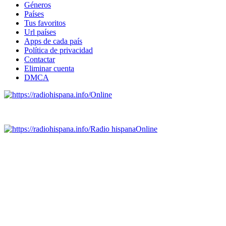
Géneros
Países
Tus favoritos
Url países
Apps de cada país
Política de privacidad
Contactar
Eliminar cuenta
DMCA
Online
Emisoras de radio por web y móvil.
Radio hispana
Online
Todas las principales estaciones de radio del mundo hispano,
portugués-brasileiro y anglosajon (ARGENTINA, BOLIVIA,
BRASIL, CHILE, COLOMBIA, COSTA RICA, CUBA,
ECUADOR, EL SALVADOR, ESPAÑA, GUATEMALA,
HAITI, HONDURAS, JAMAICA, MÉXICO, NICARAGUA,
PANAMA, PARAGUAY, PERÚ, PORTUGAL, PUERTO RICO,
REINO UNIDO, DOMINICANA, TRINIDAD AND TOBAGO,
URUGUAY y VENEZUELA). Haga clic en el logo de las
estaciones de radio para oirlas. (Estamos trabajando incorporando