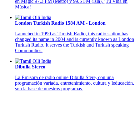
en Magic 97.3 FM (Metro) y 99.5 FM (Isla). ¡Tu Vida en
Música!
London Turkish Radio 1584 AM - London
Launched in 1990 as Turkish Radio, this radio station has
changed its name in 2004 and is currently known as London
Turkish Radio. It serves the Turkish and Turkish speaking
Communities.
Dibulla Stereo
La Emisora de radio online Dibulla Stere, con una
programación variada, entretenimiento, cultura y leducación,
son la base de nuestros programas.