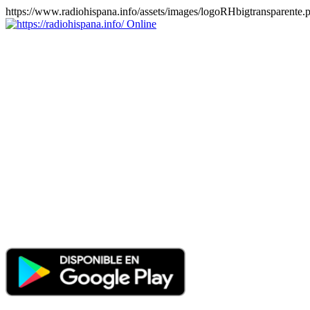
https://www.radiohispana.info/assets/images/logoRHbigtransparente.
Online
https://radiohispana.info
Tiene 15.505 emisoras de radio por web y móvil, para que los
puedas disfrutar, entretenimiento, información y música de todos los
géneros. Países: ARGENTINA, BOLIVIA, BRASIL, CHILE,
COLOMBIA, COSTA RICA, CUBA, ECUADOR, EL
SALVADOR, ESPAÑA, EE.UU, GUATEMALA, HAITI,
HONDURAS, JAMAICA, MARRUECOS, MÉXICO,
NICARAGUA, PANAMA, PARAGUAY, PERÚ, PORTUGAL,
PUERTO RICO, REINO UNIDO, RUMANIA, DOMINICANA,
TRINIDAD AND TOBAGO, URUGUAY y VENEZUELA.
Haga clic en el logo de las estaciones de radio para oirlas, además
los puedes disfrutar también en el celular/móvil Android, en el
Google Play Store, tiene función de grabación, podrás grabar y
crearte playlists gratis. Descargas: