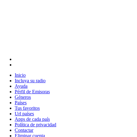
Inicio
Incluya su radio
Ayuda
Pérfil de Emisoras
Géneros
Países
Tus favoritos
Url países
Apps de cada país
Política de privacidad
Contactar
Eliminar cuenta