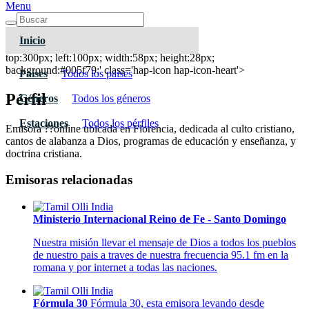
Menu
Inicio
CNV Radio - Florencia
top:300px; left:100px; width:58px; height:28px;
background:#005f79;' class='hap-icon hap-icon-heart'>
Paises
Todos los paises
Pérfil
Géneros
Todos los géneros
Estaciones
Todos los pérfiles
Emisora ??online ubicada en Florencia, dedicada al culto cristiano,
cantos de alabanza a Dios, programas de educación y enseñanza, y
doctrina cristiana.
Emisoras relacionadas
Ministerio Internacional Reino de Fe - Santo Domingo
Nuestra misión llevar el mensaje de Dios a todos los pueblos
de nuestro pais a traves de nuestra frecuencia 95.1 fm en la
romana y por internet a todas las naciones.
Fórmula 30
Fórmula 30, esta emisora levando desde