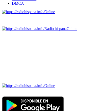
DMCA
Online
Emisoras de radio por web y móvil.
Radio hispana
Online
Todas las principales estaciones de radio del mundo hispano,
portugués-brasileiro y anglosajon (ARGENTINA, BOLIVIA,
BRASIL, CHILE, COLOMBIA, COSTA RICA, CUBA,
ECUADOR, EL SALVADOR, ESPAÑA, GUATEMALA,
HAITI, HONDURAS, JAMAICA, MÉXICO, NICARAGUA,
PANAMA, PARAGUAY, PERÚ, PORTUGAL, PUERTO RICO,
REINO UNIDO, DOMINICANA, TRINIDAD AND TOBAGO,
URUGUAY y VENEZUELA). Haga clic en el logo de las
estaciones de radio para oirlas. (Estamos trabajando incorporando
más estaciones diariamente).
Online
Nuevo: Emisoras de radio por web y móvil. Descargas: