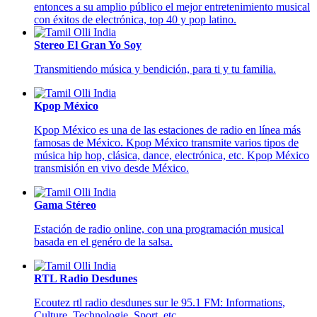
entonces a su amplio público el mejor entretenimiento musical
con éxitos de electrónica, top 40 y pop latino.
Stereo El Gran Yo Soy
Transmitiendo música y bendición, para ti y tu familia.
Kpop México
Kpop México es una de las estaciones de radio en línea más
famosas de México. Kpop México transmite varios tipos de
música hip hop, clásica, dance, electrónica, etc. Kpop México
transmisión en vivo desde México.
Gama Stéreo
Estación de radio online, con una programación musical
basada en el genéro de la salsa.
RTL Radio Desdunes
Ecoutez rtl radio desdunes sur le 95.1 FM: Informations,
Culture, Technologie, Sport, etc...