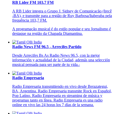
RB Líder FM 103.7 FM
A RB Lider integra o Grupo J. Sidney de Comunicação (Irecê
-BA), e transmite para a região de Ruy Barbosa/Itaberaba pela
frequência 103,7 FM.
A programação musical é do estilo popular e seu Jornalismo é
destaque na região da Chapada Diamantina.
Radio News FM 96.5 - Arrecifes Partido
Desde Arrecifes Bs As Radio News 96.5, con la mejor
información y actualidad de la Ciudad, además una selección
musical pensada para ser parte de tu vida.-
Radio Empresaria
Radio Empresaria transmitiendo en vivo desde Berazategui,
BA, Argentina. Radio Empresaria transmite Rock en Español,
Pop Latino. Radio Empresaria en streaming de música y
programas tanto en línea. Radio Empresaria es una radio
online en vivo las 24 horas los 7 días de la semana.