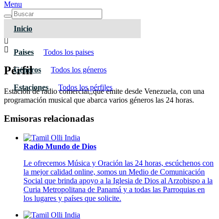
Menu
Inicio
Paises
Todos los paises
Pérfil
Géneros
Todos los géneros
Estaciones
Todos los pérfiles
Estación de radio comercial,,que emite desde Venezuela, con una
programación musical que abarca varios géneros las 24 horas.
Emisoras relacionadas
Radio Mundo de Dios
Le ofrecemos Música y Oración las 24 horas, escúchenos con
la mejor calidad online, somos un Medio de Comunicación
Social que brinda apoyo a la Iglesia de Dios al Arzobispo a la
Curia Metropolitana de Panamá y a todas las Parroquias en
los lugares y países que solicite.