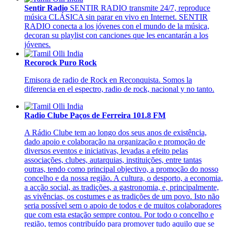
Sentir Radio
SENTIR RADIO transmite 24/7, reproduce
música CLÁSICA sin parar en vivo en Internet. SENTIR
RADIO conecta a los jóvenes con el mundo de la música,
decoran su playlist con canciones que les encantarán a los
jóvenes.
Recorock Puro Rock
Emisora de radio de Rock en Reconquista. Somos la
diferencia en el espectro, radio de rock, nacional y no tanto.
Radio Clube Paços de Ferreira 101.8 FM
A Rádio Clube tem ao longo dos seus anos de existência,
dado apoio e colaboração na organização e promoção de
diversos eventos e iniciativas, levadas a efeito pelas
associações, clubes, autarquias, instituições, entre tantas
outras, tendo como principal objectivo, a promoção do nosso
concelho e da nossa região. A cultura, o desporto, a economia,
a acção social, as tradições, a gastronomia, e, principalmente,
as vivências, os costumes e as tradições de um povo. Isto não
seria possível sem o apoio de todos e de muitos colaboradores
que com esta estação sempre contou. Por todo o concelho e
região, temos contribuído para promover tudo aquilo que se