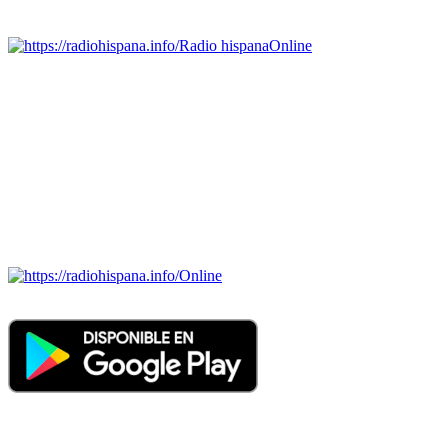
Emisoras de radio por web y móvil.
Radio hispana
Online
Todas las principales estaciones de radio del mundo hispano,
portugués-brasileiro y anglosajon (ARGENTINA, BOLIVIA,
BRASIL, CHILE, COLOMBIA, COSTA RICA, CUBA,
ECUADOR, EL SALVADOR, ESPAÑA, GUATEMALA,
HAITI, HONDURAS, JAMAICA, MÉXICO, NICARAGUA,
PANAMA, PARAGUAY, PERÚ, PORTUGAL, PUERTO RICO,
REINO UNIDO, DOMINICANA, TRINIDAD AND TOBAGO,
URUGUAY y VENEZUELA). Haga clic en el logo de las
estaciones de radio para oirlas. (Estamos trabajando incorporando
más estaciones diariamente).
Online
Nuevo: Emisoras de radio por web y móvil. Descargas: