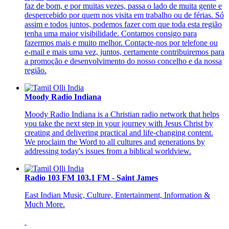
faz de bom, e por muitas vezes, passa o lado de muita gente e
despercebido por quem nos visita em trabalho ou de férias. Só
assim e todos juntos, podemos fazer com que toda esta região
tenha uma maior visibilidade. Contamos consigo para
fazermos mais e muito melhor. Contacte-nos por telefone ou
e-mail e mais uma vez, juntos, certamente contribuiremos para
a promoção e desenvolvimento do nosso concelho e da nossa
região.
Moody Radio Indiana
Moody Radio Indiana is a Christian radio network that helps
you take the next step in your journey with Jesus Christ by
creating and delivering practical and life-changing content.
We proclaim the Word to all cultures and generations by
addressing today's issues from a biblical worldview.
Radio 103 FM 103.1 FM - Saint James
East Indian Music, Culture, Entertainment, Information &
Much More.