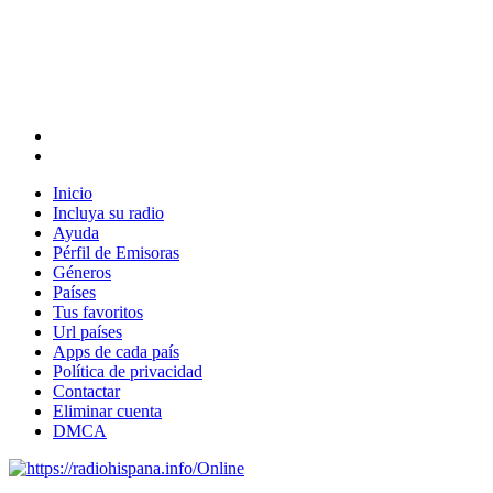
Inicio
Incluya su radio
Ayuda
Pérfil de Emisoras
Géneros
Países
Tus favoritos
Url países
Apps de cada país
Política de privacidad
Contactar
Eliminar cuenta
DMCA
Online