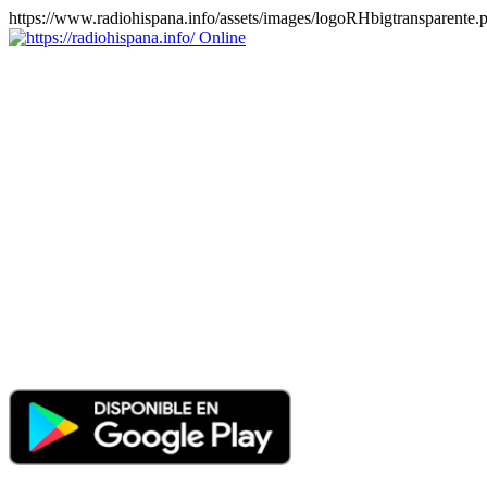
https://www.radiohispana.info/assets/images/logoRHbigtransparente.
Online
https://radiohispana.info
Tiene 15.505 emisoras de radio por web y móvil, para que los
puedas disfrutar, entretenimiento, información y música de todos los
géneros. Países: ARGENTINA, BOLIVIA, BRASIL, CHILE,
COLOMBIA, COSTA RICA, CUBA, ECUADOR, EL
SALVADOR, ESPAÑA, EE.UU, GUATEMALA, HAITI,
HONDURAS, JAMAICA, MARRUECOS, MÉXICO,
NICARAGUA, PANAMA, PARAGUAY, PERÚ, PORTUGAL,
PUERTO RICO, REINO UNIDO, RUMANIA, DOMINICANA,
TRINIDAD AND TOBAGO, URUGUAY y VENEZUELA.
Haga clic en el logo de las estaciones de radio para oirlas, además
los puedes disfrutar también en el celular/móvil Android, en el
Google Play Store, tiene función de grabación, podrás grabar y
crearte playlists gratis. Descargas: