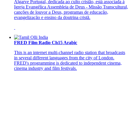
Algarve Portugal, dedicada ao culto cristão, está associada à
Igreja Evangélica Assembleia de Deus - Missão Transcultural,
canções de louvor a Deus, programas de educação,
evangelização e ensino da doutrina cristã.
FRED Film Radio Ch15 Arabic
This is an internet multi-channel radio station that broadcasts
in several different languages from the city of London.
FRED's programming is dedicated to independent cinema,
cinema industry and film festivals.