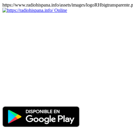
https://www.radiohispana.info/assets/images/logoRHbigtransparente.
Online
https://radiohispana.info
Tiene 15.505 emisoras de radio por web y móvil, para que los
puedas disfrutar, entretenimiento, información y música de todos los
géneros. Países: ARGENTINA, BOLIVIA, BRASIL, CHILE,
COLOMBIA, COSTA RICA, CUBA, ECUADOR, EL
SALVADOR, ESPAÑA, EE.UU, GUATEMALA, HAITI,
HONDURAS, JAMAICA, MARRUECOS, MÉXICO,
NICARAGUA, PANAMA, PARAGUAY, PERÚ, PORTUGAL,
PUERTO RICO, REINO UNIDO, RUMANIA, DOMINICANA,
TRINIDAD AND TOBAGO, URUGUAY y VENEZUELA.
Haga clic en el logo de las estaciones de radio para oirlas, además
los puedes disfrutar también en el celular/móvil Android, en el
Google Play Store, tiene función de grabación, podrás grabar y
crearte playlists gratis. Descargas: