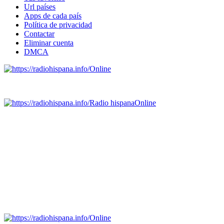
Url países
Apps de cada país
Política de privacidad
Contactar
Eliminar cuenta
DMCA
Online
Emisoras de radio por web y móvil.
Radio hispana
Online
Todas las principales estaciones de radio del mundo hispano,
portugués-brasileiro y anglosajon (ARGENTINA, BOLIVIA,
BRASIL, CHILE, COLOMBIA, COSTA RICA, CUBA,
ECUADOR, EL SALVADOR, ESPAÑA, GUATEMALA,
HAITI, HONDURAS, JAMAICA, MÉXICO, NICARAGUA,
PANAMA, PARAGUAY, PERÚ, PORTUGAL, PUERTO RICO,
REINO UNIDO, DOMINICANA, TRINIDAD AND TOBAGO,
URUGUAY y VENEZUELA). Haga clic en el logo de las
estaciones de radio para oirlas. (Estamos trabajando incorporando
más estaciones diariamente).
Online