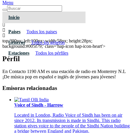
Menu
Inicio
Contacto 1190 AM
Paises
Todos los paises
top:300px; left:100px; width:58px; height:28px;
Géneros
Todos los géneros
background:#005f79;' class='hap-icon hap-icon-heart'>
Estaciones
Todos los pérfiles
Pérfil
En Contacto 1190 AM es una estación de radio en Monterrey N.L
¡De música pop en español e inglés de jóvenes para jóvenes!
Emisoras relacionadas
Voice of Sindh - Harrow
Located in London, Radio Voice of Sindh has been on air
since 2012. Its transmission is made in Sindhi. This radio
station gives voice to the people of the Sindhi Nation building
a bridge between England and Pakistan.