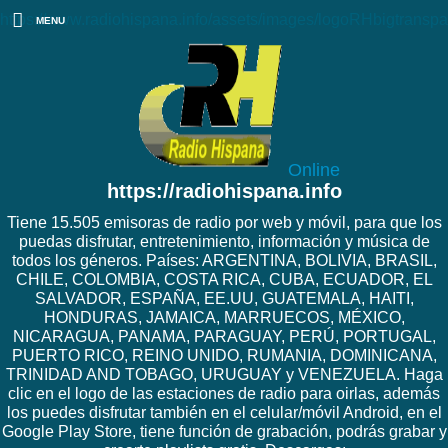
https://www.radiohispana.info/assets/images/logoRHbigtranspa
MENU
Online
https://radiohispana.info
Tiene 15.505 emisoras de radio por web y móvil, para que los
puedas disfrutar, entretenimiento, información y música de
todos los géneros. Países: ARGENTINA, BOLIVIA, BRASIL,
CHILE, COLOMBIA, COSTA RICA, CUBA, ECUADOR, EL
SALVADOR, ESPAÑA, EE.UU, GUATEMALA, HAITI,
HONDURAS, JAMAICA, MARRUECOS, MÉXICO,
NICARAGUA, PANAMA, PARAGUAY, PERÚ, PORTUGAL,
PUERTO RICO, REINO UNIDO, RUMANIA, DOMINICANA,
TRINIDAD AND TOBAGO, URUGUAY y VENEZUELA. Haga
clic en el logo de las estaciones de radio para oirlas, además
los puedes disfrutar también en el celular/móvil Android, en el
Google Play Store, tiene función de grabación, podrás grabar y