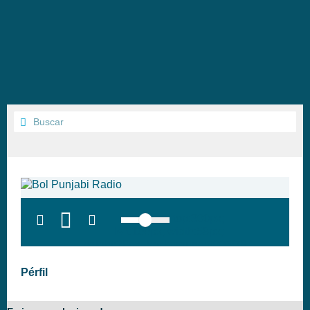
top:300px;
left:100px; width:58px;
height:28px; background:#005f79;'
class='hap-icon hap-icon-heart'>
Pérfil