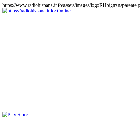
https://www.radiohispana.info/assets/images/logoRHbigtransparente.
Online
https://radiohispana.info
Tiene 15.505 emisoras de radio por web y móvil, para que los
puedas disfrutar, entretenimiento, información y música de todos los
géneros. Países: ARGENTINA, BOLIVIA, BRASIL, CHILE,
COLOMBIA, COSTA RICA, CUBA, ECUADOR, EL
SALVADOR, ESPAÑA, EE.UU, GUATEMALA, HAITI,
HONDURAS, JAMAICA, MARRUECOS, MÉXICO,
NICARAGUA, PANAMA, PARAGUAY, PERÚ, PORTUGAL,
PUERTO RICO, REINO UNIDO, RUMANIA, DOMINICANA,
TRINIDAD AND TOBAGO, URUGUAY y VENEZUELA.
Haga clic en el logo de las estaciones de radio para oirlas, además
los puedes disfrutar también en el celular/móvil Android, en el
Google Play Store, tiene función de grabación, podrás grabar y
crearte playlists gratis. Descargas: