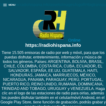
https://www.radiohispana.info/assets/images/logoRHbigtranspa
MENU
Online
https://radiohispana.info
Tiene 15.505 emisoras de radio por web y móvil, para que los
puedas disfrutar, entretenimiento, información y música de
todos los géneros. Países: ARGENTINA, BOLIVIA, BRASIL,
CHILE, COLOMBIA, COSTA RICA, CUBA, ECUADOR, EL
SALVADOR, ESPAÑA, EE.UU, GUATEMALA, HAITI,
HONDURAS, JAMAICA, MARRUECOS, MÉXICO,
NICARAGUA, PANAMA, PARAGUAY, PERÚ, PORTUGAL,
PUERTO RICO, REINO UNIDO, RUMANIA, DOMINICANA,
TRINIDAD AND TOBAGO, URUGUAY y VENEZUELA. Haga
clic en el logo de las estaciones de radio para oirlas, además
los puedes disfrutar también en el celular/móvil Android, en el
Google Play Store, tiene función de grabación, podrás grabar y