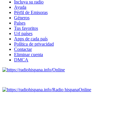
Incluya su radio
Ayuda
Pérfil de Emisoras
Géneros
Países
Tus favoritos
Url países
Apps de cada país
Política de privacidad
Contactar
Eliminar cuenta
DMCA
Online
Emisoras de radio por web y móvil.
Radio hispana
Online
Todas las principales estaciones de radio del mundo hispano,
portugués-brasileiro y anglosajon (ARGENTINA, BOLIVIA,
BRASIL, CHILE, COLOMBIA, COSTA RICA, CUBA,
ECUADOR, EL SALVADOR, ESPAÑA, GUATEMALA,
HAITI, HONDURAS, JAMAICA, MÉXICO, NICARAGUA,
PANAMA, PARAGUAY, PERÚ, PORTUGAL, PUERTO RICO,