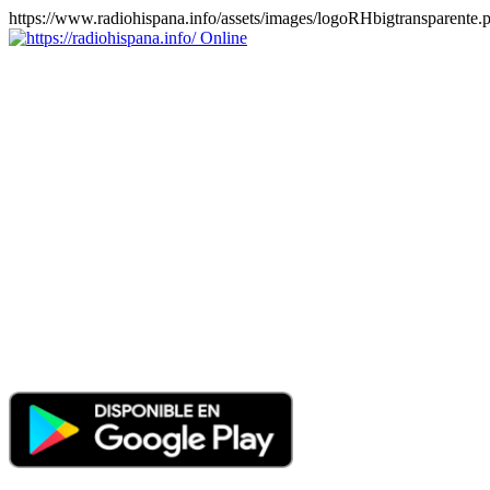
https://www.radiohispana.info/assets/images/logoRHbigtransparente.
Online
https://radiohispana.info
Tiene 15.505 emisoras de radio por web y móvil, para que los
puedas disfrutar, entretenimiento, información y música de todos los
géneros. Países: ARGENTINA, BOLIVIA, BRASIL, CHILE,
COLOMBIA, COSTA RICA, CUBA, ECUADOR, EL
SALVADOR, ESPAÑA, EE.UU, GUATEMALA, HAITI,
HONDURAS, JAMAICA, MARRUECOS, MÉXICO,
NICARAGUA, PANAMA, PARAGUAY, PERÚ, PORTUGAL,
PUERTO RICO, REINO UNIDO, RUMANIA, DOMINICANA,
TRINIDAD AND TOBAGO, URUGUAY y VENEZUELA.
Haga clic en el logo de las estaciones de radio para oirlas, además
los puedes disfrutar también en el celular/móvil Android, en el
Google Play Store, tiene función de grabación, podrás grabar y
crearte playlists gratis. Descargas: