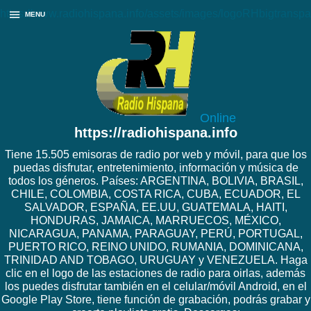
https://www.radiohispana.info/assets/images/logoRHbigtranspa
MENU
Online
https://radiohispana.info
Tiene 15.505 emisoras de radio por web y móvil, para que los
puedas disfrutar, entretenimiento, información y música de
todos los géneros. Países: ARGENTINA, BOLIVIA, BRASIL,
CHILE, COLOMBIA, COSTA RICA, CUBA, ECUADOR, EL
SALVADOR, ESPAÑA, EE.UU, GUATEMALA, HAITI,
HONDURAS, JAMAICA, MARRUECOS, MÉXICO,
NICARAGUA, PANAMA, PARAGUAY, PERÚ, PORTUGAL,
PUERTO RICO, REINO UNIDO, RUMANIA, DOMINICANA,
TRINIDAD AND TOBAGO, URUGUAY y VENEZUELA. Haga
clic en el logo de las estaciones de radio para oirlas, además
los puedes disfrutar también en el celular/móvil Android, en el
Google Play Store, tiene función de grabación, podrás grabar y