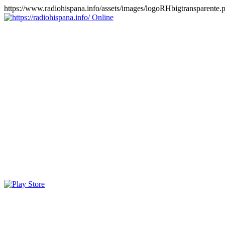
https://www.radiohispana.info/assets/images/logoRHbigtransparente.
Online
https://radiohispana.info
Tiene 15.505 emisoras de radio por web y móvil, para que los
puedas disfrutar, entretenimiento, información y música de todos los
géneros. Países: ARGENTINA, BOLIVIA, BRASIL, CHILE,
COLOMBIA, COSTA RICA, CUBA, ECUADOR, EL
SALVADOR, ESPAÑA, EE.UU, GUATEMALA, HAITI,
HONDURAS, JAMAICA, MARRUECOS, MÉXICO,
NICARAGUA, PANAMA, PARAGUAY, PERÚ, PORTUGAL,
PUERTO RICO, REINO UNIDO, RUMANIA, DOMINICANA,
TRINIDAD AND TOBAGO, URUGUAY y VENEZUELA.
Haga clic en el logo de las estaciones de radio para oirlas, además
los puedes disfrutar también en el celular/móvil Android, en el
Google Play Store, tiene función de grabación, podrás grabar y
crearte playlists gratis. Descargas: