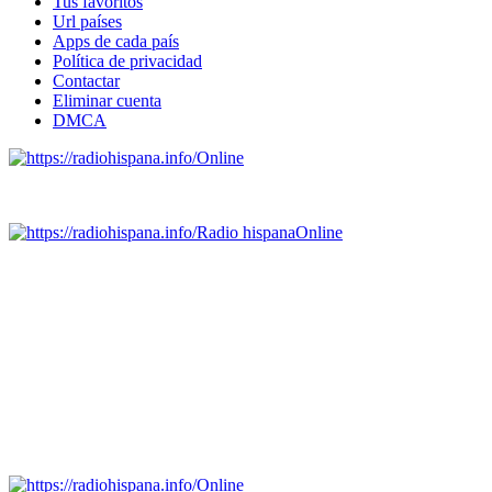
Tus favoritos
Url países
Apps de cada país
Política de privacidad
Contactar
Eliminar cuenta
DMCA
Online
Emisoras de radio por web y móvil.
Radio hispana
Online
Todas las principales estaciones de radio del mundo hispano,
portugués-brasileiro y anglosajon (ARGENTINA, BOLIVIA,
BRASIL, CHILE, COLOMBIA, COSTA RICA, CUBA,
ECUADOR, EL SALVADOR, ESPAÑA, GUATEMALA,
HAITI, HONDURAS, JAMAICA, MÉXICO, NICARAGUA,
PANAMA, PARAGUAY, PERÚ, PORTUGAL, PUERTO RICO,
REINO UNIDO, DOMINICANA, TRINIDAD AND TOBAGO,
URUGUAY y VENEZUELA). Haga clic en el logo de las
estaciones de radio para oirlas. (Estamos trabajando incorporando
más estaciones diariamente).
Online