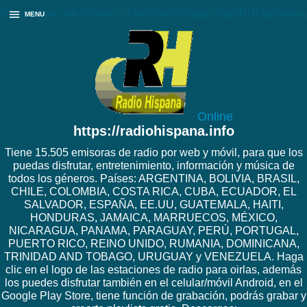
https://www.radiohispana.info/assets/images/logoRHbigtranspa
MENU
Online
https://radiohispana.info
Tiene 15.505 emisoras de radio por web y móvil, para que los
puedas disfrutar, entretenimiento, información y música de
todos los géneros. Países: ARGENTINA, BOLIVIA, BRASIL,
CHILE, COLOMBIA, COSTA RICA, CUBA, ECUADOR, EL
SALVADOR, ESPAÑA, EE.UU, GUATEMALA, HAITI,
HONDURAS, JAMAICA, MARRUECOS, MÉXICO,
NICARAGUA, PANAMA, PARAGUAY, PERÚ, PORTUGAL,
PUERTO RICO, REINO UNIDO, RUMANIA, DOMINICANA,
TRINIDAD AND TOBAGO, URUGUAY y VENEZUELA. Haga
clic en el logo de las estaciones de radio para oirlas, además
los puedes disfrutar también en el celular/móvil Android, en el
Google Play Store, tiene función de grabación, podrás grabar y