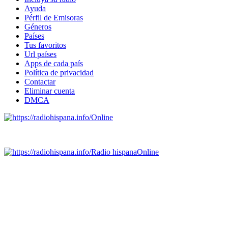
Ayuda
Pérfil de Emisoras
Géneros
Países
Tus favoritos
Url países
Apps de cada país
Política de privacidad
Contactar
Eliminar cuenta
DMCA
Online
Emisoras de radio por web y móvil.
Radio hispana
Online
Todas las principales estaciones de radio del mundo hispano,
portugués-brasileiro y anglosajon (ARGENTINA, BOLIVIA,
BRASIL, CHILE, COLOMBIA, COSTA RICA, CUBA,
ECUADOR, EL SALVADOR, ESPAÑA, GUATEMALA,
HAITI, HONDURAS, JAMAICA, MÉXICO, NICARAGUA,
PANAMA, PARAGUAY, PERÚ, PORTUGAL, PUERTO RICO,
REINO UNIDO, DOMINICANA, TRINIDAD AND TOBAGO,