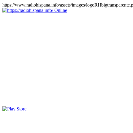
https://www.radiohispana.info/assets/images/logoRHbigtransparente.
Online
https://radiohispana.info
Tiene 15.505 emisoras de radio por web y móvil, para que los
puedas disfrutar, entretenimiento, información y música de todos los
géneros. Países: ARGENTINA, BOLIVIA, BRASIL, CHILE,
COLOMBIA, COSTA RICA, CUBA, ECUADOR, EL
SALVADOR, ESPAÑA, EE.UU, GUATEMALA, HAITI,
HONDURAS, JAMAICA, MARRUECOS, MÉXICO,
NICARAGUA, PANAMA, PARAGUAY, PERÚ, PORTUGAL,
PUERTO RICO, REINO UNIDO, RUMANIA, DOMINICANA,
TRINIDAD AND TOBAGO, URUGUAY y VENEZUELA.
Haga clic en el logo de las estaciones de radio para oirlas, además
los puedes disfrutar también en el celular/móvil Android, en el
Google Play Store, tiene función de grabación, podrás grabar y
crearte playlists gratis. Descargas: