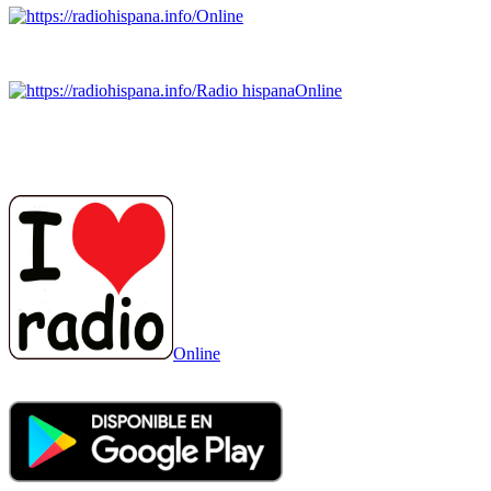
Online
Emisoras de radio por web y móvil.
Radio hispana
Online
Todas las principales estaciones de radio del mundo hispano
SALVADOR, ESPAÑA, GUATEMALA, HAITI, HONDURAS, J
DOMINICANA, TRINIDAD AND TOBAGO, URUGUAY y VENEZUELA). Haga 
Online
Nuevo: Emisoras de radio por web y móvil. Descargas: