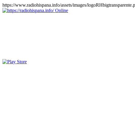
https://www.radiohispana.info/assets/images/logoRHbigtransparente.
Online
https://radiohispana.info
Tiene 15.505 emisoras de radio por web y móvil, para que los pu
COSTA RICA, CUBA, ECUADOR, EL SALVADOR, ESPAÑA,
PERÚ, PORTUGAL, PUERTO RICO, REINO UNIDO, RUMANIA, DO
oirlas, además los puedes disfrutar también en el celular/móvil Android