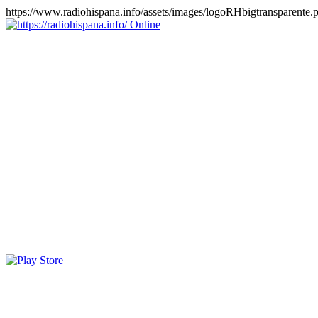
https://www.radiohispana.info/assets/images/logoRHbigtransparente.
Online
https://radiohispana.info
Tiene 15.505 emisoras de radio por web y móvil, para que los
puedas disfrutar, entretenimiento, información y música de todos los
géneros. Países: ARGENTINA, BOLIVIA, BRASIL, CHILE,
COLOMBIA, COSTA RICA, CUBA, ECUADOR, EL
SALVADOR, ESPAÑA, EE.UU, GUATEMALA, HAITI,
HONDURAS, JAMAICA, MARRUECOS, MÉXICO,
NICARAGUA, PANAMA, PARAGUAY, PERÚ, PORTUGAL,
PUERTO RICO, REINO UNIDO, RUMANIA, DOMINICANA,
TRINIDAD AND TOBAGO, URUGUAY y VENEZUELA.
Haga clic en el logo de las estaciones de radio para oirlas, además
los puedes disfrutar también en el celular/móvil Android, en el
Google Play Store, tiene función de grabación, podrás grabar y
crearte playlists gratis. Descargas: