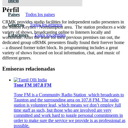
Inicio
Pérfil
Paises
Todos los paises
CRMK provides studio facilities for independent radio presenters in
Géneros
Todos los géneros
the Milton Keynes / Northampton area. The station produces a wide
variety of shows, broadcasting online to listeners locally and
Estaciones
Todos los pérfiles
worldwide. After the lease for their previous premises ran out, the
dedicated group ofRMK presenters finally found their forever home
– a disused former toilet block. Its programming includes a great
variety of shows focused on local information, chat, and music of
different genres.
Emisoras relacionadas
Tone FM 107.8 FM
Tone FM is a Community Radio Station which broadcasts to
Taunton and the surrounding area on 107.8 FM. The radio
station is volunteer lead, which means we don’t employ full
time staff as such, but those who are involved are very
committed and work hard to juggle personal commitments in
order to make sure the service we provide is as professional as
possible.