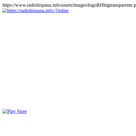
https://www.radiohispana.info/assets/images/logoRHbigtransparente.
Online
https://radiohispana.info
Tiene 15.505 emisoras de radio por web y móvil, para que los
puedas disfrutar, entretenimiento, información y música de todos los
géneros. Países: ARGENTINA, BOLIVIA, BRASIL, CHILE,
COLOMBIA, COSTA RICA, CUBA, ECUADOR, EL
SALVADOR, ESPAÑA, EE.UU, GUATEMALA, HAITI,
HONDURAS, JAMAICA, MARRUECOS, MÉXICO,
NICARAGUA, PANAMA, PARAGUAY, PERÚ, PORTUGAL,
PUERTO RICO, REINO UNIDO, RUMANIA, DOMINICANA,
TRINIDAD AND TOBAGO, URUGUAY y VENEZUELA.
Haga clic en el logo de las estaciones de radio para oirlas, además
los puedes disfrutar también en el celular/móvil Android, en el
Google Play Store, tiene función de grabación, podrás grabar y
crearte playlists gratis. Descargas: