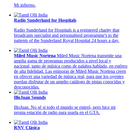
Mi infierno.
Radio Sunderland for Hospitals
Radio Sunderland for Hospitals is a registered charity that
broadcasts specialist and personalised programme's to the
patients of the Sunderland Royal Hospital 24 hours a day.
Miled Music Nortena
Miled Music Nortena transmite una
amplia gama de programas producidos a nivel local y
nacional, tanto de música como de palabra hablada, en estéreo
de alta fidelidad. Las emisoras de Miled Music Nortena creen
en ofrecer una variedad de música real, para que los oyentes
puedan disfrutar de un amplio catálogo de pistas conocidas y
desconocidas.
IlloJuan Sounds
IlloJuan. No sé si todo el mundo se enteró, pero hice mi
propia estación de radio para usarla en el GTA.
RNV Clásica