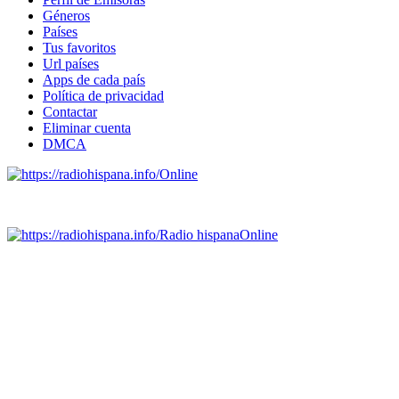
Géneros
Países
Tus favoritos
Url países
Apps de cada país
Política de privacidad
Contactar
Eliminar cuenta
DMCA
Online
Emisoras de radio por web y móvil.
Radio hispana
Online
Todas las principales estaciones de radio del mundo hispano,
portugués-brasileiro y anglosajon (ARGENTINA, BOLIVIA,
BRASIL, CHILE, COLOMBIA, COSTA RICA, CUBA,
ECUADOR, EL SALVADOR, ESPAÑA, GUATEMALA,
HAITI, HONDURAS, JAMAICA, MÉXICO, NICARAGUA,
PANAMA, PARAGUAY, PERÚ, PORTUGAL, PUERTO RICO,
REINO UNIDO, DOMINICANA, TRINIDAD AND TOBAGO,
URUGUAY y VENEZUELA). Haga clic en el logo de las
estaciones de radio para oirlas. (Estamos trabajando incorporando