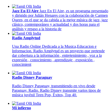
Jazz En El Aire
Jazz En El Aire, es un programa presentado
y dirigido por Julián Henares con la colaboración de Carmen
Queen, en el que se da cabida a la mejor música de jazz, jazz
clásico, contemporáneo y actualidad y dos horas para el
análisis y repaso a la historia de
Radio Amplytud
Una Radio Online Dedicada a la Musica,Educacion e
Informacion. Radio Amplytud es un proyecto que pretende
dar cobertura a la información , entretenimiento , voz a la
expresión , conocimiento , aprendizaje , exposición ,
conocimient
Radio Disney Paraguay
Radio Disney Paraguay, transmitiendo en vivo desde
Paraguay. Radio. Radio Disney transmite varios tipos de
música juvénil Teen Pop, Éxitos, Top 40.
Mi infierno