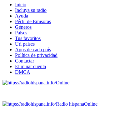
Inicio
Incluya su radio
Ayuda
Pérfil de Emisoras
Géneros
Países
Tus favoritos
Url países
Apps de cada país
Política de privacidad
Contactar
Eliminar cuenta
DMCA
Online
Emisoras de radio por web y móvil.
Radio hispana
Online
Todas las principales estaciones de radio del mundo hispano,
portugués-brasileiro y anglosajon (ARGENTINA, BOLIVIA,
BRASIL, CHILE, COLOMBIA, COSTA RICA, CUBA,
ECUADOR, EL SALVADOR, ESPAÑA, GUATEMALA,
HAITI, HONDURAS, JAMAICA, MÉXICO, NICARAGUA,