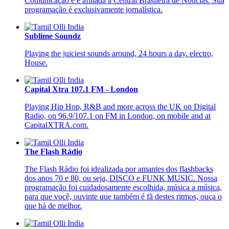
Comunicação e é afiliada à Central Brasileira de Notícias. Sua
programação é exclusivamente jornalística.
Sublime Soundz
Playing the juiciest sounds around, 24 hours a day. electro,
House.
Capital Xtra 107.1 FM - London
Playing Hip Hop, R&B and more across the UK on Digital
Radio, on 96.9/107.1 on FM in London, on mobile and at
CapitalXTRA.com.
The Flash Rádio
The Flash Rádio foi idealizada por amantes dos flashbacks
dos anos 70 e 80, ou seja, DISCO e FUNK MUSIC. Nossa
programação foi cuidadosamente escolhida, música a música,
para que você, ouvinte que também é fã destes ritmos, ouça o
que há de melhor.