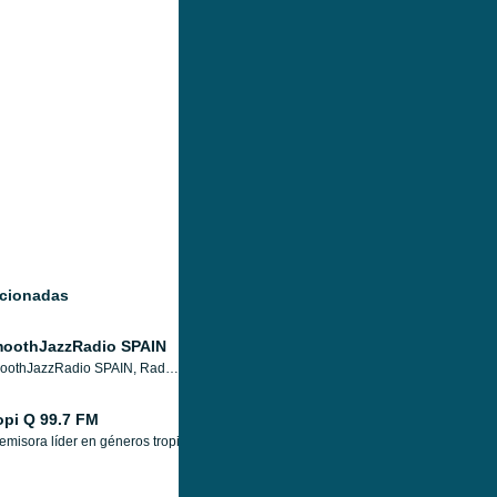
acionadas
oothJazzRadio SPAIN
SmoothJazzRadio SPAIN, Radio Online con La Mejor Música Smooth Jazz y Lounge Bar desde el Mar Mediterráneo para todo el Planeta.
opi Q 99.7 FM
emisora líder en géneros tropicales en Panamá. Fundada el 15 de diciembre de 1994