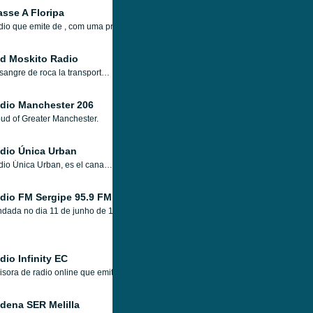
asse A Floripa
io que emite de , com uma programação musical que afãs de músicas dos anos 70,
d Moskito Radio
La sangre de roca la transporta Estados Unidos “Transmitiendo 24 horas desde Buenos Aires, Argentina para el mundo entero. Red Moskito Radio streaming de música y programas tanto en línea. Red Moskito Radio es una radio en línea en vivo las 24 horas, los 7 días de la semana.
dio Manchester 206
ud of Greater Manchester.
dio Única Urban
Radio Única Urban, es el canal temático dedicado a la música Urban, de la emisora Radio Única estación de radio online y en FM, que emite musica por canales temáticos de los géneros: House, Dance, Progresivo, Trance, EuroTop, Urban, 80s y JAzz.
dio FM Sergipe 95.9 FM
dada no dia 11 de junho de 1984, a FM Sergipe trilha desde o início um longo cam
dio Infinity EC
sora de radio online que emite los mejores sonidos de los años 80s, con artistas
dena SER Melilla