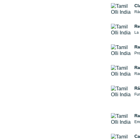
Cl
Rád
Re
Ra
Pro
Ra
Rá
Fun
Ra
Emi
Ca