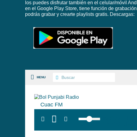
los puedes disfrutar también en el celular/móvil And
en el Google Play Store, tiene función de grabación
podrás grabar y crearte playlists gratis. Descargas:
MENU
Cuac FM
S PAISES
top:300px; left
background:#005f79;' class=
 GÉNEROS