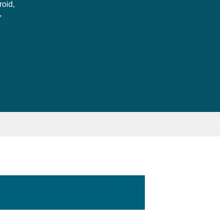
roid,
,
:100px; width:58px; height:28px;
'hap-icon hap-icon-heart'>