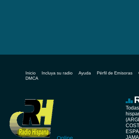
Inicio
Incluya su radio
Ayuda
Pérfil de Emisoras
DMCA
R
Todas
hispa
(ARG
COST
ESPA
JAMA
Online