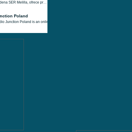
Cadena SER Melilla, ofrece programas e información local, con conexiones informativas nacionales a la central Cadena SER.
nction Poland
io Junction Poland is an online radio station that broadcasts in Polish. It is run by