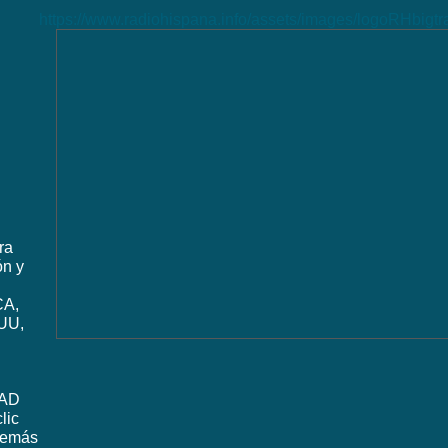
https://www.radiohispana.info/assets/images/logoRHbigt
ra
ón y
CA,
UU,
DAD
lic
además