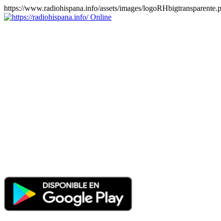
https://www.radiohispana.info/assets/images/logoRHbigtransparente.
Online
https://radiohispana.info
Tiene 15.505 emisoras de radio por web y móvil, para que los
puedas disfrutar, entretenimiento, información y música de todos los
géneros. Países: ARGENTINA, BOLIVIA, BRASIL, CHILE,
COLOMBIA, COSTA RICA, CUBA, ECUADOR, EL
SALVADOR, ESPAÑA, EE.UU, GUATEMALA, HAITI,
HONDURAS, JAMAICA, MARRUECOS, MÉXICO,
NICARAGUA, PANAMA, PARAGUAY, PERÚ, PORTUGAL,
PUERTO RICO, REINO UNIDO, RUMANIA, DOMINICANA,
TRINIDAD AND TOBAGO, URUGUAY y VENEZUELA.
Haga clic en el logo de las estaciones de radio para oirlas, además
los puedes disfrutar también en el celular/móvil Android, en el
Google Play Store, tiene función de grabación, podrás grabar y
crearte playlists gratis. Descargas: