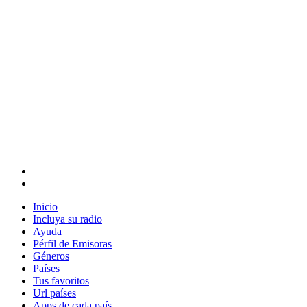
Inicio
Incluya su radio
Ayuda
Pérfil de Emisoras
Géneros
Países
Tus favoritos
Url países
Apps de cada país