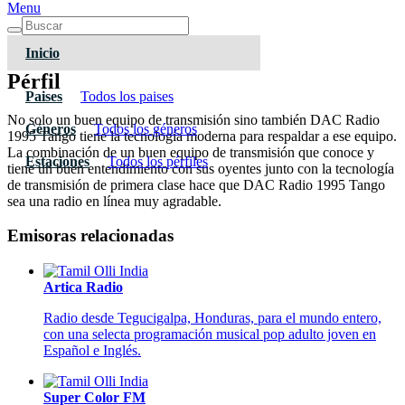
Menu
Inicio
Pérfil
Paises
Todos los paises
No solo un buen equipo de transmisión sino también DAC Radio
Géneros
Todos los géneros
1995 Tango tiene la tecnología moderna para respaldar a ese equipo.
La combinación de un buen equipo de transmisión que conoce y
Estaciones
Todos los pérfiles
tiene un buen entendimiento con sus oyentes junto con la tecnología
de transmisión de primera clase hace que DAC Radio 1995 Tango
sea una radio en línea muy agradable.
Emisoras relacionadas
Artica Radio
Radio desde Tegucigalpa, Honduras, para el mundo entero,
con una selecta programación musical pop adulto joven en
Español e Inglés.
Super Color FM