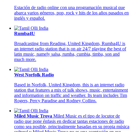
Estación de radio online con una programación musical que
abarca varios géneros, pop, rock y hits de los años pasados en
inglés y español.
Rumba4U
Broadcasting from Reading, United Kingdom, Rumba4U is
an internet radio station that is on air 24/7 playing the best of
latin music, namely salsa, rumba, cumbia, timba, son and
much more.
West Norfolk Radio
Based in Norfolk, United Kingdom, this is an internet radio
station that features a mix of talk shows, music, entertainment
and information on traffic and weather. Its team includes Tim
Rogers, Percy Paradise and Rodney Collins.
Miled Music Trova
Miled Music es el tipo de locutor de
radio que pone énfasis en dedicar tantas estaciones de radio
como sea posible, principalmente basadas en su propia música
cultural y Miled Music Trova no es una aceptación en ese