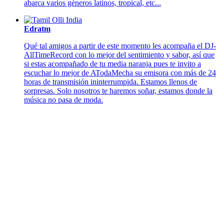
abarca varios géneros latinos, tropical, etc...
Edratm
Qué tal amigos a partir de este momento les acompaña el DJ-
AllTimeRecord con lo mejor del sentimiento y sabor, así que
si estas acompañado de tu media naranja pues te invito a
escuchar lo mejor de ATodaMecha su emisora con más de 24
horas de transmisión ininterrumpida. Estamos llenos de
sorpresas. Solo nosotros te haremos soñar, estamos donde la
música no pasa de moda.