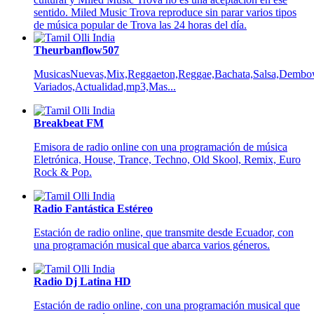
sentido. Miled Music Trova reproduce sin parar varios tipos
de música popular de Trova las 24 horas del día.
Theurbanflow507
MusicasNuevas,Mix,Reggaeton,Reggae,Bachata,Salsa,Dembow
Variados,Actualidad,mp3,Mas...
Breakbeat FM
Emisora de radio online con una programación de música
Eletrónica, House, Trance, Techno, Old Skool, Remix, Euro
Rock & Pop.
Radio Fantástica Estéreo
Estación de radio online, que transmite desde Ecuador, con
una programación musical que abarca varios géneros.
Radio Dj Latina HD
Estación de radio online, con una programación musical que