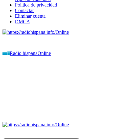
Política de privacidad
Contactar
Eliminar cuenta
DMCA
Online
Emisoras de radio por web y móvil.
Radio hispana
Online
Todas las principales estaciones de radio del mundo hispano,
portugués-brasileiro y anglosajon (ARGENTINA, BOLIVIA,
BRASIL, CHILE, COLOMBIA, COSTA RICA, CUBA,
ECUADOR, EL SALVADOR, ESPAÑA, GUATEMALA,
HAITI, HONDURAS, JAMAICA, MÉXICO, NICARAGUA,
PANAMA, PARAGUAY, PERÚ, PORTUGAL, PUERTO RICO,
REINO UNIDO, DOMINICANA, TRINIDAD AND TOBAGO,
URUGUAY y VENEZUELA). Haga clic en el logo de las
estaciones de radio para oirlas. (Estamos trabajando incorporando
más estaciones diariamente).
Online
Nuevo: Emisoras de radio por web y móvil. Descargas: