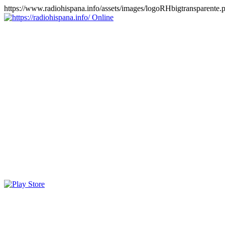
https://www.radiohispana.info/assets/images/logoRHbigtransparente.
Online
https://radiohispana.info
Tiene 15.505 emisoras de radio por web y móvil, para que los
puedas disfrutar, entretenimiento, información y música de todos los
géneros. Países: ARGENTINA, BOLIVIA, BRASIL, CHILE,
COLOMBIA, COSTA RICA, CUBA, ECUADOR, EL
SALVADOR, ESPAÑA, EE.UU, GUATEMALA, HAITI,
HONDURAS, JAMAICA, MARRUECOS, MÉXICO,
NICARAGUA, PANAMA, PARAGUAY, PERÚ, PORTUGAL,
PUERTO RICO, REINO UNIDO, RUMANIA, DOMINICANA,
TRINIDAD AND TOBAGO, URUGUAY y VENEZUELA.
Haga clic en el logo de las estaciones de radio para oirlas, además
los puedes disfrutar también en el celular/móvil Android, en el
Google Play Store, tiene función de grabación, podrás grabar y
crearte playlists gratis. Descargas: