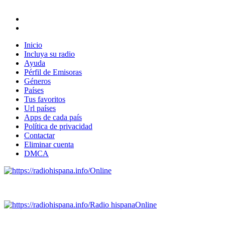
Inicio
Incluya su radio
Ayuda
Pérfil de Emisoras
Géneros
Países
Tus favoritos
Url países
Apps de cada país
Política de privacidad
Contactar
Eliminar cuenta
DMCA
Online
Emisoras de radio por web y móvil.
Radio hispana
Online
Todas las principales estaciones de radio del mundo hispano,