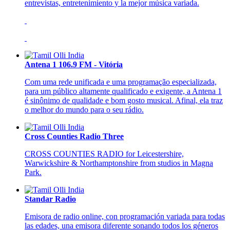
entrevistas, entretenimiento y la mejor música variada.
Antena 1 106.9 FM - Vitória
Com uma rede unificada e uma programação especializada,
para um público altamente qualificado e exigente, a Antena 1
é sinônimo de qualidade e bom gosto musical. Afinal, ela traz
o melhor do mundo para o seu rádio.
Cross Counties Radio Three
CROSS COUNTIES RADIO for Leicestershire,
Warwickshire & Northamptonshire from studios in Magna
Park.
Standar Radio
Emisora de radio online, con programación variada para todas
las edades, una emisora diferente sonando todos los géneros