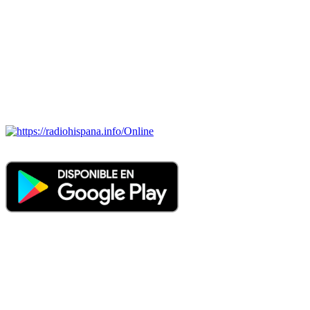
portugués-brasileiro y anglosajon (ARGENTINA, BOLIVIA,
BRASIL, CHILE, COLOMBIA, COSTA RICA, CUBA,
ECUADOR, EL SALVADOR, ESPAÑA, GUATEMALA,
HAITI, HONDURAS, JAMAICA, MÉXICO, NICARAGUA,
PANAMA, PARAGUAY, PERÚ, PORTUGAL, PUERTO RICO,
REINO UNIDO, DOMINICANA, TRINIDAD AND TOBAGO,
URUGUAY y VENEZUELA). Haga clic en el logo de las
estaciones de radio para oirlas. (Estamos trabajando incorporando
más estaciones diariamente).
Online
Nuevo: Emisoras de radio por web y móvil. Descargas: