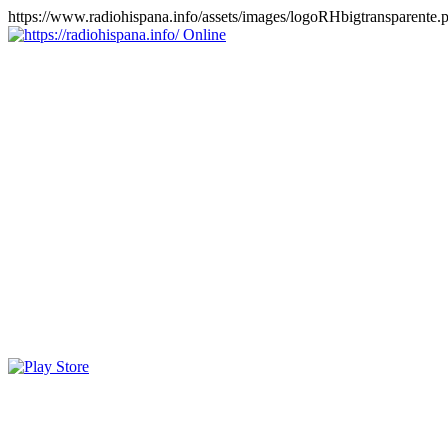
https://www.radiohispana.info/assets/images/logoRHbigtransparente.
Online
https://radiohispana.info
Tiene 15.505 emisoras de radio por web y móvil, para que los
puedas disfrutar, entretenimiento, información y música de todos los
géneros. Países: ARGENTINA, BOLIVIA, BRASIL, CHILE,
COLOMBIA, COSTA RICA, CUBA, ECUADOR, EL
SALVADOR, ESPAÑA, EE.UU, GUATEMALA, HAITI,
HONDURAS, JAMAICA, MARRUECOS, MÉXICO,
NICARAGUA, PANAMA, PARAGUAY, PERÚ, PORTUGAL,
PUERTO RICO, REINO UNIDO, RUMANIA, DOMINICANA,
TRINIDAD AND TOBAGO, URUGUAY y VENEZUELA.
Haga clic en el logo de las estaciones de radio para oirlas, además
los puedes disfrutar también en el celular/móvil Android, en el
Google Play Store, tiene función de grabación, podrás grabar y
crearte playlists gratis. Descargas: