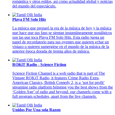
romántica y otros estilos, así como actualidad global y noticias
del mundo del espectáculo.
Playa FM Solo Hits
La música que preparó la era de la música de hoy y la música
que hace que sus fans se sientan instantáneamente nostálgicos
son las que toca Playa FM Solo Hits. Esta radio juega un
papel de recordatorio para sus oyentes que quieren echar un
vistazo o quieren sumergirse en el mundo de la música de la
anterior época dorada de treinta años de música.
ROKiT Radio - Science Fiction
Science Fiction Channel is a web radio that is part of The
Vintage ROKiT Radio, it features Crime Radio Extra,
American Classics, British Comedy 2, is a ‘not for profit’
streaming radio platform bringing you the best shows from the
‘Golden Age’ of radio and beyond. our channels come with a
full program schedules, apart from the live channels.
Unidos Por Una sola Razon