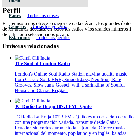
Inicio
Pérfil
Paises
Todos los paises
Esta emisora nos ofrece lo mejor de cada década, los grandes éxitos
Géneros
Todos los géneros
de las últimas décadas, en todos los estilos y los grandes números 1
de la historia seleccionados para ti.
Estaciones
Todos los pérfiles
Emisoras relacionadas
The Soul of London Radio
London's Online Soul Radio Station playing quality music
from Classic Soul, R&B, Smooth Jazz, Neo Soul, Rare
Grooves, Slow Jams Gospel, with a sprinkling of Soulful
House and Classic Reggae.
JC Radio La Bruja 107.3 FM - Quito
JC Radio La Bruja 107.3 FM - Quito es una estación de radio
con una programación variada, transmite desde Cañar,
Ecuador, sin cortes durante toda la jornada. Ofrece música
internacional del momento, pop latino y en inglés, baladas