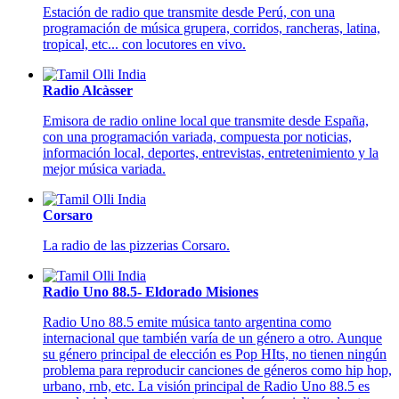
Estación de radio que transmite desde Perú, con una
programación de música grupera, corridos, rancheras, latina,
tropical, etc... con locutores en vivo.
Radio Alcàsser
Emisora de radio online local que transmite desde España,
con una programación variada, compuesta por noticias,
información local, deportes, entrevistas, entretenimiento y la
mejor música variada.
Corsaro
La radio de las pizzerias Corsaro.
Radio Uno 88.5- Eldorado Misiones
Radio Uno 88.5 emite música tanto argentina como
internacional que también varía de un género a otro. Aunque
su género principal de elección es Pop HIts, no tienen ningún
problema para reproducir canciones de géneros como hip hop,
urbano, rnb, etc. La visión principal de Radio Uno 88.5 es