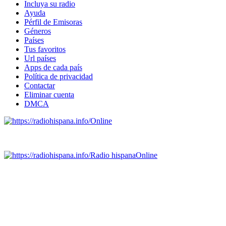
Incluya su radio
Ayuda
Pérfil de Emisoras
Géneros
Países
Tus favoritos
Url países
Apps de cada país
Política de privacidad
Contactar
Eliminar cuenta
DMCA
Online
Emisoras de radio por web y móvil.
Radio hispana
Online
Todas las principales estaciones de radio del mundo hispano,
portugués-brasileiro y anglosajon (ARGENTINA, BOLIVIA,
BRASIL, CHILE, COLOMBIA, COSTA RICA, CUBA,
ECUADOR, EL SALVADOR, ESPAÑA, GUATEMALA,
HAITI, HONDURAS, JAMAICA, MÉXICO, NICARAGUA,
PANAMA, PARAGUAY, PERÚ, PORTUGAL, PUERTO RICO,