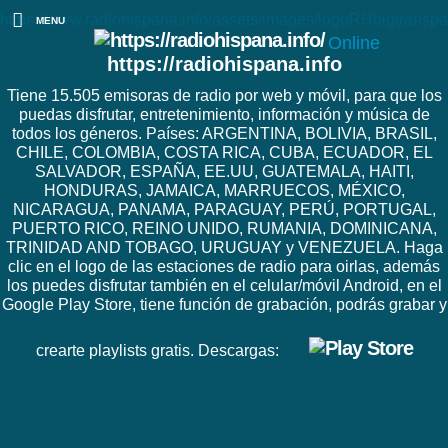
https://www.radiohispana.info/assets/images/logoRHbigtranspa
MENU
Online
https://radiohispana.info
Tiene 15.505 emisoras de radio por web y móvil, para que los
puedas disfrutar, entretenimiento, información y música de
todos los géneros. Países: ARGENTINA, BOLIVIA, BRASIL,
CHILE, COLOMBIA, COSTA RICA, CUBA, ECUADOR, EL
SALVADOR, ESPAÑA, EE.UU, GUATEMALA, HAITI,
HONDURAS, JAMAICA, MARRUECOS, MÉXICO,
NICARAGUA, PANAMA, PARAGUAY, PERÚ, PORTUGAL,
PUERTO RICO, REINO UNIDO, RUMANIA, DOMINICANA,
TRINIDAD AND TOBAGO, URUGUAY y VENEZUELA. Haga
clic en el logo de las estaciones de radio para oirlas, además
los puedes disfrutar también en el celular/móvil Android, en el
Google Play Store, tiene función de grabación, podrás grabar y
crearte playlists gratis. Descargas: