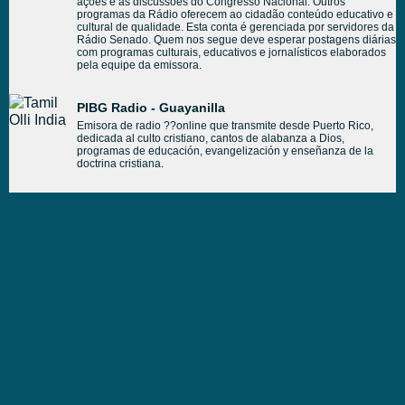
ações e as discussões do Congresso Nacional. Outros
programas da Rádio oferecem ao cidadão conteúdo educativo e
cultural de qualidade. Esta conta é gerenciada por servidores da
Rádio Senado. Quem nos segue deve esperar postagens diárias
com programas culturais, educativos e jornalísticos elaborados
pela equipe da emissora.
PIBG Radio - Guayanilla
Emisora de radio ??online que transmite desde Puerto Rico,
dedicada al culto cristiano, cantos de alabanza a Dios,
programas de educación, evangelización y enseñanza de la
doctrina cristiana.