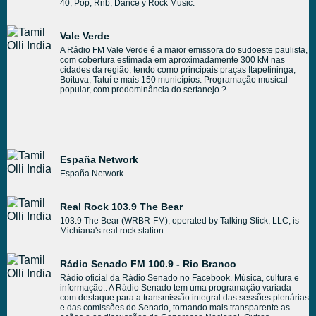
40, Pop, Rnb, Dance y Rock Music.
Vale Verde
A Rádio FM Vale Verde é a maior emissora do sudoeste paulista,
com cobertura estimada em aproximadamente 300 kM nas
cidades da região, tendo como principais praças Itapetininga,
Boituva, Tatuí e mais 150 municípios. Programação musical
popular, com predominância do sertanejo.?
España Network
España Network
Real Rock 103.9 The Bear
103.9 The Bear (WRBR-FM), operated by Talking Stick, LLC, is
Michiana's real rock station.
Rádio Senado FM 100.9 - Rio Branco
Rádio oficial da Rádio Senado no Facebook. Música, cultura e
informação.. A Rádio Senado tem uma programação variada
com destaque para a transmissão integral das sessões plenárias
e das comissões do Senado, tornando mais transparente as