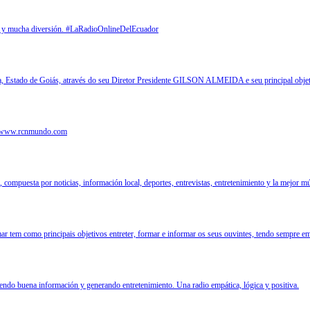
nia y mucha diversión. #LaRadioOnlineDelEcuador
 Estado de Goiás, através do seu Diretor Presidente GILSON ALMEIDA e seu principal objetivo 
or www.rcnmundo.com
compuesta por noticias, información local, deportes, entrevistas, entretenimiento y la mejor m
r tem como principais objetivos entreter, formar e informar os seus ouvintes, tendo sempre em
tiendo buena información y generando entretenimiento. Una radio empática, lógica y positiva.