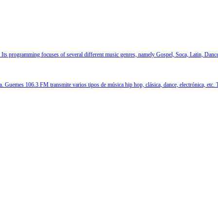
er. Its programming focuses of several different music genres, namely Gospel, Soca, Latin, Danc
na. Guemes 106.3 FM transmite varios tipos de música hip hop, clásica, dance, electrónica