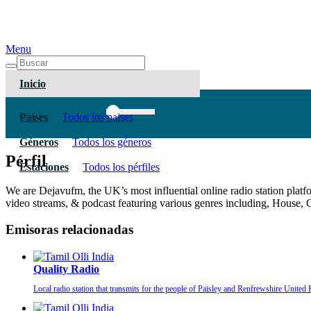
Menu
Inicio
Paises
Todos los paises
Géneros
Todos los géneros
Pérfil
Estaciones
Todos los pérfiles
We are Dejavufm, the UK’s most influential online radio station platfo
video streams, & podcast featuring various genres including, Hous
Emisoras relacionadas
Quality Radio
Local radio station that transmits for the people of Paisley and Renfrewshire United