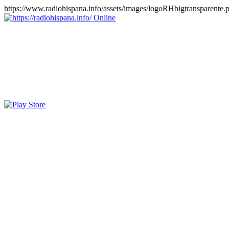
https://www.radiohispana.info/assets/images/logoRHbigtransparente.
Online
https://radiohispana.info
Tiene 15.505 emisoras de radio por web y móvil, para que los pu
COSTA RICA, CUBA, ECUADOR, EL SALVADOR, ESPAÑA,
PERÚ, PORTUGAL, PUERTO RICO, REINO UNIDO, RUMANIA, DO
oirlas, además los puedes disfrutar también en el celular/móvil Android