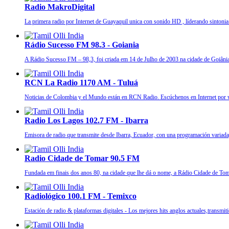
Radio MakroDigital
La primera radio por Internet de Guayaquil unica con sonido HD , líderando sinto
Rádio Sucesso FM 98.3 - Goiania
A Rádio Sucesso FM – 98,3, foi criada em 14 de Julho de 2003 na cidade de Goiânia,
RCN La Radio 1170 AM - Tuluá
Noticias de Colombia y el Mundo están en RCN Radio. Escúchenos en Internet p
Radio Los Lagos 102.7 FM - Ibarra
Emisora de radio que transmite desde Ibarra, Ecuador, con una programación variada, 
Radio Cidade de Tomar 90.5 FM
Fundada em finais dos anos 80, na cidade que lhe dá o nome, a Rádio Cidade de Toma
Radiológico 100.1 FM - Temixco
Estación de radio & plataformas digitales - Los mejores hits anglos actuales,transmi