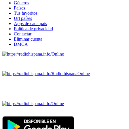
Géneros
Países
Tus favoritos
Url países
Apps de cada país
Política de privacidad
Contactar
Eliminar cuenta
DMCA
Online
Emisoras de radio por web y móvil.
Radio hispana
Online
Todas las principales estaciones de radio del mundo hispano
SALVADOR, ESPAÑA, GUATEMALA, HAITI, HONDURAS, J
DOMINICANA, TRINIDAD AND TOBAGO, URUGUAY y VENEZUELA). Haga 
Online
Nuevo: Emisoras de radio por web y móvil. Descargas: