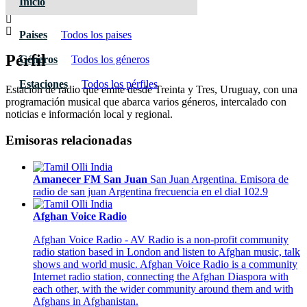
Inicio
Paises
Todos los paises
Pérfil
Géneros
Todos los géneros
Estaciones
Todos los pérfiles
Estación de radio que emite desde Treinta y Tres, Uruguay, con una
programación musical que abarca varios géneros, intercalado con
noticias e información local y regional.
Emisoras relacionadas
Amanecer FM San Juan
San Juan Argentina. Emisora de
radio de san juan Argentina frecuencia en el dial 102.9
Afghan Voice Radio
Afghan Voice Radio - AV Radio is a non-profit community
radio station based in London and listen to Afghan music, talk
shows and world music. Afghan Voice Radio is a community
Internet radio station, connecting the Afghan Diaspora with
each other, with the wider community around them and with
Afghans in Afghanistan.