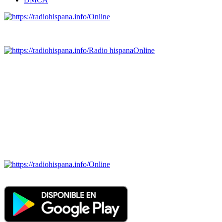
Online
Emisoras de radio por web y móvil.
Radio hispana
Online
Todas las principales estaciones de radio del mundo hispano,
portugués-brasileiro y anglosajon (ARGENTINA, BOLIVIA,
BRASIL, CHILE, COLOMBIA, COSTA RICA, CUBA,
ECUADOR, EL SALVADOR, ESPAÑA, GUATEMALA,
HAITI, HONDURAS, JAMAICA, MÉXICO, NICARAGUA,
PANAMA, PARAGUAY, PERÚ, PORTUGAL, PUERTO RICO,
REINO UNIDO, DOMINICANA, TRINIDAD AND TOBAGO,
URUGUAY y VENEZUELA). Haga clic en el logo de las
estaciones de radio para oirlas. (Estamos trabajando incorporando
más estaciones diariamente).
Online
Nuevo: Emisoras de radio por web y móvil. Descargas: