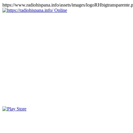
https://www.radiohispana.info/assets/images/logoRHbigtransparente.
Online
https://radiohispana.info
Tiene 15.505 emisoras de radio por web y móvil, para que los
puedas disfrutar, entretenimiento, información y música de todos los
géneros. Países: ARGENTINA, BOLIVIA, BRASIL, CHILE,
COLOMBIA, COSTA RICA, CUBA, ECUADOR, EL
SALVADOR, ESPAÑA, EE.UU, GUATEMALA, HAITI,
HONDURAS, JAMAICA, MARRUECOS, MÉXICO,
NICARAGUA, PANAMA, PARAGUAY, PERÚ, PORTUGAL,
PUERTO RICO, REINO UNIDO, RUMANIA, DOMINICANA,
TRINIDAD AND TOBAGO, URUGUAY y VENEZUELA.
Haga clic en el logo de las estaciones de radio para oirlas, además
los puedes disfrutar también en el celular/móvil Android, en el
Google Play Store, tiene función de grabación, podrás grabar y
crearte playlists gratis. Descargas: