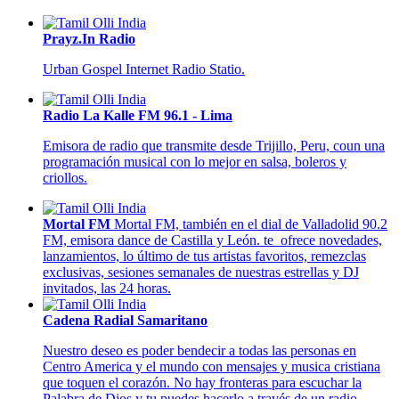
Prayz.In Radio
Urban Gospel Internet Radio Statio.
Radio La Kalle FM 96.1 - Lima
Emisora de radio que transmite desde Trijillo, Peru, coun una
programación musical con lo mejor en salsa, boleros y
criollos.
Mortal FM
Mortal FM, también en el dial de Valladolid 90.2
FM, emisora dance de Castilla y León. te ofrece novedades,
lanzamientos, lo último de tus artistas favoritos, remezclas
exclusivas, sesiones semanales de nuestras estrellas y DJ
invitados, las 24 horas.
Cadena Radial Samaritano
Nuestro deseo es poder bendecir a todas las personas en
Centro America y el mundo con mensajes y musica cristiana
que toquen el corazón. No hay fronteras para escuchar la
Palabra de Dios y tu puedes hacerlo a través de un radio