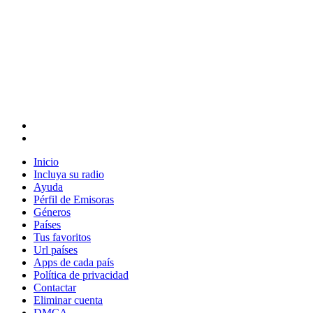
Inicio
Incluya su radio
Ayuda
Pérfil de Emisoras
Géneros
Países
Tus favoritos
Url países
Apps de cada país
Política de privacidad
Contactar
Eliminar cuenta
DMCA