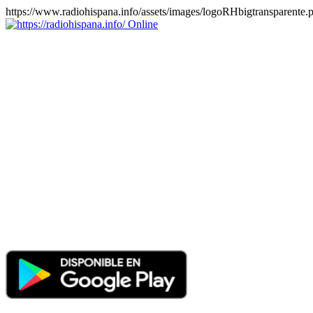
https://www.radiohispana.info/assets/images/logoRHbigtransparente.
Online
https://radiohispana.info
Tiene 15.505 emisoras de radio por web y móvil, para que los
puedas disfrutar, entretenimiento, información y música de todos los
géneros. Países: ARGENTINA, BOLIVIA, BRASIL, CHILE,
COLOMBIA, COSTA RICA, CUBA, ECUADOR, EL
SALVADOR, ESPAÑA, EE.UU, GUATEMALA, HAITI,
HONDURAS, JAMAICA, MARRUECOS, MÉXICO,
NICARAGUA, PANAMA, PARAGUAY, PERÚ, PORTUGAL,
PUERTO RICO, REINO UNIDO, RUMANIA, DOMINICANA,
TRINIDAD AND TOBAGO, URUGUAY y VENEZUELA.
Haga clic en el logo de las estaciones de radio para oirlas, además
los puedes disfrutar también en el celular/móvil Android, en el
Google Play Store, tiene función de grabación, podrás grabar y
crearte playlists gratis. Descargas: