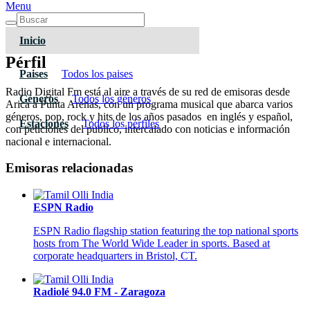
Menu
Inicio
Pérfil
Paises
Todos los paises
Radio Digital Fm está al aire a través de su red de emisoras desde
Géneros
Todos los géneros
Arica a Punta Arenas, con un programa musical que abarca varios
géneros, pop, rock y hits de los años pasados en inglés y español,
Estaciones
Todos los pérfiles
con peticiones del publico, intercalado con noticias e información
nacional e internacional.
Emisoras relacionadas
ESPN Radio
ESPN Radio flagship station featuring the top national sports
hosts from The World Wide Leader in sports. Based at
corporate headquarters in Bristol, CT.
Radiolé 94.0 FM - Zaragoza