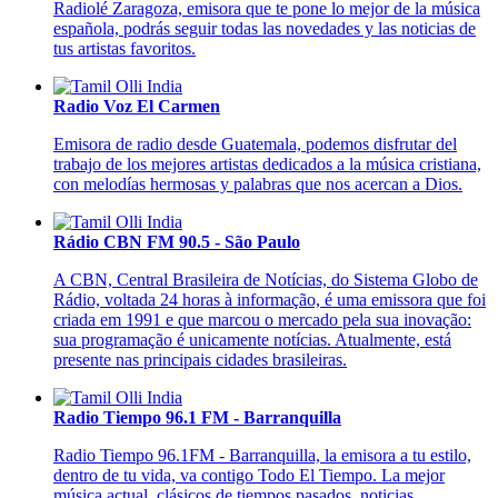
Radiolé Zaragoza, emisora que te pone lo mejor de la música
española, podrás seguir todas las novedades y las noticias de
tus artistas favoritos.
Radio Voz El Carmen
Emisora de radio desde Guatemala, podemos disfrutar del
trabajo de los mejores artistas dedicados a la música cristiana,
con melodías hermosas y palabras que nos acercan a Dios.
Rádio CBN FM 90.5 - São Paulo
A CBN, Central Brasileira de Notícias, do Sistema Globo de
Rádio, voltada 24 horas à informação, é uma emissora que foi
criada em 1991 e que marcou o mercado pela sua inovação:
sua programação é unicamente notícias. Atualmente, está
presente nas principais cidades brasileiras.
Radio Tiempo 96.1 FM - Barranquilla
Radio Tiempo 96.1FM - Barranquilla, la emisora a tu estilo,
dentro de tu vida, va contigo Todo El Tiempo. La mejor
música actual, clásicos de tiempos pasados, noticias,