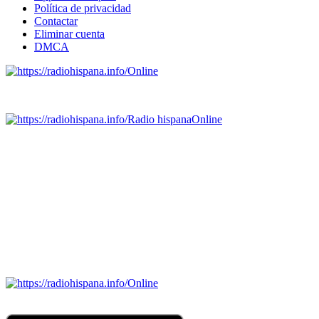
Política de privacidad
Contactar
Eliminar cuenta
DMCA
Online
Emisoras de radio por web y móvil.
Radio hispana
Online
Todas las principales estaciones de radio del mundo hispano,
portugués-brasileiro y anglosajon (ARGENTINA, BOLIVIA,
BRASIL, CHILE, COLOMBIA, COSTA RICA, CUBA,
ECUADOR, EL SALVADOR, ESPAÑA, GUATEMALA,
HAITI, HONDURAS, JAMAICA, MÉXICO, NICARAGUA,
PANAMA, PARAGUAY, PERÚ, PORTUGAL, PUERTO RICO,
REINO UNIDO, DOMINICANA, TRINIDAD AND TOBAGO,
URUGUAY y VENEZUELA). Haga clic en el logo de las
estaciones de radio para oirlas. (Estamos trabajando incorporando
más estaciones diariamente).
Online
Nuevo: Emisoras de radio por web y móvil. Descargas: