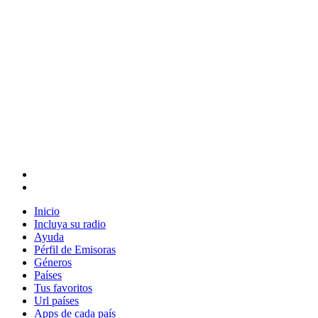
Inicio
Incluya su radio
Ayuda
Pérfil de Emisoras
Géneros
Países
Tus favoritos
Url países
Apps de cada país