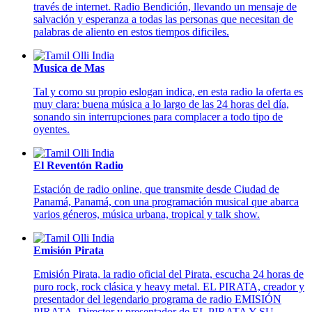
través de internet. Radio Bendición, llevando un mensaje de
salvación y esperanza a todas las personas que necesitan de
palabras de aliento en estos tiempos dificiles.
Musica de Mas
Tal y como su propio eslogan indica, en esta radio la oferta es
muy clara: buena música a lo largo de las 24 horas del día,
sonando sin interrupciones para complacer a todo tipo de
oyentes.
El Reventón Radio
Estación de radio online, que transmite desde Ciudad de
Panamá, Panamá, con una programación musical que abarca
varios géneros, música urbana, tropical y talk show.
Emisión Pirata
Emisión Pirata, la radio oficial del Pirata, escucha 24 horas de
puro rock, rock clásica y heavy metal. EL PIRATA, creador y
presentador del legendario programa de radio EMISIÓN
PIRATA. Director y presentador de EL PIRATA Y SU