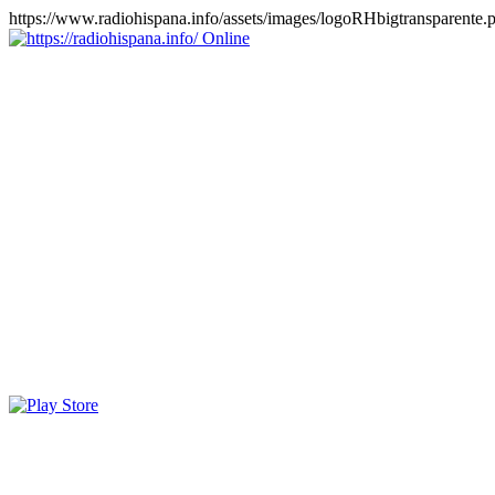
https://www.radiohispana.info/assets/images/logoRHbigtransparente.
Online
https://radiohispana.info
Tiene 15.505 emisoras de radio por web y móvil, para que los
puedas disfrutar, entretenimiento, información y música de todos los
géneros. Países: ARGENTINA, BOLIVIA, BRASIL, CHILE,
COLOMBIA, COSTA RICA, CUBA, ECUADOR, EL
SALVADOR, ESPAÑA, EE.UU, GUATEMALA, HAITI,
HONDURAS, JAMAICA, MARRUECOS, MÉXICO,
NICARAGUA, PANAMA, PARAGUAY, PERÚ, PORTUGAL,
PUERTO RICO, REINO UNIDO, RUMANIA, DOMINICANA,
TRINIDAD AND TOBAGO, URUGUAY y VENEZUELA.
Haga clic en el logo de las estaciones de radio para oirlas, además
los puedes disfrutar también en el celular/móvil Android, en el
Google Play Store, tiene función de grabación, podrás grabar y
crearte playlists gratis. Descargas: