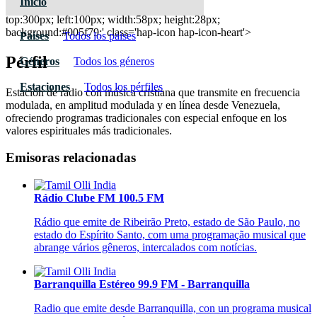
Inicio
Dinámica 92.9 FM - Barquisimeto
top:300px; left:100px; width:58px; height:28px;
background:#005f79;' class='hap-icon hap-icon-heart'>
Paises
Todos los paises
Pérfil
Géneros
Todos los géneros
Estaciones
Todos los pérfiles
Estación de radio con música cristiana que transmite en frecuencia
modulada, en amplitud modulada y en línea desde Venezuela,
ofreciendo programas tradicionales con especial enfoque en los
valores espirituales más tradicionales.
Emisoras relacionadas
Rádio Clube FM 100.5 FM
Rádio que emite de Ribeirão Preto, estado de São Paulo, no
estado do Espírito Santo, com uma programação musical que
abrange vários gêneros, intercalados com notícias.
Barranquilla Estéreo 99.9 FM - Barranquilla
Radio que emite desde Barranquilla, con un programa musical