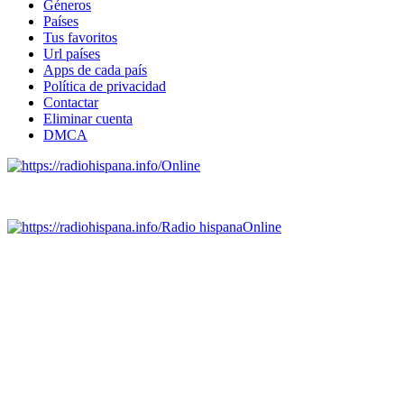
Géneros
Países
Tus favoritos
Url países
Apps de cada país
Política de privacidad
Contactar
Eliminar cuenta
DMCA
Online
Emisoras de radio por web y móvil.
Radio hispana
Online
Todas las principales estaciones de radio del mundo hispano,
portugués-brasileiro y anglosajon (ARGENTINA, BOLIVIA,
BRASIL, CHILE, COLOMBIA, COSTA RICA, CUBA,
ECUADOR, EL SALVADOR, ESPAÑA, GUATEMALA,
HAITI, HONDURAS, JAMAICA, MÉXICO, NICARAGUA,
PANAMA, PARAGUAY, PERÚ, PORTUGAL, PUERTO RICO,
REINO UNIDO, DOMINICANA, TRINIDAD AND TOBAGO,
URUGUAY y VENEZUELA). Haga clic en el logo de las
estaciones de radio para oirlas. (Estamos trabajando incorporando
más estaciones diariamente).