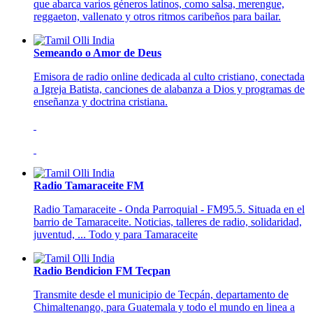
que abarca varios géneros latinos, como salsa, merengue,
reggaeton, vallenato y otros ritmos caribeños para bailar.
Semeando o Amor de Deus
Emisora de radio online dedicada al culto cristiano, conectada
a Igreja Batista, canciones de alabanza a Dios y programas de
enseñanza y doctrina cristiana.
Radio Tamaraceite FM
Radio Tamaraceite - Onda Parroquial - FM95.5. Situada en el
barrio de Tamaraceite. Noticias, talleres de radio, solidaridad,
juventud, ... Todo y para Tamaraceite
Radio Bendicion FM Tecpan
Transmite desde el municipio de Tecpán, departamento de
Chimaltenango, para Guatemala y todo el mundo en linea a