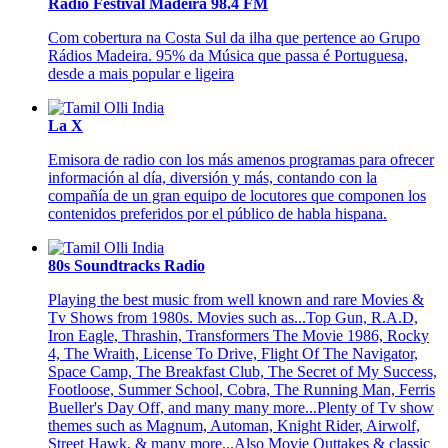
Rádio Festival Madeira 98.4 FM
Com cobertura na Costa Sul da ilha que pertence ao Grupo
Rádios Madeira. 95% da Música que passa é Portuguesa,
desde a mais popular e ligeira
La X
Emisora de radio con los más amenos programas para ofrecer
información al día, diversión y más, contando con la
compañía de un gran equipo de locutores que componen los
contenidos preferidos por el público de habla hispana.
80s Soundtracks Radio
Playing the best music from well known and rare Movies &
Tv Shows from 1980s. Movies such as...Top Gun, R.A.D,
Iron Eagle, Thrashin, Transformers The Movie 1986, Rocky
4, The Wraith, License To Drive, Flight Of The Navigator,
Space Camp, The Breakfast Club, The Secret of My Success,
Footloose, Summer School, Cobra, The Running Man, Ferris
Bueller's Day Off, and many many more...Plenty of Tv show
themes such as Magnum, Automan, Knight Rider, Airwolf,
Street Hawk, & many more...Also Movie Outtakes & classic