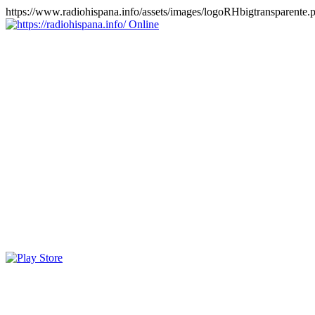
https://www.radiohispana.info/assets/images/logoRHbigtransparente.
Online
https://radiohispana.info
Tiene 15.505 emisoras de radio por web y móvil, para que los
puedas disfrutar, entretenimiento, información y música de todos los
géneros. Países: ARGENTINA, BOLIVIA, BRASIL, CHILE,
COLOMBIA, COSTA RICA, CUBA, ECUADOR, EL
SALVADOR, ESPAÑA, EE.UU, GUATEMALA, HAITI,
HONDURAS, JAMAICA, MARRUECOS, MÉXICO,
NICARAGUA, PANAMA, PARAGUAY, PERÚ, PORTUGAL,
PUERTO RICO, REINO UNIDO, RUMANIA, DOMINICANA,
TRINIDAD AND TOBAGO, URUGUAY y VENEZUELA.
Haga clic en el logo de las estaciones de radio para oirlas, además
los puedes disfrutar también en el celular/móvil Android, en el
Google Play Store, tiene función de grabación, podrás grabar y
crearte playlists gratis. Descargas: