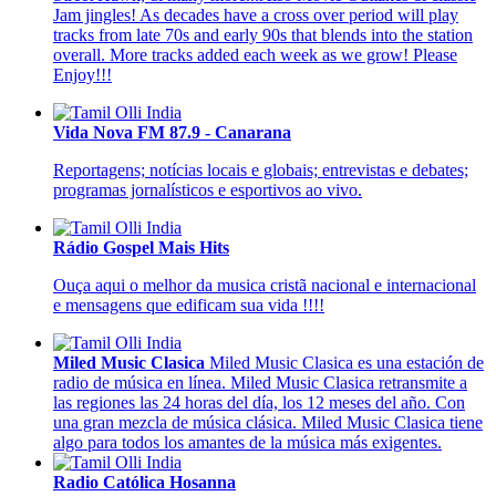
Jam jingles! As decades have a cross over period will play
tracks from late 70s and early 90s that blends into the station
overall. More tracks added each week as we grow! Please
Enjoy!!!
Vida Nova FM 87.9 - Canarana
Reportagens; notícias locais e globais; entrevistas e debates;
programas jornalísticos e esportivos ao vivo.
Rádio Gospel Mais Hits
Ouça aqui o melhor da musica cristã nacional e internacional
e mensagens que edificam sua vida !!!!
Miled Music Clasica
Miled Music Clasica es una estación de
radio de música en línea. Miled Music Clasica retransmite a
las regiones las 24 horas del día, los 12 meses del año. Con
una gran mezcla de música clásica. Miled Music Clasica tiene
algo para todos los amantes de la música más exigentes.
Radio Católica Hosanna