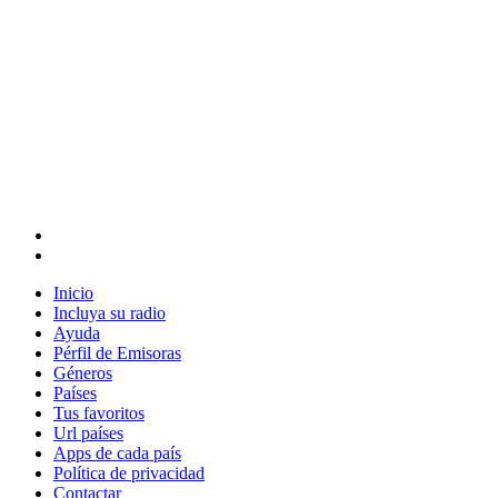
Inicio
Incluya su radio
Ayuda
Pérfil de Emisoras
Géneros
Países
Tus favoritos
Url países
Apps de cada país
Política de privacidad
Contactar