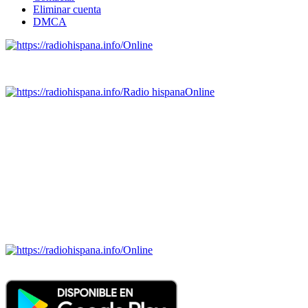
Eliminar cuenta
DMCA
Online
Emisoras de radio por web y móvil.
Radio hispana
Online
Todas las principales estaciones de radio del mundo hispano,
portugués-brasileiro y anglosajon (ARGENTINA, BOLIVIA,
BRASIL, CHILE, COLOMBIA, COSTA RICA, CUBA,
ECUADOR, EL SALVADOR, ESPAÑA, GUATEMALA,
HAITI, HONDURAS, JAMAICA, MÉXICO, NICARAGUA,
PANAMA, PARAGUAY, PERÚ, PORTUGAL, PUERTO RICO,
REINO UNIDO, DOMINICANA, TRINIDAD AND TOBAGO,
URUGUAY y VENEZUELA). Haga clic en el logo de las
estaciones de radio para oirlas. (Estamos trabajando incorporando
más estaciones diariamente).
Online
Nuevo: Emisoras de radio por web y móvil. Descargas: