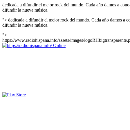
dedicada a difundir el mejor rock del mundo. Cada año damos a conoc
difundir la nueva música.
">
dedicada a difundir el mejor rock del mundo. Cada año damos a co
difundir la nueva música.
">
https://www.radiohispana.info/assets/images/logoRHbigtransparente.
Online
https://radiohispana.info
Tiene 15.505 emisoras de radio por web y móvil, para que los pu
COSTA RICA, CUBA, ECUADOR, EL SALVADOR, ESPAÑA,
PERÚ, PORTUGAL, PUERTO RICO, REINO UNIDO, RUMANIA, DO
oirlas, además los puedes disfrutar también en el celular/móvil Android