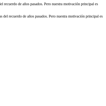
l recuerdo de años pasados. Pero nuestra motivación principal es
 del recuerdo de años pasados. Pero nuestra motivación principal es
s géneros. Países: ARGENTINA, BOLIVIA, BRASIL, CHILE, COLOMBIA,
RUECOS, MÉXICO, NICARAGUA, PANAMA, PARAGUAY,
ga clic en el logo de las estaciones de radio para
rearte playlists gratis. Descargas: