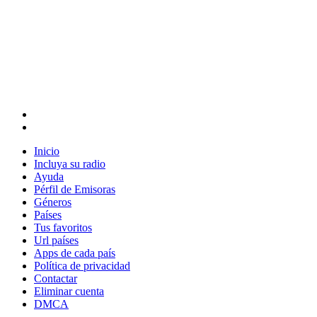
Inicio
Incluya su radio
Ayuda
Pérfil de Emisoras
Géneros
Países
Tus favoritos
Url países
Apps de cada país
Política de privacidad
Contactar
Eliminar cuenta
DMCA