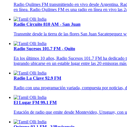
Radio Quilmes FM transmitiendo en vivo desde Argentina. Radi
en línea. Radio Quilmes FM es una radio en línea en vivo las 24
Radio Circuito 810 AM - San Juan
Transmite desde la tierra de las flores San Juan Sacatepequez
Radio Sucesos 101.7 FM - Quito
En los últimos 10 años, Radio Sucesos 101.7 FM ha dedicado tod
logrando ubicarse en un estable lugar entre las 20 emisoras má
Radio La Clave 92.9 FM
Radio con una programación variada, compuesta por noticias, dep
El Lugar FM 99.1 FM
Estación de radio que emite desde Montevideo, Uruguay, con una
Oxígeno 93.1 FM - Villavicencio