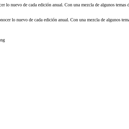
er lo nuevo de cada edición anual. Con una mezcla de algunos temas de
nocer lo nuevo de cada edición anual. Con una mezcla de algunos temas
png
edas disfrutar, entretenimiento, información y música de todos lo
 EE.UU, GUATEMALA, HAITI, HONDURAS, JAMAICA, MAR
MINICANA, TRINIDAD AND TOBAGO, URUGUAY y VENEZUELA. Ha
, en el Google Play Store, tiene función de grabación, podrás grabar y c