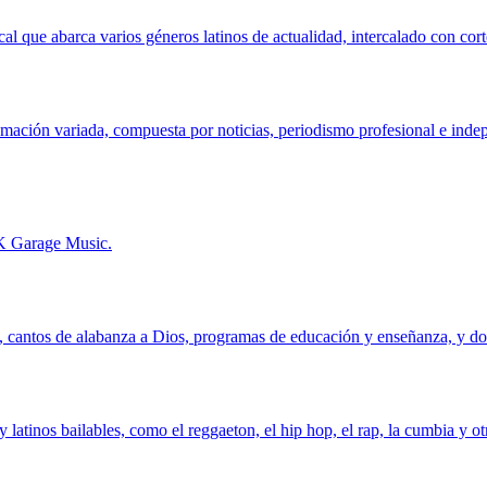
l que abarca varios géneros latinos de actualidad, intercalado con corte
ación variada, compuesta por noticias, periodismo profesional e indepe
K Garage Music.
o, cantos de alabanza a Dios, programas de educación y enseñanza, y do
y latinos bailables, como el reggaeton, el hip hop, el rap, la cumbia y 