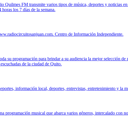
o Quilmes FM transmite varios tipos de música, deportes y noticias 
 horas los 7 días de la semana.
 www.radiocircuitosanjuan.com. Centro de Información Independiente.
a su programación para brindar a su audiencia la mejor selección de mú
s escuchadas de la ciudad de Quito.
ortes, información local, deportes, entrevistas, entretenimiento y la m
 programación musical que abarca varios géneros, intercalado con noti