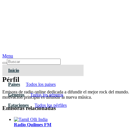
Menu
Inicio
Pérfil
Paises
Todos los paises
Emisora de radio online
dedicada a difundir el mejor rock del mundo
Géneros
Todos los géneros
motivación principal es difundir la nueva música.
Estaciones
Todos los pérfiles
Emisoras relacionadas
Radio Quilmes FM