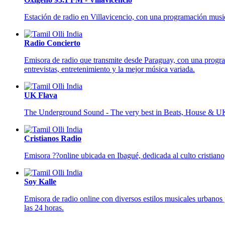
Estación de radio en Villavicencio, con una programación musica
Radio Concierto
Emisora de radio que transmite desde Paraguay, con una program
entrevistas, entretenimiento y la mejor música variada.
UK Flava
The Underground Sound - The very best in Beats, House & U
Cristianos Radio
Emisora ??online ubicada en Ibagué, dedicada al culto cristian
Soy Kalle
Emisora de radio online con diversos estilos musicales urbanos 
las 24 horas.