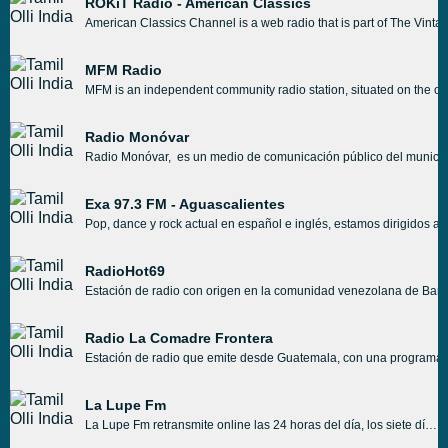
ROKiT Radio - American Classics
American Classics Channel is a web radio that is part of The Vintag
MFM Radio
MFM is an independent community radio station, situated on the out
Radio Monóvar
Radio Monóvar, es un medio de comunicación público del municipio 
Exa 97.3 FM - Aguascalientes
Pop, dance y rock actual en español e inglés, estamos dirigidos a
RadioHot69
Estación de radio con origen en la comunidad venezolana de Barinas
Radio La Comadre Frontera
Estación de radio que emite desde Guatemala, con una programac
La Lupe Fm
La Lupe Fm retransmite online las 24 horas del día, los siete días de la semana. La Lupe Fm le ofrece las voces amistosas de la comunidad además de una amplia gama de música, que incluye música clásica, contemporánea, jazz y country. Como estación comunitaria, también tienen programas para comunidades étnicas de México, programas aborígenes, deportes, noticias locales y entrevistas, etc.