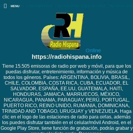
https://www.radiohispana.info/assets/images/logoRHbigtranspa
MENU
Online
https://radiohispana.info
Tiene 15.505 emisoras de radio por web y móvil, para que los
puedas disfrutar, entretenimiento, información y música de
todos los géneros. Países: ARGENTINA, BOLIVIA, BRASIL,
CHILE, COLOMBIA, COSTA RICA, CUBA, ECUADOR, EL
SALVADOR, ESPAÑA, EE.UU, GUATEMALA, HAITI,
HONDURAS, JAMAICA, MARRUECOS, MÉXICO,
NICARAGUA, PANAMA, PARAGUAY, PERÚ, PORTUGAL,
PUERTO RICO, REINO UNIDO, RUMANIA, DOMINICANA,
TRINIDAD AND TOBAGO, URUGUAY y VENEZUELA. Haga
clic en el logo de las estaciones de radio para oirlas, además
los puedes disfrutar también en el celular/móvil Android, en el
Google Play Store, tiene función de grabación, podrás grabar y