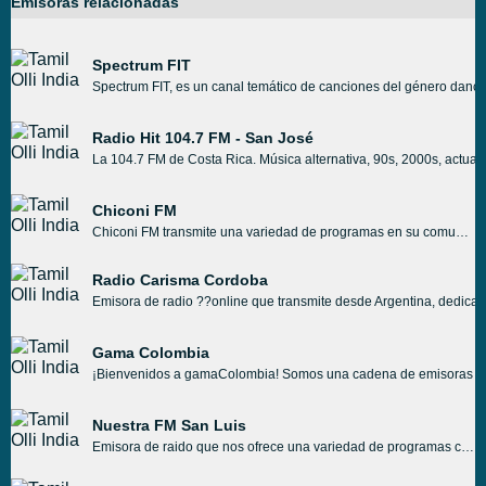
Emisoras relacionadas
Spectrum FIT
Spectrum FIT, es un canal temático de canciones del género dance,
Radio Hit 104.7 FM - San José
La 104.7 FM de Costa Rica. Música alternativa, 90s, 2000s, actual 
Chiconi FM
Chiconi FM transmite una variedad de programas en su comunidad, además de programas de software hechos en todo el país, tanto música como voz, a través de audio estéreo de alta fidelidad. Las emisoras de Chiconi FM confían en proporcionar una amplia variedad de música real, por lo tanto, los miembros de la audiencia pueden disfrutar de un catálogo sustancial relacionado con caminos conocidos y desconocidos, desde el país hasta la fiesta, el hip-hop hasta el tiempo, el jazz hasta a Alternate, Steel para poder Folks, Blues para poder Cultural, y muchos más.
Radio Carisma Cordoba
Emisora de radio ??online que transmite desde Argentina, dedicada
Gama Colombia
¡Bienvenidos a gamaColombia! Somos una cadena de emisoras de ra
Nuestra FM San Luis
Emisora de raido que nos ofrece una variedad de programas con información, música de diferentes géneros, noticias locales, cultura, servicios y más.