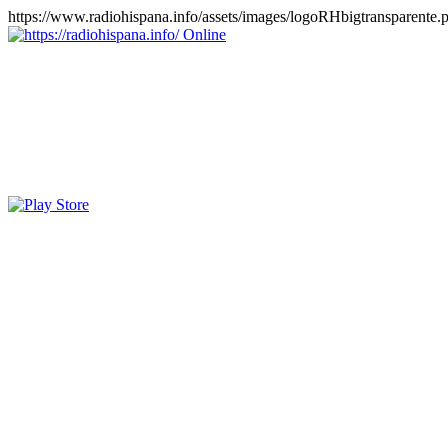
https://www.radiohispana.info/assets/images/logoRHbigtransparente.
Online
https://radiohispana.info
Tiene 15.505 emisoras de radio por web y móvil, para que los pu
COSTA RICA, CUBA, ECUADOR, EL SALVADOR, ESPAÑA,
PERÚ, PORTUGAL, PUERTO RICO, REINO UNIDO, RUMANIA, DO
oirlas, además los puedes disfrutar también en el celular/móvil Android