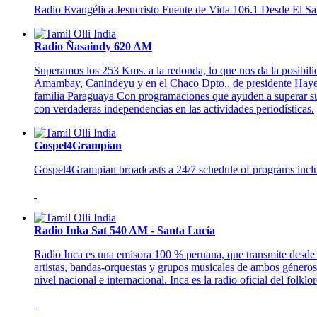
Radio Evangélica Jesucristo Fuente de Vida 106.1 Desde El Sa
Radio Ñasaindy 620 AM
Superamos los 253 Kms. a la redonda, lo que nos da la posibil
Amambay, Canindeyu y en el Chaco Dpto., de presidente Hayes. Es
familia Paraguaya Con programaciones que ayuden a superar sus 
con verdaderas independencias en las actividades periodísticas.
Gospel4Grampian
Gospel4Grampian broadcasts a 24/7 schedule of programs inclu
Radio Inka Sat 540 AM - Santa Lucía
Radio Inca es una emisora 100 % peruana, que transmite desde 
artistas, bandas-orquestas y grupos musicales de ambos géneros
nivel nacional e internacional. Inca es la radio oficial del folkl