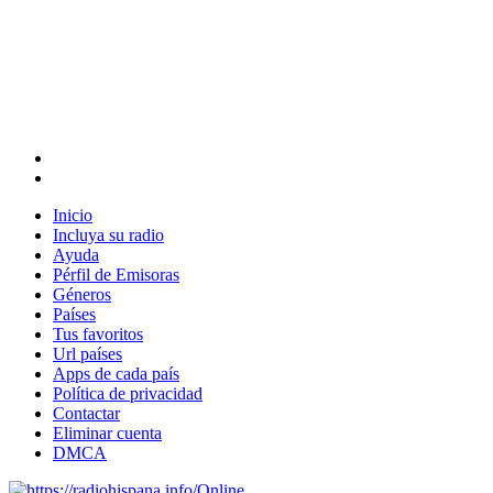
Inicio
Incluya su radio
Ayuda
Pérfil de Emisoras
Géneros
Países
Tus favoritos
Url países
Apps de cada país
Política de privacidad
Contactar
Eliminar cuenta
DMCA
Online