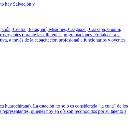
to hay Salvación y
epción, Central, Paraguarí, Misiones, Caaguazú, Caazapa, Guaira,
os oyentes durante las diferentes programaciones. Fortalecer a la
a, a través de la capacitación profesional a funcionarios y oyentes,
 huarochirana). La estación no solo es considerada "la cuna" de los
representantes, quienes hoy en día son reconocidos por su talento a