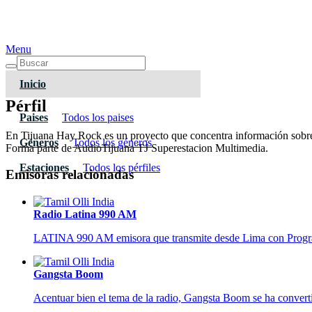
Menu
Inicio
Pérfil
Paises
Todos los paises
En Tijuana Hay Rock es un proyecto que concentra información sobre
Géneros
Todos los géneros
Forma parte de AudioTijuana TJ Superestacion Multimedia.
Estaciones
Todos los pérfiles
Emisoras relacionadas
Radio Latina 990 AM
LATINA 990 AM emisora que transmite desde Lima con Programas
Gangsta Boom
Acentuar bien el tema de la radio, Gangsta Boom se ha convertid