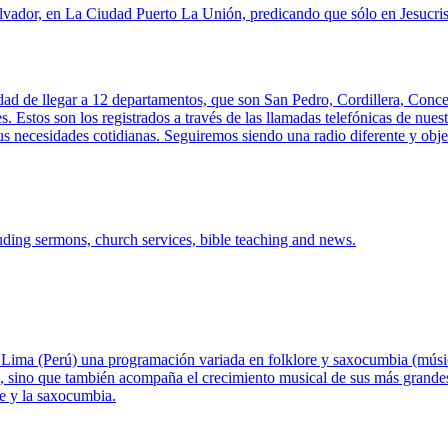
lvador, en La Ciudad Puerto La Unión, predicando que sólo en Jesucris
idad de llegar a 12 departamentos, que son San Pedro, Cordillera, Conc
tos son los registrados a través de las llamadas telefónicas de nuestr
necesidades cotidianas. Seguiremos siendo una radio diferente y objetiv
ding sermons, church services, bible teaching and news.
Lima (Perú) una programación variada en folklore y saxocumbia (música
, sino que también acompaña el crecimiento musical de sus más grandes 
ore y la saxocumbia.