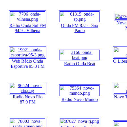
Nova 
Rádio Onda Sul FM
Onda FM 87.5 - Sao
94.9 - Vilhena
Paulo
Web Rádio Onda
O Libe
Radio Onda Beat
Esportiva 95.3 FM
Rádio Novo Rio
Novo T
Rádio Novo Mundo
87.9 FM