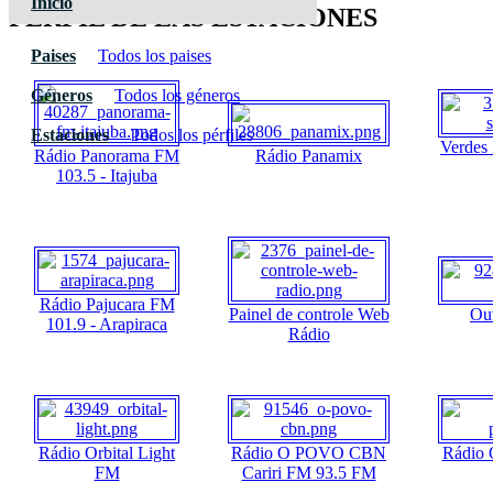
Inicio
PÉRFIL DE LAS ESTACIONES
Paises
Todos los paises
Géneros
Todos los géneros
Estaciones
Todos los pérfiles
Verdes
Rádio Panorama FM
Rádio Panamix
103.5 - Itajuba
Rádio Pajucara FM
Painel de controle Web
Ouv
101.9 - Arapiraca
Rádio
Rádio Orbital Light
Rádio O POVO CBN
Rádio 
FM
Cariri FM 93.5 FM