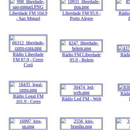
Liberdade FM 104.9
Liberdade FM 95.9 -
Rádio
- Sao Miguel
Porto Alegre
Rádio Liberdade
Rádio FM Liberdade
Rádi
FM 87.9 - Cerro
95.9 - Belem
Corá
Rádi
Rádio Legal FM
Rádio Led FM - Web
101.9 - Ceres