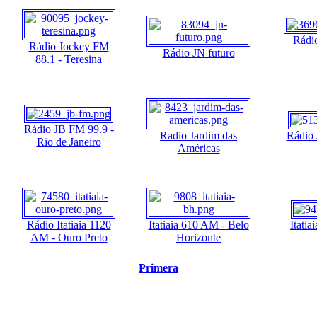
Rádi
Rádio Jockey FM
Rádio JN futuro
88.1 - Teresina
Rádio JB FM 99.9 -
Radio Jardim das
Rádio 
Rio de Janeiro
Américas
Rádio Itatiaia 1120
Itatiaia 610 AM - Belo
Itati
AM - Ouro Preto
Horizonte
Primera