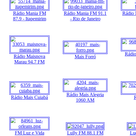
Rádio Mania FM
Rádio Mania FM 91.1
Rádio 
87.9 - Itapemirim
- Rio de Janeiro
Rádio
Rádio Maisnova
Mais Forró
Marau 94.7 FM
Rádio Mais Alegria
Rádio Mais Cuiabá
R
1060 AM
FM Luz e Vida
Lully FM 88.1 FM
Lu