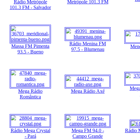
Rádio Metrópole
Metrópole 101.3 FM
101.3 FM - Salvador
Rádio Menina FM
Massa FM Pimenta
Mene
97.5 - Blumenau
93.5 - Bueno
Mega
Mega Rádio
Mega Rádio Axé
Romântica
Rádio Mega Crystal
Mega FM 94.0 -
Rádio 
- Pará
Campo Grande