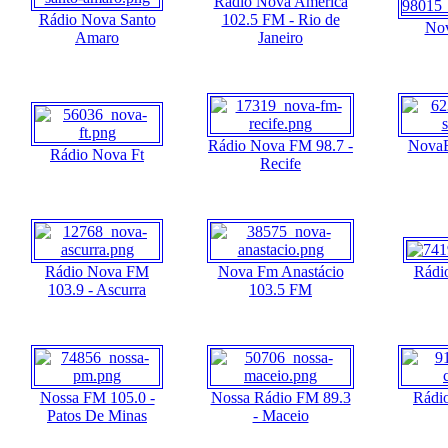
Rádio Nova América
Rádio Nova Santo
102.5 FM - Rio de
Nov
Amaro
Janeiro
Rádio Nova FM 98.7 -
NovaB
Rádio Nova Ft
Recife
Rádio Nova FM
Nova Fm Anastácio
Rádi
103.9 - Ascurra
103.5 FM
Nossa FM 105.0 -
Nossa Rádio FM 89.3
Rádi
Patos De Minas
- Maceio