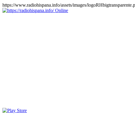
https://www.radiohispana.info/assets/images/logoRHbigtransparente.
Online
https://radiohispana.info
Tiene 15.505 emisoras de radio por web y móvil, para que los
puedas disfrutar, entretenimiento, información y música de todos los
géneros. Países: ARGENTINA, BOLIVIA, BRASIL, CHILE,
COLOMBIA, COSTA RICA, CUBA, ECUADOR, EL
SALVADOR, ESPAÑA, EE.UU, GUATEMALA, HAITI,
HONDURAS, JAMAICA, MARRUECOS, MÉXICO,
NICARAGUA, PANAMA, PARAGUAY, PERÚ, PORTUGAL,
PUERTO RICO, REINO UNIDO, RUMANIA, DOMINICANA,
TRINIDAD AND TOBAGO, URUGUAY y VENEZUELA.
Haga clic en el logo de las estaciones de radio para oirlas, además
los puedes disfrutar también en el celular/móvil Android, en el
Google Play Store, tiene función de grabación, podrás grabar y
crearte playlists gratis. Descargas: