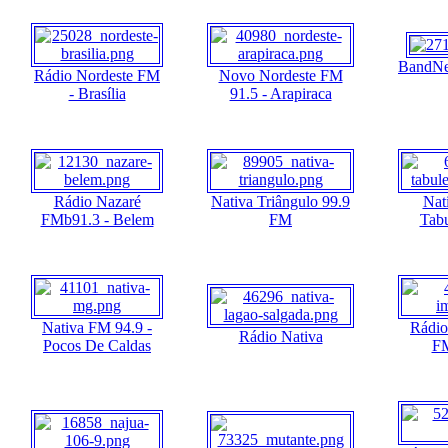
BandNe
Rádio Nordeste FM
Novo Nordeste FM
- Brasília
91.5 - Arapiraca
Rádio Nazaré
Nativa Triângulo 99.9
Nat
FMb91.3 - Belem
FM
Tabu
Nativa FM 94.9 -
Rádio
Rádio Nativa
Pocos De Caldas
FM