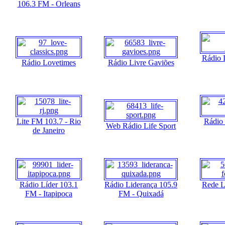
106.3 FM - Orleans
Rádio 
Rádio Lovetimes
Rádio Livre Gaviões
Lite FM 103.7 - Rio
Rádio 
Web Rádio Life Sport
de Janeiro
Rádio Líder 103.1
Rádio Liderança 105.9
Rede L
FM - Itapipoca
FM - Quixadá