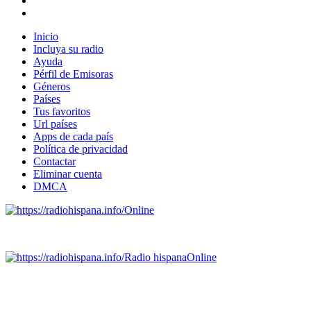
Inicio
Incluya su radio
Ayuda
Pérfil de Emisoras
Géneros
Países
Tus favoritos
Url países
Apps de cada país
Política de privacidad
Contactar
Eliminar cuenta
DMCA
Online
Emisoras de radio por web y móvil.
Radio hispana
Online
Todas las principales estaciones de radio del mundo hispano,
portugués-brasileiro y anglosajon (ARGENTINA, BOLIVIA,
BRASIL, CHILE, COLOMBIA, COSTA RICA, CUBA,