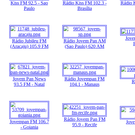
Kiss FM 92.5 - Sao
Rádio Kiss FM 102.3 -
Rádio 
Paulo
Brasília
Jove
Rádio Jubileu FM
Rádio Jovem Pan AM
(Aracaju) 105.9 FM
(Sao Paulo) 620 AM
Jovem Pan News
Rádio Jovempan FM
R
93.5 FM - Natal
104.1 - Manaus
Rádio Jovem Pan FM
Jovempan FM 106.7
Jove
95.9 - Recife
- Goiania