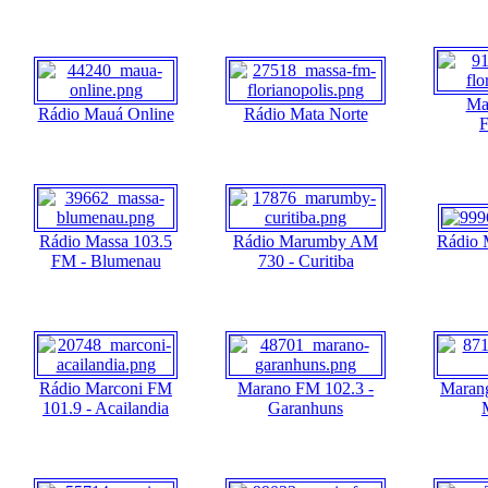
Ma
Rádio Mauá Online
Rádio Mata Norte
F
Rádio Massa 103.5
Rádio Marumby AM
Rádio
FM - Blumenau
730 - Curitiba
Rádio Marconi FM
Marano FM 102.3 -
Maran
101.9 - Acailandia
Garanhuns