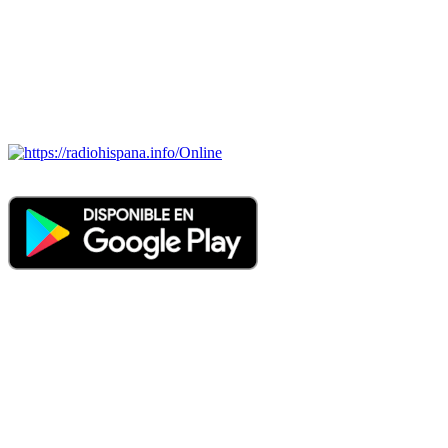
ECUADOR, EL SALVADOR, ESPAÑA, GUATEMALA,
HAITI, HONDURAS, JAMAICA, MÉXICO, NICARAGUA,
PANAMA, PARAGUAY, PERÚ, PORTUGAL, PUERTO RICO,
REINO UNIDO, DOMINICANA, TRINIDAD AND TOBAGO,
URUGUAY y VENEZUELA). Haga clic en el logo de las
estaciones de radio para oirlas. (Estamos trabajando incorporando
más estaciones diariamente).
Online
Nuevo: Emisoras de radio por web y móvil. Descargas: