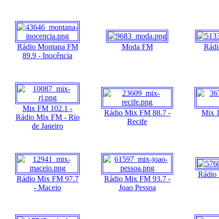
Rádio Montana FM
Moda FM
Rádi
89.9 - Inocência
Mix FM 102.1 -
Rádio Mix FM 88.7 -
Mix 1
Rádio Mix FM - Rio
Recife
de Janeiro
Rádio
Rádio Mix FM 97.7
Rádio Mix FM 93.7 -
- Maceio
Joao Pessoa