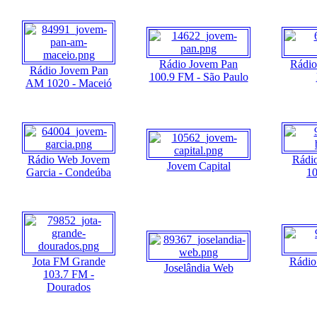
Rádio Jovem Pan
Rádio
Rádio Jovem Pan
100.9 FM - São Paulo
AM 1020 - Maceió
Rádio Web Jovem
Rádi
Jovem Capital
Garcia - Condeúba
10
Jota FM Grande
Rádio
Joselândia Web
103.7 FM -
Dourados