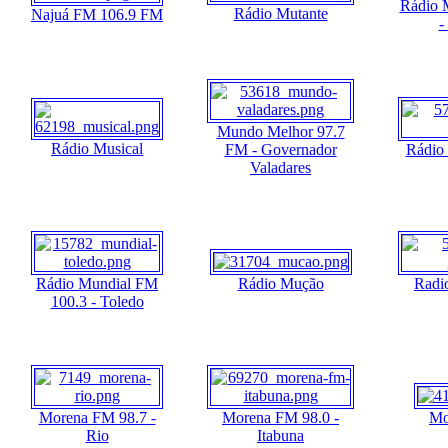
Rádio 
Rádio Mutante
Najuá FM 106.9 FM
-
Mundo Melhor 97.7
Rádio Musical
FM - Governador
Rádio
Valadares
Rádio Mundial FM
Rádio Mução
Radi
100.3 - Toledo
Morena FM 98.7 -
Morena FM 98.0 -
Mo
Rio
Itabuna