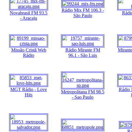
Rádio Mix FM 106.3 -
Novabrasil FM 93.5
Rádi
São Paulo
- Aracaju
Missão Cristã Web
Rádio Mirante FM
Mirante
Rádio
96.1 - São Luis
MGT Rádio - Love
Rádio 
Metropolitana FM 98.5
Hits
- Sao Paulo
Ra