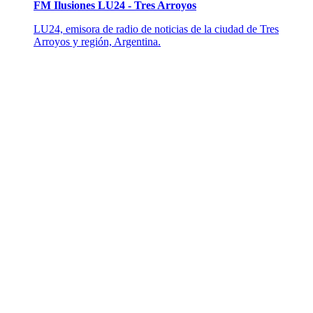
FM Ilusiones LU24 - Tres Arroyos
LU24, emisora de radio de noticias de la ciudad de Tres
Arroyos y región, Argentina.