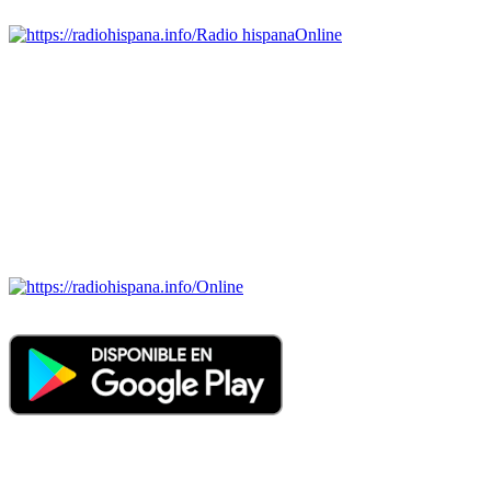
Radio hispana
Online
Todas las principales estaciones de radio del mundo hispano,
portugués-brasileiro y anglosajon (ARGENTINA, BOLIVIA,
BRASIL, CHILE, COLOMBIA, COSTA RICA, CUBA,
ECUADOR, EL SALVADOR, ESPAÑA, GUATEMALA,
HAITI, HONDURAS, JAMAICA, MÉXICO, NICARAGUA,
PANAMA, PARAGUAY, PERÚ, PORTUGAL, PUERTO RICO,
REINO UNIDO, DOMINICANA, TRINIDAD AND TOBAGO,
URUGUAY y VENEZUELA). Haga clic en el logo de las
estaciones de radio para oirlas. (Estamos trabajando incorporando
más estaciones diariamente).
Online
Nuevo: Emisoras de radio por web y móvil. Descargas: