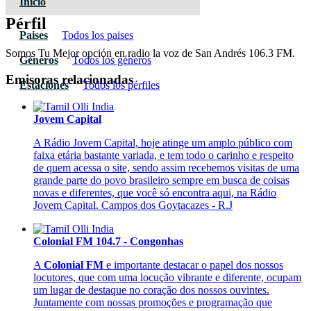
Inicio
Pérfil
Paises
Todos los paises
Somos Tu Mejor opción en radio la voz de San Andrés 106.3 FM.
Géneros
Todos los géneros
Emisoras relacionadas
Estaciones
Todos los pérfiles
Jovem Capital
A Rádio Jovem Capital, hoje atinge um amplo público com
faixa etária bastante variada, e tem todo o carinho e respeito
de quem acessa o site, sendo assim recebemos visitas de uma
grande parte do povo brasileiro sempre em busca de coisas
novas e diferentes, que você só encontra aqui, na Rádio
Jovem Capital. Campos dos Goytacazes - R.J
Colonial FM 104.7 - Congonhas
A
Colonial FM
e importante destacar o papel dos nossos
locutores, que com uma locução vibrante e diferente, ocupam
um lugar de destaque no coração dos nossos ouvintes.
Juntamente com nossas promoções e programação que