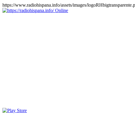
https://www.radiohispana.info/assets/images/logoRHbigtransparente.
Online
https://radiohispana.info
Tiene 15.505 emisoras de radio por web y móvil, para que los
puedas disfrutar, entretenimiento, información y música de todos los
géneros. Países: ARGENTINA, BOLIVIA, BRASIL, CHILE,
COLOMBIA, COSTA RICA, CUBA, ECUADOR, EL
SALVADOR, ESPAÑA, EE.UU, GUATEMALA, HAITI,
HONDURAS, JAMAICA, MARRUECOS, MÉXICO,
NICARAGUA, PANAMA, PARAGUAY, PERÚ, PORTUGAL,
PUERTO RICO, REINO UNIDO, RUMANIA, DOMINICANA,
TRINIDAD AND TOBAGO, URUGUAY y VENEZUELA.
Haga clic en el logo de las estaciones de radio para oirlas, además
los puedes disfrutar también en el celular/móvil Android, en el
Google Play Store, tiene función de grabación, podrás grabar y
crearte playlists gratis. Descargas: