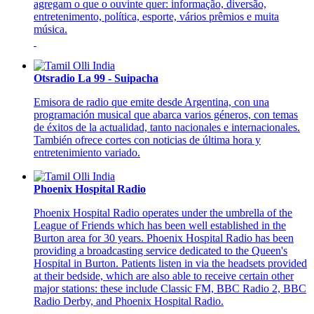
agregam o que o ouvinte quer: informação, diversão,
entretenimento, política, esporte, vários prêmios e muita
música.
Otsradio La 99 - Suipacha
Emisora de radio que emite desde Argentina, con una
programación musical que abarca varios géneros, con temas
de éxitos de la actualidad, tanto nacionales e internacionales.
También ofrece cortes con noticias de última hora y
entretenimiento variado.
Phoenix Hospital Radio
Phoenix Hospital Radio operates under the umbrella of the
League of Friends which has been well established in the
Burton area for 30 years. Phoenix Hospital Radio has been
providing a broadcasting service dedicated to the Queen's
Hospital in Burton. Patients listen in via the headsets provided
at their bedside, which are also able to receive certain other
major stations: these include Classic FM, BBC Radio 2, BBC
Radio Derby, and Phoenix Hospital Radio.