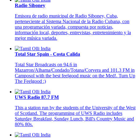
Radio Siboney
Emisora de radio municipal de Radio Siboney, Cuba,
perteneciente al Sistema Nacional de la Radio Cubana, con
una programación variada, compuesta por noticias,
información local, deportes, entrevistas, entretenimiento y la
mejor música variada.
Total Star Spain - Costa Calida
Total Star Broadcasts on 94.6 in
Mazarron/Alhama/Condado/Totana/Corvera and 101.3 FM in
Camposol with the best feelgood music on the Med!. Turn Up
The Feelgood :)
UWS Radio 87.7 FM
This a station run by the students of the University of the West
of Scotland. The programming of UWS Radio includes
Saturday Breakfast, Sunday Lunch, Bill's Country Music and
80% 80s.