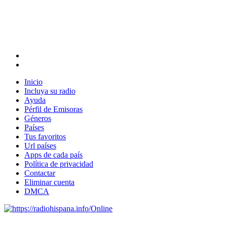
Inicio
Incluya su radio
Ayuda
Pérfil de Emisoras
Géneros
Países
Tus favoritos
Url países
Apps de cada país
Política de privacidad
Contactar
Eliminar cuenta
DMCA
Online
Emisoras de radio por web y móvil.