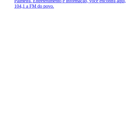
Palmeira. Entretenimento e informação, você encontra aqui,
104,1 a FM do povo.