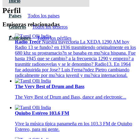
Inicio
Pérfil
Paises
Todos los paises
Emisoras relacionadas
Géneros
Todos los géneros
Estaciones
Todos los pérfiles
Radio Trece
Nuestra trayectoria La XEDA 1290 AM hoy
Radio 13 se fundo? en 1936 trasmitiendo originalmente en los
680 khz su programacio?n se basaba en mu?sica hispana. Fue
hasta 1945 que se cambio? a la frecuencia 1290 y empezo? a
trasmitir radionovelas y se le denomino? Radio13. En 1964
fue adquirida por Jose? Luis Ferna?ndez Pietro cambiando
radicalmente por mu?sica juvenil y mu?sica internacional.
The Very Best of Drum and Bass
The Very Best of Drum and Bass, dance and electronic...
Quiubo Estéreo 103.6 FM
Vive la música típica panameña en los 103.3 FM de Quiubo
Estereo, para mi gente.