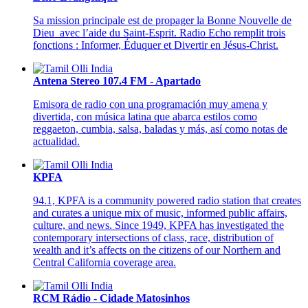
Sa mission principale est de propager la Bonne Nouvelle de
Dieu avec l’aide du Saint-Esprit. Radio Echo remplit trois
fonctions : Informer, Éduquer et Divertir en Jésus-Christ.
Antena Stereo 107.4 FM - Apartado
Emisora de radio con una programación muy amena y
divertida, con música latina que abarca estilos como
reggaeton, cumbia, salsa, baladas y más, así como notas de
actualidad.
KPFA
94.1, KPFA is a community powered radio station that creates
and curates a unique mix of music, informed public affairs,
culture, and news. Since 1949, KPFA has investigated the
contemporary intersections of class, race, distribution of
wealth and it’s affects on the citizens of our Northern and
Central California coverage area.
RCM Rádio - Cidade Matosinhos