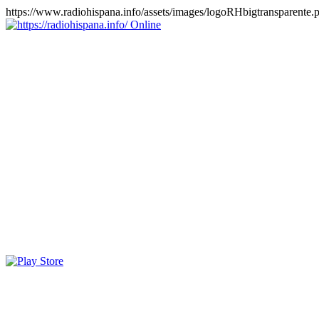
https://www.radiohispana.info/assets/images/logoRHbigtransparente.
Online
https://radiohispana.info
Tiene 15.505 emisoras de radio por web y móvil, para que los
puedas disfrutar, entretenimiento, información y música de todos los
géneros. Países: ARGENTINA, BOLIVIA, BRASIL, CHILE,
COLOMBIA, COSTA RICA, CUBA, ECUADOR, EL
SALVADOR, ESPAÑA, EE.UU, GUATEMALA, HAITI,
HONDURAS, JAMAICA, MARRUECOS, MÉXICO,
NICARAGUA, PANAMA, PARAGUAY, PERÚ, PORTUGAL,
PUERTO RICO, REINO UNIDO, RUMANIA, DOMINICANA,
TRINIDAD AND TOBAGO, URUGUAY y VENEZUELA.
Haga clic en el logo de las estaciones de radio para oirlas, además
los puedes disfrutar también en el celular/móvil Android, en el
Google Play Store, tiene función de grabación, podrás grabar y
crearte playlists gratis. Descargas: