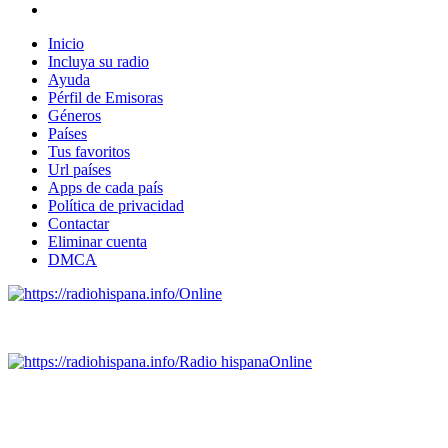
Inicio
Incluya su radio
Ayuda
Pérfil de Emisoras
Géneros
Países
Tus favoritos
Url países
Apps de cada país
Política de privacidad
Contactar
Eliminar cuenta
DMCA
Online
Emisoras de radio por web y móvil.
Radio hispana
Online
Todas las principales estaciones de radio del mundo hispano,
portugués-brasileiro y anglosajon (ARGENTINA, BOLIVIA,
BRASIL, CHILE, COLOMBIA, COSTA RICA, CUBA,