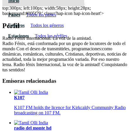
Inicio
Fénix Radio Concepción 97.9 FM - Intibucá
top:300px; left:100px; width:58px; height:28px;
background:#005f79;' class='hap-icon hap-icon-heart'>
Paises
Todos los paises
Pérfil
Géneros
Todos los géneros
Estaciones
Todos los pérfiles
Radio Fénix Internacional. La voz de la amistad.
Radio Fénix, está conformada por un grupo de locutores de todo el
mundo Con el deseo de transmitirles, programaciones:como
dinámicas, románticas, culturales, Cristianas, deportivas, noticias de
actualidad, toda la mejor programación variada. Por eso nuestro
lema. Radio fénix Internacional, la voz de la amistad! Conquistando
tus sentidos!
Emisoras relacionadas
K107
K107 FM holds the licence for Kirkcaldy Community Radio
broadcasting on 107 FM.
radio del monte hd