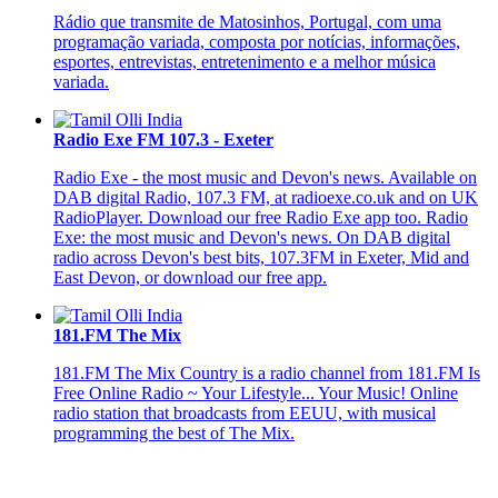
Rádio que transmite de Matosinhos, Portugal, com uma
programação variada, composta por notícias, informações,
esportes, entrevistas, entretenimento e a melhor música
variada.
Radio Exe FM 107.3 - Exeter
Radio Exe - the most music and Devon's news. Available on
DAB digital Radio, 107.3 FM, at radioexe.co.uk and on UK
RadioPlayer. Download our free Radio Exe app too. Radio
Exe: the most music and Devon's news. On DAB digital
radio across Devon's best bits, 107.3FM in Exeter, Mid and
East Devon, or download our free app.
181.FM The Mix
181.FM The Mix Country is a radio channel from 181.FM Is
Free Online Radio ~ Your Lifestyle... Your Music! Online
radio station that broadcasts from EEUU, with musical
programming the best of The Mix.