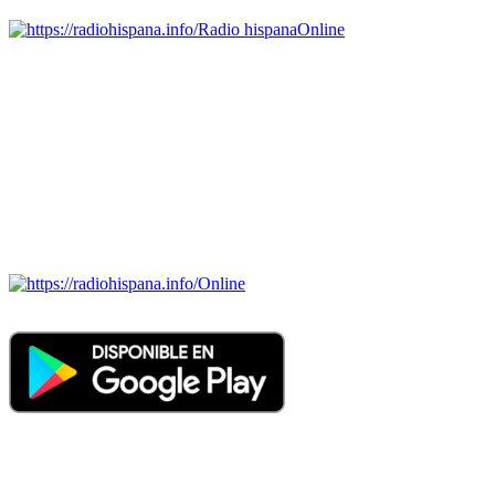
Radio hispana
Online
Todas las principales estaciones de radio del mundo hispano,
portugués-brasileiro y anglosajon (ARGENTINA, BOLIVIA,
BRASIL, CHILE, COLOMBIA, COSTA RICA, CUBA,
ECUADOR, EL SALVADOR, ESPAÑA, GUATEMALA,
HAITI, HONDURAS, JAMAICA, MÉXICO, NICARAGUA,
PANAMA, PARAGUAY, PERÚ, PORTUGAL, PUERTO RICO,
REINO UNIDO, DOMINICANA, TRINIDAD AND TOBAGO,
URUGUAY y VENEZUELA). Haga clic en el logo de las
estaciones de radio para oirlas. (Estamos trabajando incorporando
más estaciones diariamente).
Online
Nuevo: Emisoras de radio por web y móvil. Descargas: