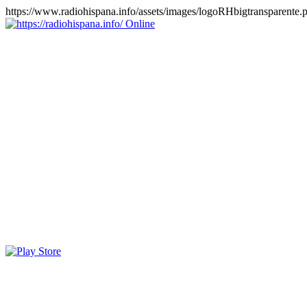
https://www.radiohispana.info/assets/images/logoRHbigtransparente.
Online
https://radiohispana.info
Tiene 15.505 emisoras de radio por web y móvil, para que los
puedas disfrutar, entretenimiento, información y música de todos los
géneros. Países: ARGENTINA, BOLIVIA, BRASIL, CHILE,
COLOMBIA, COSTA RICA, CUBA, ECUADOR, EL
SALVADOR, ESPAÑA, EE.UU, GUATEMALA, HAITI,
HONDURAS, JAMAICA, MARRUECOS, MÉXICO,
NICARAGUA, PANAMA, PARAGUAY, PERÚ, PORTUGAL,
PUERTO RICO, REINO UNIDO, RUMANIA, DOMINICANA,
TRINIDAD AND TOBAGO, URUGUAY y VENEZUELA.
Haga clic en el logo de las estaciones de radio para oirlas, además
los puedes disfrutar también en el celular/móvil Android, en el
Google Play Store, tiene función de grabación, podrás grabar y
crearte playlists gratis. Descargas: