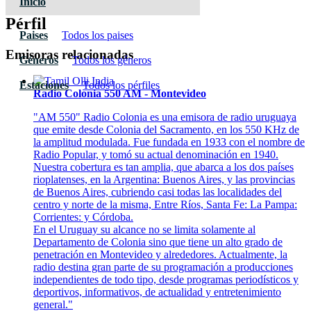
Inicio
Pérfil
Paises
Todos los paises
Emisoras relacionadas
Géneros
Todos los géneros
Estaciones
Todos los pérfiles
Radio Colonia 550 AM - Montevideo
"AM 550" Radio Colonia es una emisora de radio uruguaya
que emite desde Colonia del Sacramento, en los 550 KHz de
la amplitud modulada. Fue fundada en 1933 con el nombre de
Radio Popular, y tomó su actual denominación en 1940.
Nuestra cobertura es tan amplia, que abarca a los dos países
rioplatenses, en la Argentina: Buenos Aires, y las provincias
de Buenos Aires, cubriendo casi todas las localidades del
centro y norte de la misma, Entre Ríos, Santa Fe: La Pampa:
Corrientes: y Córdoba.
En el Uruguay su alcance no se limita solamente al
Departamento de Colonia sino que tiene un alto grado de
penetración en Montevideo y alrededores. Actualmente, la
radio destina gran parte de su programación a producciones
independientes de todo tipo, desde programas periodísticos y
deportivos, informativos, de actualidad y entretenimiento
general."