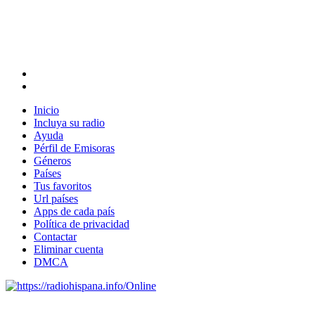
Inicio
Incluya su radio
Ayuda
Pérfil de Emisoras
Géneros
Países
Tus favoritos
Url países
Apps de cada país
Política de privacidad
Contactar
Eliminar cuenta
DMCA
Online
Emisoras de radio por web y móvil.