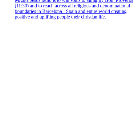
Mighty Jesus radio is to win souls to almighty God. Proverbs
(11:30) and to reach across all religious and denominational
boundaries in Barcelona - Spain and entire world creating
positive and uplifting people their christian life.