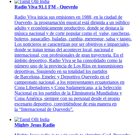
Radio Viva 91.1 FM - Quevedo
Radio Viva inicia sus emisiones en 1988, en la ciudad de
Quevedo, la programación musical está dirigida a un público
adulto y económicamente productivo, donde se destaca la
música nacional y de corte popular como el valse, rancheras,
boleros, pasacalles, baladas, cumbia, merengue, salsa y tango.
Los noticieros se caracterizan por ser objetivos e imparciales,
donde se tratan temas del acontecer local, nacional e
internacional, con profesionales de gran trayectoria. En el
ámbito deportivo, Radio Viva se ha consolidado como la
número uno de la provincia de Los Ríos en transmisiones
deportivas. Siguiendo en su totalidad los partidos
de Barcelona, Emelec y Deportivo Quevedo en el
campeonato nacional, a los representantes ecuatorianos en
Copa Libertadores y Copa Sudamericana, a la Selección
Nacional en los partidos de la Eliminatoria Mundialista y
Copa América, siempre con su personal desde el propio
escenario deportivo, convirtiéndose de esta manera en
la “Internacional de Quevedo”.
Mighty Jesus Radio