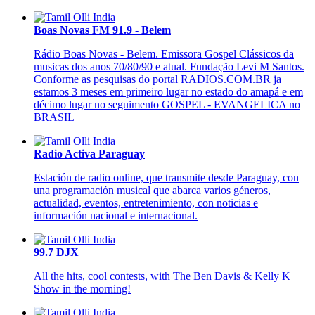
Boas Novas FM 91.9 - Belem
Rádio Boas Novas - Belem. Emissora Gospel Clássicos da
musicas dos anos 70/80/90 e atual. Fundação Levi M Santos.
Conforme as pesquisas do portal RADIOS.COM.BR ja
estamos 3 meses em primeiro lugar no estado do amapá e em
décimo lugar no seguimento GOSPEL - EVANGELICA no
BRASIL
Radio Activa Paraguay
Estación de radio online, que transmite desde Paraguay, con
una programación musical que abarca varios géneros,
actualidad, eventos, entretenimiento, con noticias e
información nacional e internacional.
99.7 DJX
All the hits, cool contests, with The Ben Davis & Kelly K
Show in the morning!