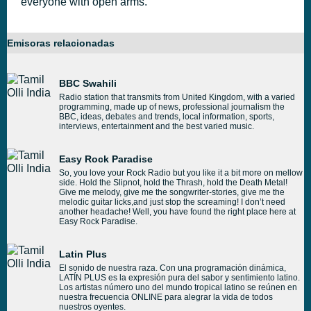
everyone with open arms.
Emisoras relacionadas
BBC Swahili
Radio station that transmits from United Kingdom, with a varied
programming, made up of news, professional journalism the
BBC, ideas, debates and trends, local information, sports,
interviews, entertainment and the best varied music.
Easy Rock Paradise
So, you love your Rock Radio but you like it a bit more on mellow
side. Hold the Slipnot, hold the Thrash, hold the Death Metal!
Give me melody, give me the songwriter-stories, give me the
melodic guitar licks,and just stop the screaming! I don’t need
another headache! Well, you have found the right place here at
Easy Rock Paradise.
Latin Plus
El sonido de nuestra raza. Con una programación dinámica,
LATÍN PLUS es la expresión pura del sabor y sentimiento latino.
Los artistas número uno del mundo tropical latino se reúnen en
nuestra frecuencia ONLINE para alegrar la vida de todos
nuestros oyentes.