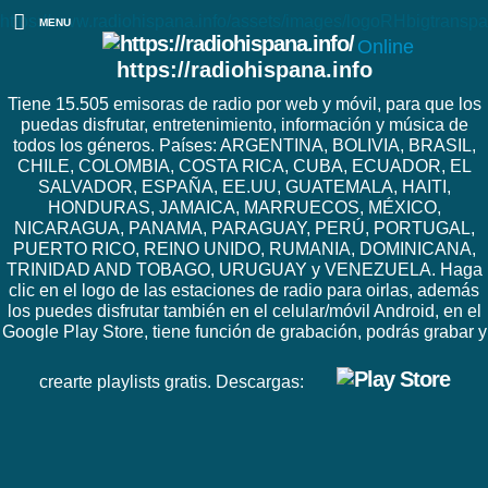
https://www.radiohispana.info/assets/images/logoRHbigtranspa
MENU
Online
https://radiohispana.info
Tiene 15.505 emisoras de radio por web y móvil, para que los
puedas disfrutar, entretenimiento, información y música de
todos los géneros. Países: ARGENTINA, BOLIVIA, BRASIL,
CHILE, COLOMBIA, COSTA RICA, CUBA, ECUADOR, EL
SALVADOR, ESPAÑA, EE.UU, GUATEMALA, HAITI,
HONDURAS, JAMAICA, MARRUECOS, MÉXICO,
NICARAGUA, PANAMA, PARAGUAY, PERÚ, PORTUGAL,
PUERTO RICO, REINO UNIDO, RUMANIA, DOMINICANA,
TRINIDAD AND TOBAGO, URUGUAY y VENEZUELA. Haga
clic en el logo de las estaciones de radio para oirlas, además
los puedes disfrutar también en el celular/móvil Android, en el
Google Play Store, tiene función de grabación, podrás grabar y
crearte playlists gratis. Descargas: