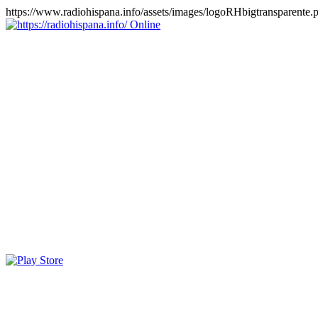
https://www.radiohispana.info/assets/images/logoRHbigtransparente.
Online
https://radiohispana.info
Tiene 15.505 emisoras de radio por web y móvil, para que los
puedas disfrutar, entretenimiento, información y música de todos los
géneros. Países: ARGENTINA, BOLIVIA, BRASIL, CHILE,
COLOMBIA, COSTA RICA, CUBA, ECUADOR, EL
SALVADOR, ESPAÑA, EE.UU, GUATEMALA, HAITI,
HONDURAS, JAMAICA, MARRUECOS, MÉXICO,
NICARAGUA, PANAMA, PARAGUAY, PERÚ, PORTUGAL,
PUERTO RICO, REINO UNIDO, RUMANIA, DOMINICANA,
TRINIDAD AND TOBAGO, URUGUAY y VENEZUELA.
Haga clic en el logo de las estaciones de radio para oirlas, además
los puedes disfrutar también en el celular/móvil Android, en el
Google Play Store, tiene función de grabación, podrás grabar y
crearte playlists gratis. Descargas: