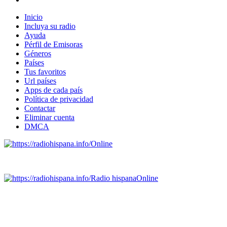
Inicio
Incluya su radio
Ayuda
Pérfil de Emisoras
Géneros
Países
Tus favoritos
Url países
Apps de cada país
Política de privacidad
Contactar
Eliminar cuenta
DMCA
Online
Emisoras de radio por web y móvil.
Radio hispana
Online
Todas las principales estaciones de radio del mundo hispano,
portugués-brasileiro y anglosajon (ARGENTINA, BOLIVIA,
BRASIL, CHILE, COLOMBIA, COSTA RICA, CUBA,
ECUADOR, EL SALVADOR, ESPAÑA, GUATEMALA,