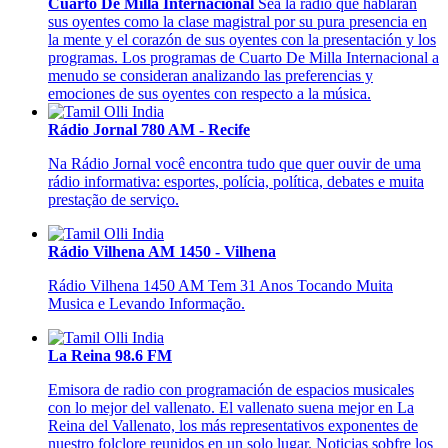
Cuarto De Milla Internacional
Sea la radio que hablarán
sus oyentes como la clase magistral por su pura presencia en
la mente y el corazón de sus oyentes con la presentación y los
programas. Los programas de Cuarto De Milla Internacional a
menudo se consideran analizando las preferencias y
emociones de sus oyentes con respecto a la música.
Rádio Jornal 780 AM - Recife
Na Rádio Jornal você encontra tudo que quer ouvir de uma
rádio informativa: esportes, polícia, política, debates e muita
prestação de serviço.
Rádio Vilhena AM 1450 - Vilhena
Rádio Vilhena 1450 AM Tem 31 Anos Tocando Muita
Musica e Levando Informação.
La Reina 98.6 FM
Emisora de radio con programación de espacios musicales
con lo mejor del vallenato.
El vallenato suena mejor en La
Reina del Vallenato, los más representativos exponentes de
nuestro folclore reunidos en un solo lugar. Noticias sobfre los