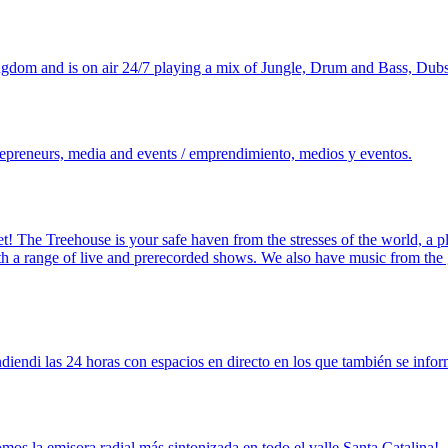
ngdom and is on air 24/7 playing a mix of Jungle, Drum and Bass, Dub
trepreneurs, media and events / emprendimiento, medios y eventos.
et! The Treehouse is your safe haven from the stresses of the world, a 
 a range of live and prerecorded shows. We also have music from the gi
ndiendi las 24 horas con espacios en directo en los que también se infor
mos la emisora radial más sintonizada en todo el valle Santa Catalina!