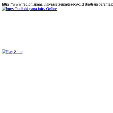
https://www.radiohispana.info/assets/images/logoRHbigtransparente.
Online
https://radiohispana.info
Tiene 15.505 emisoras de radio por web y móvil, para que los pu
COSTA RICA, CUBA, ECUADOR, EL SALVADOR, ESPAÑA,
PERÚ, PORTUGAL, PUERTO RICO, REINO UNIDO, RUMANIA, DO
oirlas, además los puedes disfrutar también en el celular/móvil Android