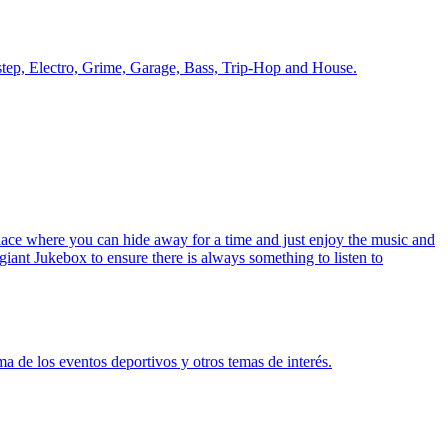
step, Electro, Grime, Garage, Bass, Trip-Hop and House.
place where you can hide away for a time and just enjoy the music and
ant Jukebox to ensure there is always something to listen to
ma de los eventos deportivos y otros temas de interés.