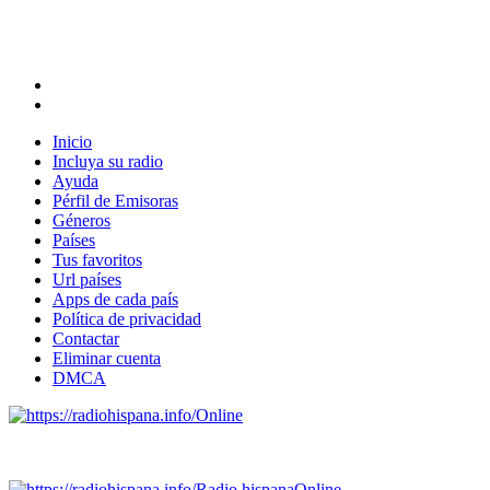
Inicio
Incluya su radio
Ayuda
Pérfil de Emisoras
Géneros
Países
Tus favoritos
Url países
Apps de cada país
Política de privacidad
Contactar
Eliminar cuenta
DMCA
Online
Emisoras de radio por web y móvil.
Radio hispana
Online