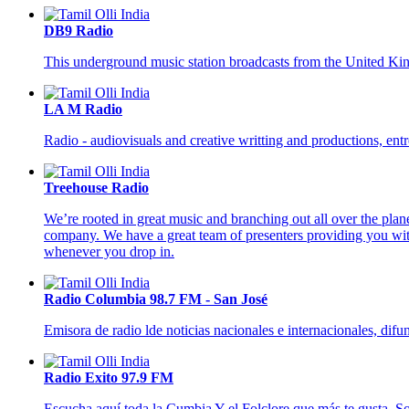
DB9 Radio
This underground music station broadcasts from the United Ki
LA M Radio
Radio - audiovisuals and creative writting and productions, en
Treehouse Radio
We’re rooted in great music and branching out all over the plan
company. We have a great team of presenters providing you with
whenever you drop in.
Radio Columbia 98.7 FM - San José
Emisora de radio lde noticias nacionales e internacionales, difu
Radio Exito 97.9 FM
Escucha aquí toda la Cumbia Y el Folclore que más te gusta. So