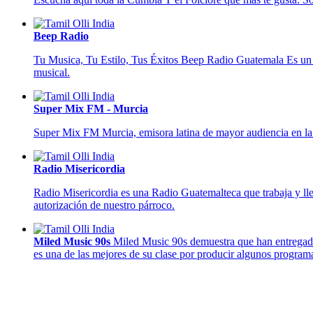
Beep Radio
Tu Musica, Tu Estilo, Tus Éxitos Beep Radio Guatemala Es un m
musical.
Super Mix FM - Murcia
Super Mix FM Murcia, emisora latina de mayor audiencia en l
Radio Misericordia
Radio Misericordia es una Radio Guatemalteca que trabaja y lle
autorización de nuestro párroco.
Miled Music 90s
Miled Music 90s demuestra que han entregado
es una de las mejores de su clase por producir algunos programas