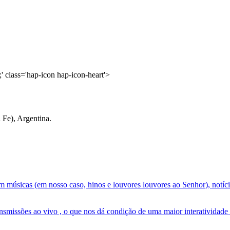
' class='hap-icon hap-icon-heart'>
 Fe), Argentina.
icas (em nosso caso, hinos e louvores louvores ao Senhor), notícias, 
smissões ao vivo , o que nos dá condição de uma maior interatividade 