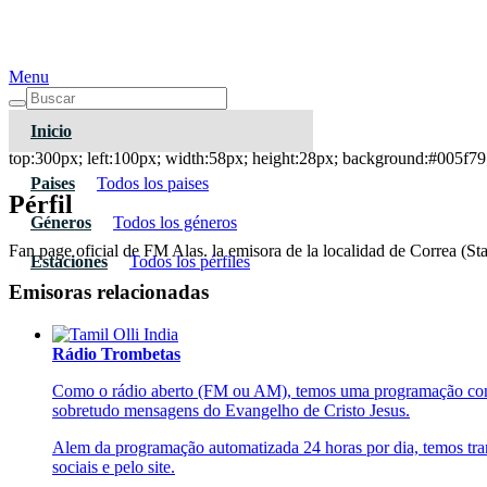
Menu
Inicio
FM Alas 106.9
top:300px; left:100px; width:58px; height:28px; background:#005f79;
Paises
Todos los paises
Pérfil
Géneros
Todos los géneros
Fan page oficial de FM Alas. la emisora de la localidad de Correa (Sta
Estaciones
Todos los pérfiles
Emisoras relacionadas
Rádio Trombetas
Como o rádio aberto (FM ou AM), temos uma programação com mús
sobretudo mensagens do Evangelho de Cristo Jesus.
Alem da programação automatizada 24 horas por dia, temos tran
sociais e pelo site.