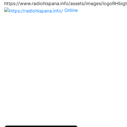
https://www.radiohispana.info/assets/images/logoRHbig
Online
https://radiohispana.i
Tiene 15.505 emisoras de radio por web y móvil, para
que los puedas disfrutar, entretenimiento, información
y música de todos los géneros. Países: ARGENTINA,
BOLIVIA, BRASIL, CHILE, COLOMBIA, COSTA RICA,
CUBA, ECUADOR, EL SALVADOR, ESPAÑA, EE.UU,
GUATEMALA, HAITI, HONDURAS, JAMAICA,
MARRUECOS, MÉXICO, NICARAGUA, PANAMA,
PARAGUAY, PERÚ, PORTUGAL, PUERTO RICO, REINO
UNIDO, RUMANIA, DOMINICANA, TRINIDAD AND
TOBAGO, URUGUAY y VENEZUELA. Haga clic en el
logo de las estaciones de radio para oirlas, además los
puedes disfrutar también en el celular/móvil Android,
en el Google Play Store, tiene función de grabación,
podrás grabar y crearte playlists gratis. Descargas: