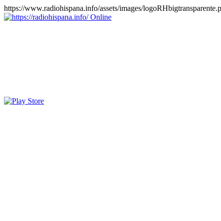
https://www.radiohispana.info/assets/images/logoRHbigtransparente.
Online
https://radiohispana.info
Tiene 15.505 emisoras de radio por web y móvil, para que los pu
COSTA RICA, CUBA, ECUADOR, EL SALVADOR, ESPAÑA,
PERÚ, PORTUGAL, PUERTO RICO, REINO UNIDO, RUMANIA, DO
oirlas, además los puedes disfrutar también en el celular/móvil Android