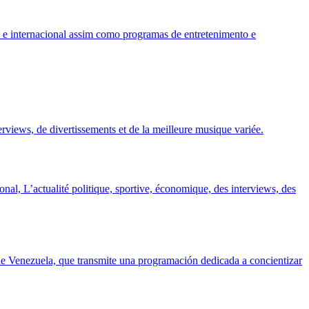
e internacional assim como programas de entretenimento e
rviews, de divertissements et de la meilleure musique variée.
onal, L’actualité politique, sportive, économique, des interviews, des
de Venezuela, que transmite una programación dedicada a concientizar