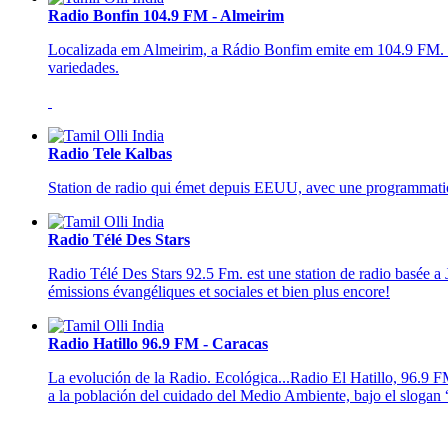
Radio Bonfin 104.9 FM - Almeirim
Localizada em Almeirim, a Rádio Bonfim emite em 104.9 FM. E
variedades.
Radio Tele Kalbas
Station de radio qui émet depuis EEUU, avec une programmation v
Radio Télé Des Stars
Radio Télé Des Stars 92.5 Fm. est une station de radio basée a Je
émissions évangéliques et sociales et bien plus encore!
Radio Hatillo 96.9 FM - Caracas
La evolución de la Radio. Ecológica...Radio El Hatillo, 96.9 
a la población del cuidado del Medio Ambiente, bajo el slogan 