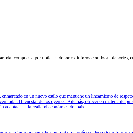
ada, compuesta por noticias, deportes, información local, deportes, en
r, enmarcado en un nuevo estilo que mantiene un lineamiento de respeto
 centrada al bienestar de los oyentes. Además, ofrecer en materia de pub
sión adaptadas a la realidad económica del país
uma programação variada, composta por notícias, desporto, informação l