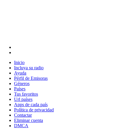
Inicio
Incluya su radio
Ayuda
Pérfil de Emisoras
Géneros
Países
Tus favoritos
Url países
Apps de cada país
Política de privacidad
Contactar
Eliminar cuenta
DMCA