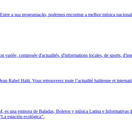
ntre a sua programação, podemos encontrar a melhor música nacional 
ariée, composée d'actualités, d'informations locales, de sports, d'inte
an Rabel Haïti. Vous retrouverez toute l’actualité haïtienne et internati
FM, es una emisora de Baladas, Boleros y música Latina e Informativas 
“La estación ecológica”.