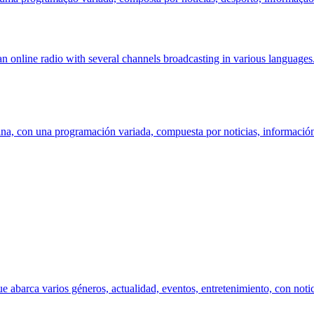
online radio with several channels broadcasting in various languages.
na, con una programación variada, compuesta por noticias, información l
abarca varios géneros, actualidad, eventos, entretenimiento, con notic