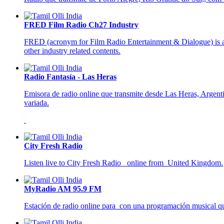
FRED Film Radio Ch27 Industry
FRED (acronym for Film Radio Entertainment & Dialogue) is an 
other industry related contents.
Radio Fantasía - Las Heras
Emisora de radio online que transmite desde Las Heras, Argenti
variada.
City Fresh Radio
Listen live to City Fresh Radio online from United Kingdom.
MyRadio AM 95.9 FM
Estación de radio online para con una programación musical que 