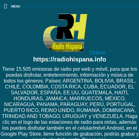
https://www.radiohispana.info/assets/images/logoRHbigtranspa
MENU
Online
https://radiohispana.info
Tiene 15.505 emisoras de radio por web y móvil, para que los
puedas disfrutar, entretenimiento, información y música de
todos los géneros. Países: ARGENTINA, BOLIVIA, BRASIL,
CHILE, COLOMBIA, COSTA RICA, CUBA, ECUADOR, EL
SALVADOR, ESPAÑA, EE.UU, GUATEMALA, HAITI,
HONDURAS, JAMAICA, MARRUECOS, MÉXICO,
NICARAGUA, PANAMA, PARAGUAY, PERÚ, PORTUGAL,
PUERTO RICO, REINO UNIDO, RUMANIA, DOMINICANA,
TRINIDAD AND TOBAGO, URUGUAY y VENEZUELA. Haga
clic en el logo de las estaciones de radio para oirlas, además
los puedes disfrutar también en el celular/móvil Android, en el
Google Play Store, tiene función de grabación, podrás grabar y