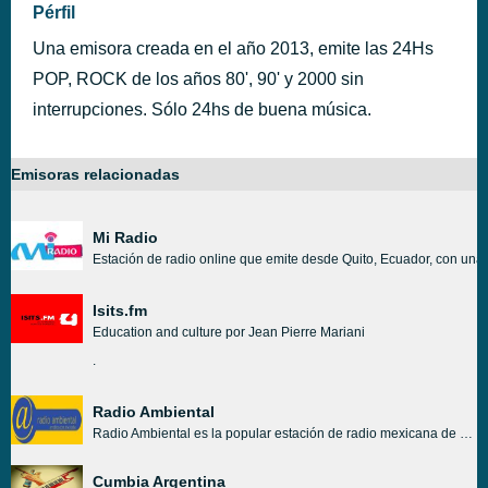
Pérfil
Una emisora creada en el año 2013, emite las 24Hs
POP, ROCK de los años 80', 90' y 2000 sin
interrupciones. Sólo 24hs de buena música.
Emisoras relacionadas
Mi Radio
Estación de radio online que emite desde Quito, Ecuador, con una 
Isits.fm
Education and culture por Jean Pierre Mariani
.
Radio Ambiental
Radio Ambiental es la popular estación de radio mexicana de música clásica de los 70, que es muy popular en toda la comunidad de radio clásica. Si busca la mejor música clásica en su clase y programas para llevar que son refrescantes, entretenidos y agradables, Radio Ambiental es el hallazgo perfecto para aquellos que buscan música.
Cumbia Argentina