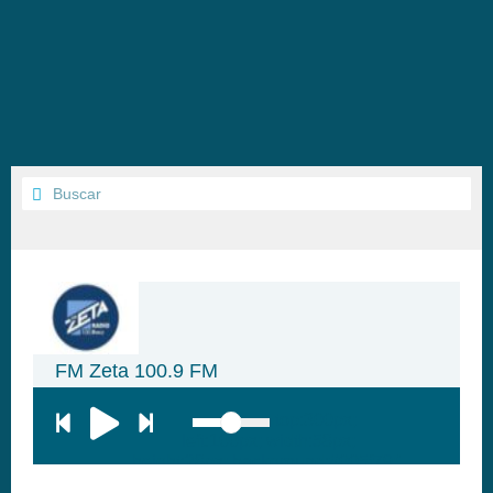
FM Zeta 100.9 FM
top:300px;
left:100px; width:58px;
height:28px; background:#005f79;'
class='hap-icon hap-icon-heart'>