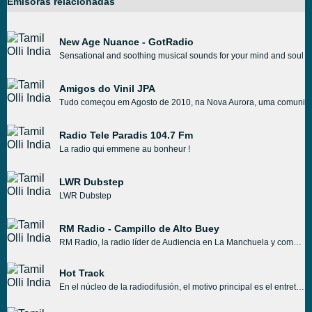
Emisoras relacionadas
New Age Nuance - GotRadio
Sensational and soothing musical sounds for your mind and soul G
Amigos do Vinil JPA
Tudo começou em Agosto de 2010, na Nova Aurora, uma comunidade l
Radio Tele Paradis 104.7 Fm
La radio qui emmene au bonheur !
LWR Dubstep
LWR Dubstep
RM Radio - Campillo de Alto Buey
RM Radio, la radio líder de Audiencia en La Manchuela y comarca Requena Utiel. Campillo de Altobuey, Cuenca, España, información nacional y local y entretenimiento, emitiendo durante las 24 horas.
Hot Track
En el núcleo de la radiodifusión, el motivo principal es el entretenimiento adecuado. Hot Track siempre está entre la primera opción para sus oyentes que prefieren las preferencias de sus oyentes más y más que cualquier otra cosa. Entonces, para disfrutar de una buena estación de radio, Hot Track puede ser la radio de su preferencia.