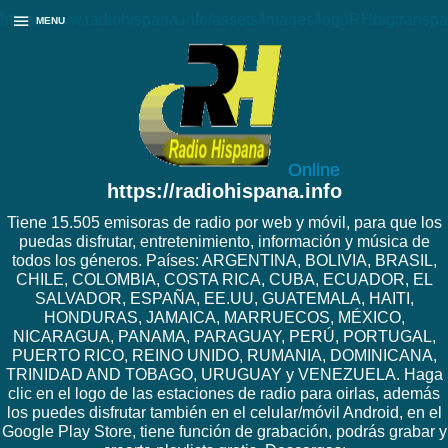
https://www.radiohispana.info/assets/images/logoRHbigtranspa
MENU
Online
https://radiohispana.info
Tiene 15.505 emisoras de radio por web y móvil, para que los
puedas disfrutar, entretenimiento, información y música de
todos los géneros. Países: ARGENTINA, BOLIVIA, BRASIL,
CHILE, COLOMBIA, COSTA RICA, CUBA, ECUADOR, EL
SALVADOR, ESPAÑA, EE.UU, GUATEMALA, HAITI,
HONDURAS, JAMAICA, MARRUECOS, MÉXICO,
NICARAGUA, PANAMA, PARAGUAY, PERÚ, PORTUGAL,
PUERTO RICO, REINO UNIDO, RUMANIA, DOMINICANA,
TRINIDAD AND TOBAGO, URUGUAY y VENEZUELA. Haga
clic en el logo de las estaciones de radio para oirlas, además
los puedes disfrutar también en el celular/móvil Android, en el
Google Play Store, tiene función de grabación, podrás grabar y