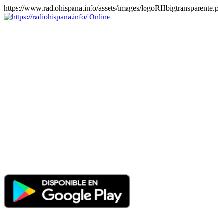
https://www.radiohispana.info/assets/images/logoRHbigtransparente.
Online
https://radiohispana.info
Tiene 15.505 emisoras de radio por web y móvil, para que los
puedas disfrutar, entretenimiento, información y música de todos los
géneros. Países: ARGENTINA, BOLIVIA, BRASIL, CHILE,
COLOMBIA, COSTA RICA, CUBA, ECUADOR, EL
SALVADOR, ESPAÑA, EE.UU, GUATEMALA, HAITI,
HONDURAS, JAMAICA, MARRUECOS, MÉXICO,
NICARAGUA, PANAMA, PARAGUAY, PERÚ, PORTUGAL,
PUERTO RICO, REINO UNIDO, RUMANIA, DOMINICANA,
TRINIDAD AND TOBAGO, URUGUAY y VENEZUELA.
Haga clic en el logo de las estaciones de radio para oirlas, además
los puedes disfrutar también en el celular/móvil Android, en el
Google Play Store, tiene función de grabación, podrás grabar y
crearte playlists gratis. Descargas: