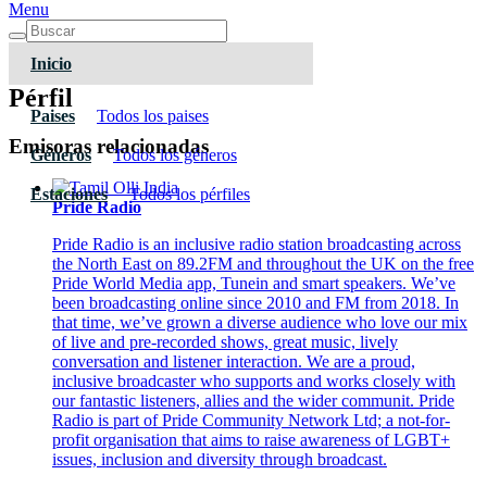
Menu
Inicio
Pérfil
Paises
Todos los paises
Emisoras relacionadas
Géneros
Todos los géneros
Estaciones
Todos los pérfiles
Pride Radio
Pride Radio is an inclusive radio station broadcasting across
the North East on 89.2FM and throughout the UK on the free
Pride World Media app, Tunein and smart speakers. We’ve
been broadcasting online since 2010 and FM from 2018. In
that time, we’ve grown a diverse audience who love our mix
of live and pre-recorded shows, great music, lively
conversation and listener interaction. We are a proud,
inclusive broadcaster who supports and works closely with
our fantastic listeners, allies and the wider communit. Pride
Radio is part of Pride Community Network Ltd; a not-for-
profit organisation that aims to raise awareness of LGBT+
issues, inclusion and diversity through broadcast.