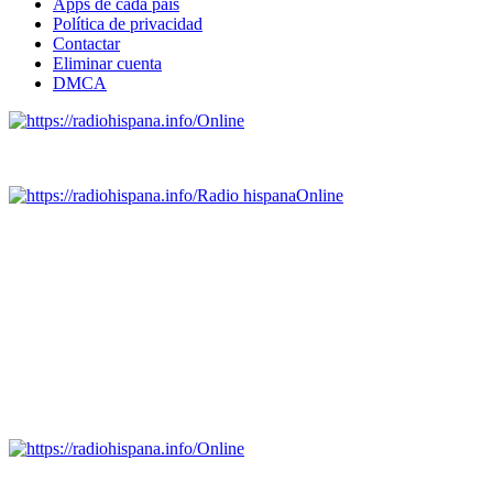
Apps de cada país
Política de privacidad
Contactar
Eliminar cuenta
DMCA
Online
Emisoras de radio por web y móvil.
Radio hispana
Online
Todas las principales estaciones de radio del mundo hispano,
portugués-brasileiro y anglosajon (ARGENTINA, BOLIVIA,
BRASIL, CHILE, COLOMBIA, COSTA RICA, CUBA,
ECUADOR, EL SALVADOR, ESPAÑA, GUATEMALA,
HAITI, HONDURAS, JAMAICA, MÉXICO, NICARAGUA,
PANAMA, PARAGUAY, PERÚ, PORTUGAL, PUERTO RICO,
REINO UNIDO, DOMINICANA, TRINIDAD AND TOBAGO,
URUGUAY y VENEZUELA). Haga clic en el logo de las
estaciones de radio para oirlas. (Estamos trabajando incorporando
más estaciones diariamente).
Online
Nuevo: Emisoras de radio por web y móvil. Descargas: