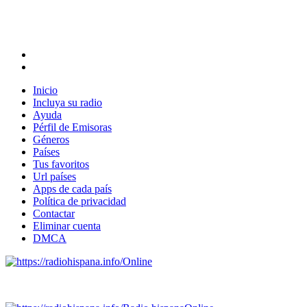
Inicio
Incluya su radio
Ayuda
Pérfil de Emisoras
Géneros
Países
Tus favoritos
Url países
Apps de cada país
Política de privacidad
Contactar
Eliminar cuenta
DMCA
Online
Emisoras de radio por web y móvil.