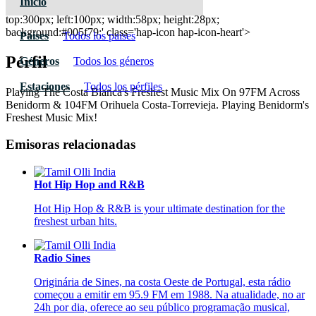
Inicio
Fresh Radio Spain - Costa Blanca South
top:300px; left:100px; width:58px; height:28px;
background:#005f79;' class='hap-icon hap-icon-heart'>
Paises
Todos los paises
Pérfil
Géneros
Todos los géneros
Estaciones
Todos los pérfiles
Playing The Costa Blanca's Freshest Music Mix On 97FM Across
Benidorm & 104FM Orihuela Costa-Torrevieja. Playing Benidorm's
Freshest Music Mix!
Emisoras relacionadas
Hot Hip Hop and R&B
Hot Hip Hop & R&B is your ultimate destination for the
freshest urban hits.
Radio Sines
Originária de Sines, na costa Oeste de Portugal, esta rádio
começou a emitir em 95.9 FM em 1988. Na atualidade, no ar
24h por dia, oferece ao seu público programação musical,