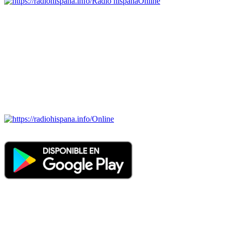
Radio hispana
Online
Todas las principales estaciones de radio del mundo hispano,
portugués-brasileiro y anglosajon (ARGENTINA, BOLIVIA,
BRASIL, CHILE, COLOMBIA, COSTA RICA, CUBA,
ECUADOR, EL SALVADOR, ESPAÑA, GUATEMALA,
HAITI, HONDURAS, JAMAICA, MÉXICO, NICARAGUA,
PANAMA, PARAGUAY, PERÚ, PORTUGAL, PUERTO RICO,
REINO UNIDO, DOMINICANA, TRINIDAD AND TOBAGO,
URUGUAY y VENEZUELA). Haga clic en el logo de las
estaciones de radio para oirlas. (Estamos trabajando incorporando
más estaciones diariamente).
Online
Nuevo: Emisoras de radio por web y móvil. Descargas: