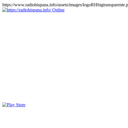
https://www.radiohispana.info/assets/images/logoRHbigtransparente.
Online
https://radiohispana.info
Tiene 15.505 emisoras de radio por web y móvil, para que los
puedas disfrutar, entretenimiento, información y música de todos los
géneros. Países: ARGENTINA, BOLIVIA, BRASIL, CHILE,
COLOMBIA, COSTA RICA, CUBA, ECUADOR, EL
SALVADOR, ESPAÑA, EE.UU, GUATEMALA, HAITI,
HONDURAS, JAMAICA, MARRUECOS, MÉXICO,
NICARAGUA, PANAMA, PARAGUAY, PERÚ, PORTUGAL,
PUERTO RICO, REINO UNIDO, RUMANIA, DOMINICANA,
TRINIDAD AND TOBAGO, URUGUAY y VENEZUELA.
Haga clic en el logo de las estaciones de radio para oirlas, además
los puedes disfrutar también en el celular/móvil Android, en el
Google Play Store, tiene función de grabación, podrás grabar y
crearte playlists gratis. Descargas: