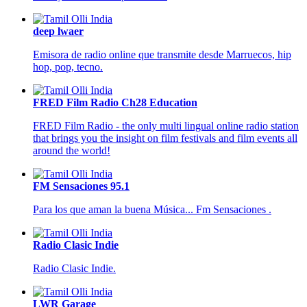
deep lwaer
Emisora de radio online que transmite desde Marruecos, hip
hop, pop, tecno.
FRED Film Radio Ch28 Education
FRED Film Radio - the only multi lingual online radio station
that brings you the insight on film festivals and film events all
around the world!
FM Sensaciones 95.1
Para los que aman la buena Música... Fm Sensaciones .
Radio Clasic Indie
Radio Clasic Indie.
LWR Garage